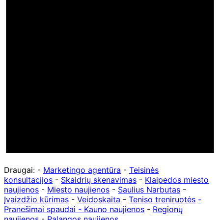
Draugai: -
Marketingo agentūra
-
Teisinės
konsultacijos
-
Skaidrių skenavimas
-
Klaipedos miesto
naujienos
-
Miesto naujienos
-
Saulius Narbutas
-
Įvaizdžio kūrimas
-
Veidoskaita
-
Teniso treniruotės
-
Pranešimai spaudai -
Kauno naujienos
-
Regionų
naujienos
-
Palangos naujienos