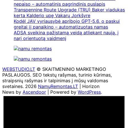
nepaiso – automatinis pagrindinis puslapis
Transpennine Route Upgrade (TRU) Baker viadukas
kerta Kalderio upę Vakarų Jorkšyre
Kodėl JAV vyriausybė apribojo GPT-5.6, o paskui
greitai jį panaikino – automatizuotas namas
ADSA sveikina pažįstamą veidą atliekant naują, į
narį orientuotą vaidmenį
WEBSTUDIO.LT
© SKAITMENINIO MARKETINGO
PASLAUGOS. SEO tekstų rašymas, turinio kūrimas,
straipsnių rašymas ir talpinimas į mūsų valdomas
svetaines. 2026
NamųRemontas.LT
| Horizon
News by
Ascendoor
| Powered by
WordPress
.