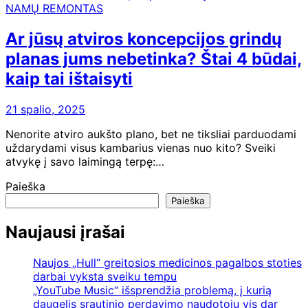
NAMŲ REMONTAS
Ar jūsų atviros koncepcijos grindų
planas jums nebetinka? Štai 4 būdai,
kaip tai ištaisyti
21 spalio, 2025
Nenorite atviro aukšto plano, bet ne tiksliai parduodami
uždarydami visus kambarius vienas nuo kito? Sveiki
atvykę į savo laimingą terpę:…
Paieška
Paieška
Naujausi įrašai
Naujos „Hull“ greitosios medicinos pagalbos stoties
darbai vyksta sveiku tempu
„YouTube Music“ išsprendžia problemą, į kurią
daugelis srautinio perdavimo naudotojų vis dar