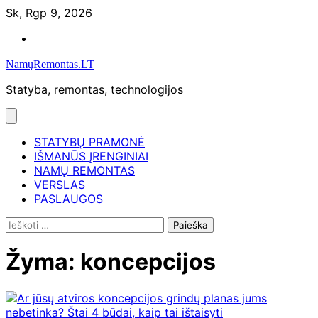
Skip
Sk, Rgp 9, 2026
to
Namų
content
remontas
NamųRemontas.LT
Statyba, remontas, technologijos
STATYBŲ PRAMONĖ
IŠMANŪS ĮRENGINIAI
NAMŲ REMONTAS
VERSLAS
PASLAUGOS
Ieškoti:
Žyma:
koncepcijos