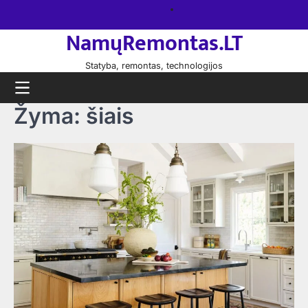
Skip
Namų
to
remontas
NamųRemontas.LT
content
Statyba, remontas, technologijos
Žyma:
šiais