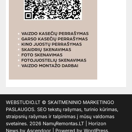
WEBSTUDIO.LT
© SKAITMENINIO MARKETINGO
PASLAUGOS. SEO tekstų rašymas, turinio kūrimas,
straipsnių rašymas ir talpinimas į mūsų valdomas
svetaines. 2026
NamųRemontas.LT
| Horizon
News by
Ascendoor
| Powered by
WordPress
.