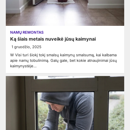
NAMŲ REMONTAS
Ką šiais metais nuveikė jūsų kaimynai
1 gruodžio, 2025
W Visi turi šiokį tokį smalsų kaimynų smalsumą, kai kalbama
apie namų tobulinimą. Galų gale, bet kokie atnaujinimai jūsų
kaimynystėje…