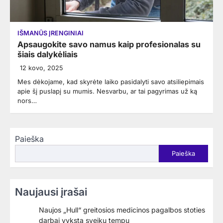
IŠMANŪS ĮRENGINIAI
Apsaugokite savo namus kaip profesionalas su
šiais dalykėliais
12 kovo, 2025
Mes dėkojame, kad skyrėte laiko pasidalyti savo atsiliepimais
apie šį puslapį su mumis. Nesvarbu, ar tai pagyrimas už ką
nors…
Paieška
Paieška
Naujausi įrašai
Naujos „Hull“ greitosios medicinos pagalbos stoties
darbai vyksta sveiku tempu