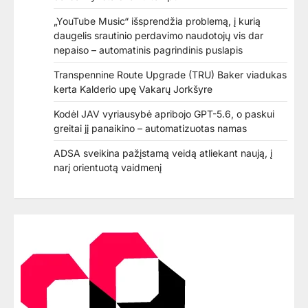
„YouTube Music“ išsprendžia problemą, į kurią
daugelis srautinio perdavimo naudotojų vis dar
nepaiso – automatinis pagrindinis puslapis
Transpennine Route Upgrade (TRU) Baker viadukas
kerta Kalderio upę Vakarų Jorkšyre
Kodėl JAV vyriausybė apribojo GPT-5.6, o paskui
greitai jį panaikino – automatizuotas namas
ADSA sveikina pažįstamą veidą atliekant naują, į
narį orientuotą vaidmenį