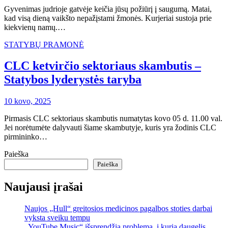
Gyvenimas judrioje gatvėje keičia jūsų požiūrį į saugumą. Matai,
kad visą dieną vaikšto nepažįstami žmonės. Kurjeriai sustoja prie
kiekvienų namų.…
STATYBŲ PRAMONĖ
CLC ketvirčio sektoriaus skambutis –
Statybos lyderystės taryba
10 kovo, 2025
Pirmasis CLC sektoriaus skambutis numatytas kovo 05 d. 11.00 val.
Jei norėtumėte dalyvauti šiame skambutyje, kuris yra žodinis CLC
pirmininko…
Paieška
Paieška
Naujausi įrašai
Naujos „Hull“ greitosios medicinos pagalbos stoties darbai
vyksta sveiku tempu
„YouTube Music“ išsprendžia problemą, į kurią daugelis