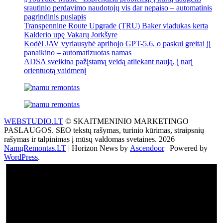
srautinio perdavimo naudotojų vis dar nepaiso – automatinis
pagrindinis puslapis
Transpennine Route Upgrade (TRU) Baker viadukas kerta
Kalderio upę Vakarų Jorkšyre
Kodėl JAV vyriausybė apribojo GPT-5.6, o paskui greitai jį
panaikino – automatizuotas namas
ADSA sveikina pažįstamą veidą atliekant naują, į narį
orientuotą vaidmenį
WEBSTUDIO.LT
© SKAITMENINIO MARKETINGO
PASLAUGOS. SEO tekstų rašymas, turinio kūrimas, straipsnių
rašymas ir talpinimas į mūsų valdomas svetaines. 2026
NamųRemontas.LT
| Horizon News by
Ascendoor
| Powered by
WordPress
.