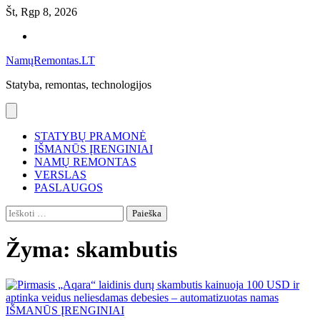
Skip
Št, Rgp 8, 2026
to
Namų
content
remontas
NamųRemontas.LT
Statyba, remontas, technologijos
STATYBŲ PRAMONĖ
IŠMANŪS ĮRENGINIAI
NAMŲ REMONTAS
VERSLAS
PASLAUGOS
Ieškoti:
Žyma:
skambutis
IŠMANŪS ĮRENGINIAI