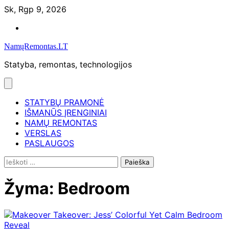
Skip
Sk, Rgp 9, 2026
to
Namų
content
remontas
NamųRemontas.LT
Statyba, remontas, technologijos
STATYBŲ PRAMONĖ
IŠMANŪS ĮRENGINIAI
NAMŲ REMONTAS
VERSLAS
PASLAUGOS
Ieškoti:
Žyma:
Bedroom