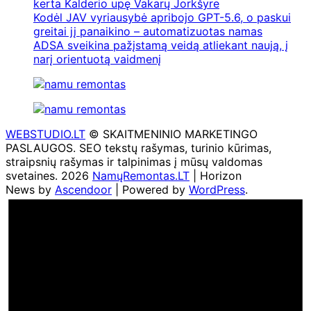
kerta Kalderio upę Vakarų Jorkšyre
Kodėl JAV vyriausybė apribojo GPT-5.6, o paskui
greitai jį panaikino – automatizuotas namas
ADSA sveikina pažįstamą veidą atliekant naują, į
narį orientuotą vaidmenį
WEBSTUDIO.LT
© SKAITMENINIO MARKETINGO
PASLAUGOS. SEO tekstų rašymas, turinio kūrimas,
straipsnių rašymas ir talpinimas į mūsų valdomas
svetaines. 2026
NamųRemontas.LT
| Horizon
News by
Ascendoor
| Powered by
WordPress
.