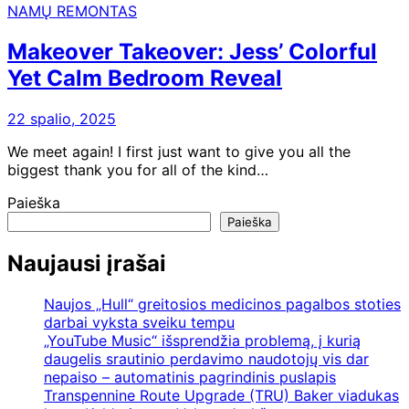
NAMŲ REMONTAS
Makeover Takeover: Jess’ Colorful
Yet Calm Bedroom Reveal
22 spalio, 2025
We meet again! I first just want to give you all the
biggest thank you for all of the kind…
Paieška
Paieška
Naujausi įrašai
Naujos „Hull“ greitosios medicinos pagalbos stoties
darbai vyksta sveiku tempu
„YouTube Music“ išsprendžia problemą, į kurią
daugelis srautinio perdavimo naudotojų vis dar
nepaiso – automatinis pagrindinis puslapis
Transpennine Route Upgrade (TRU) Baker viadukas