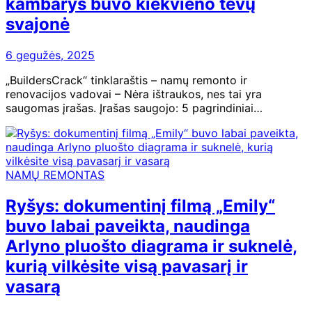
kambarys buvo kiekvieno tėvų
svajonė
6 gegužės, 2025
„BuildersCrack“ tinklaraštis – namų remonto ir
renovacijos vadovai – Nėra ištraukos, nes tai yra
saugomas įrašas. Įrašas saugojo: 5 pagrindiniai…
NAMŲ REMONTAS
Ryšys: dokumentinį filmą „Emily“
buvo labai paveikta, naudinga
Arlyno pluošto diagrama ir suknelė,
kurią vilkėsite visą pavasarį ir
vasarą