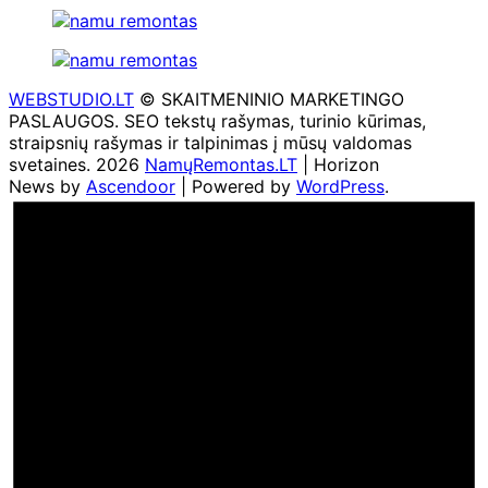
WEBSTUDIO.LT
© SKAITMENINIO MARKETINGO
PASLAUGOS. SEO tekstų rašymas, turinio kūrimas,
straipsnių rašymas ir talpinimas į mūsų valdomas
svetaines. 2026
NamųRemontas.LT
| Horizon
News by
Ascendoor
| Powered by
WordPress
.