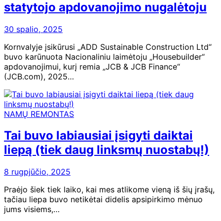
statytojo apdovanojimo nugalėtoju
30 spalio, 2025
Kornvalyje įsikūrusi „ADD Sustainable Construction Ltd“
buvo karūnuota Nacionaliniu laimėtoju „Housebuilder“
apdovanojimui, kurį remia „JCB & JCB Finance“
(JCB.com), 2025…
NAMŲ REMONTAS
Tai buvo labiausiai įsigyti daiktai
liepą (tiek daug linksmų nuostabų!)
8 rugpjūčio, 2025
Praėjo šiek tiek laiko, kai mes atlikome vieną iš šių įrašų,
tačiau liepa buvo netikėtai didelis apsipirkimo mėnuo
jums visiems,…