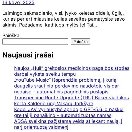
16 kovo, 2025
Laimingo sekmadienio, visi. Įvyko keletas didelių ūglių,
kurias per artimiausias kelias savaites pamatysite savo
akimis. Pažadame, kad juos mylėsite! Tai…
Paieška
Paieška
Naujausi įrašai
Naujos „Hull“ greitosios medicinos pagalbos stoties
darbai vyksta sveiku tempu
„YouTube Music“ išsprendžia problemą, į kurią
daugelis srautinio perdavimo naudotojų vis dar
nepaiso – automatinis pagrindinis puslapis
Transpennine Route Upgrade (TRU) Baker viadukas
kerta Kalderio upę Vakarų Jorkšyre
Kodėl JAV vyriausybė apribojo GPT-5.6, o paskui
greitai jį panaikino – automatizuotas namas
ADSA sveikina pažįstamą veidą atliekant naują, į
narį orientuotą vaidmenį