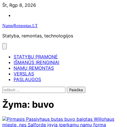
Skip
Št, Rgp 8, 2026
to
Namų
content
remontas
NamųRemontas.LT
Statyba, remontas, technologijos
STATYBŲ PRAMONĖ
IŠMANŪS ĮRENGINIAI
NAMŲ REMONTAS
VERSLAS
PASLAUGOS
Ieškoti:
Žyma:
buvo