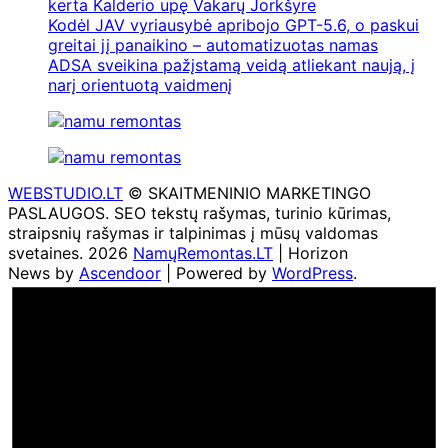
kerta Kalderio upę Vakarų Jorkšyre
Kodėl JAV vyriausybė apribojo GPT-5.6, o paskui
greitai jį panaikino – automatizuotas namas
ADSA sveikina pažįstamą veidą atliekant naują, į
narį orientuotą vaidmenį
WEBSTUDIO.LT
© SKAITMENINIO MARKETINGO
PASLAUGOS. SEO tekstų rašymas, turinio kūrimas,
straipsnių rašymas ir talpinimas į mūsų valdomas
svetaines. 2026
NamųRemontas.LT
| Horizon
News by
Ascendoor
| Powered by
WordPress
.