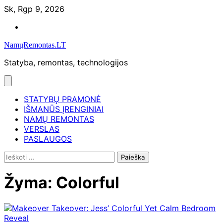
Skip
Sk, Rgp 9, 2026
to
Namų
content
remontas
NamųRemontas.LT
Statyba, remontas, technologijos
STATYBŲ PRAMONĖ
IŠMANŪS ĮRENGINIAI
NAMŲ REMONTAS
VERSLAS
PASLAUGOS
Ieškoti:
Žyma:
Colorful