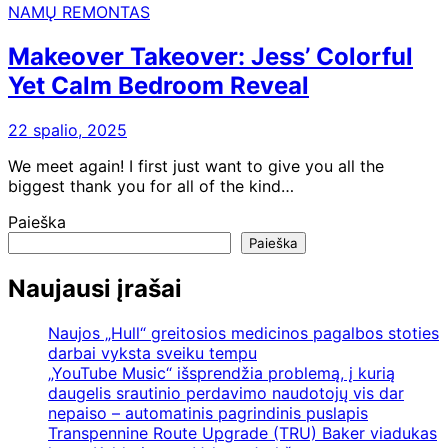
NAMŲ REMONTAS
Makeover Takeover: Jess’ Colorful
Yet Calm Bedroom Reveal
22 spalio, 2025
We meet again! I first just want to give you all the
biggest thank you for all of the kind…
Paieška
Paieška
Naujausi įrašai
Naujos „Hull“ greitosios medicinos pagalbos stoties
darbai vyksta sveiku tempu
„YouTube Music“ išsprendžia problemą, į kurią
daugelis srautinio perdavimo naudotojų vis dar
nepaiso – automatinis pagrindinis puslapis
Transpennine Route Upgrade (TRU) Baker viadukas