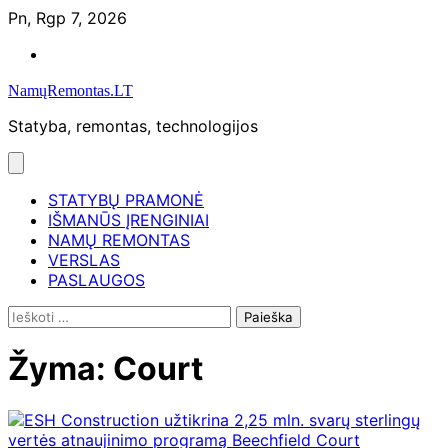
Skip
Pn, Rgp 7, 2026
to
Namų
content
remontas
NamųRemontas.LT
Statyba, remontas, technologijos
STATYBŲ PRAMONĖ
IŠMANŪS ĮRENGINIAI
NAMŲ REMONTAS
VERSLAS
PASLAUGOS
Ieškoti:
Žyma:
Court