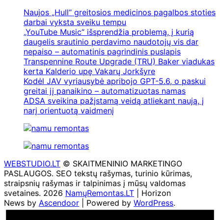
Naujos „Hull“ greitosios medicinos pagalbos stoties
darbai vyksta sveiku tempu
„YouTube Music“ išsprendžia problemą, į kurią
daugelis srautinio perdavimo naudotojų vis dar
nepaiso – automatinis pagrindinis puslapis
Transpennine Route Upgrade (TRU) Baker viadukas
kerta Kalderio upę Vakarų Jorkšyre
Kodėl JAV vyriausybė apribojo GPT-5.6, o paskui
greitai jį panaikino – automatizuotas namas
ADSA sveikina pažįstamą veidą atliekant naują, į
narį orientuotą vaidmenį
WEBSTUDIO.LT
© SKAITMENINIO MARKETINGO
PASLAUGOS. SEO tekstų rašymas, turinio kūrimas,
straipsnių rašymas ir talpinimas į mūsų valdomas
svetaines. 2026
NamųRemontas.LT
| Horizon
News by
Ascendoor
| Powered by
WordPress
.