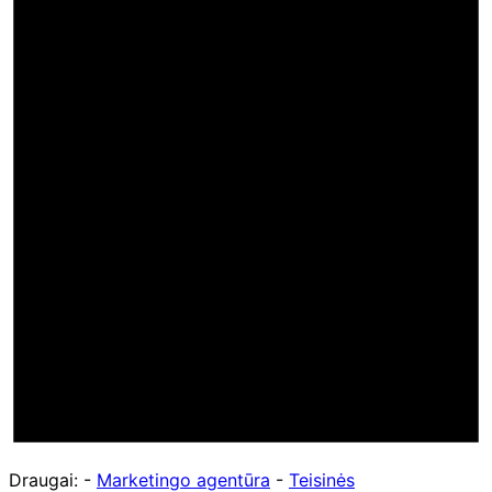
Draugai: -
Marketingo agentūra
-
Teisinės