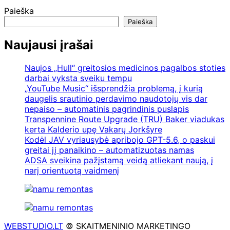
Paieška
Paieška
Naujausi įrašai
Naujos „Hull“ greitosios medicinos pagalbos stoties
darbai vyksta sveiku tempu
„YouTube Music“ išsprendžia problemą, į kurią
daugelis srautinio perdavimo naudotojų vis dar
nepaiso – automatinis pagrindinis puslapis
Transpennine Route Upgrade (TRU) Baker viadukas
kerta Kalderio upę Vakarų Jorkšyre
Kodėl JAV vyriausybė apribojo GPT-5.6, o paskui
greitai jį panaikino – automatizuotas namas
ADSA sveikina pažįstamą veidą atliekant naują, į
narį orientuotą vaidmenį
WEBSTUDIO.LT
© SKAITMENINIO MARKETINGO