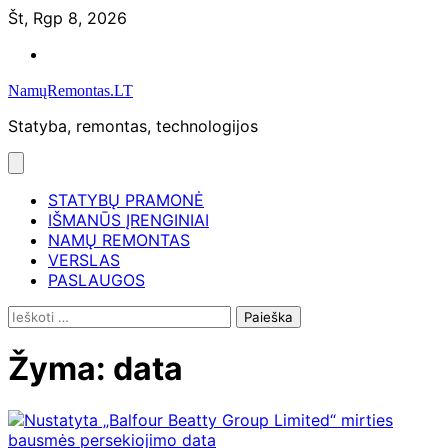
Skip
Št, Rgp 8, 2026
to
Namų
content
remontas
NamųRemontas.LT
Statyba, remontas, technologijos
STATYBŲ PRAMONĖ
IŠMANŪS ĮRENGINIAI
NAMŲ REMONTAS
VERSLAS
PASLAUGOS
Ieškoti:
Žyma:
data