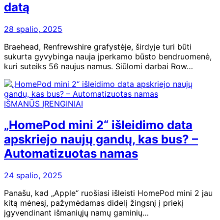
datą
28 spalio, 2025
Braehead, Renfrewshire grafystėje, širdyje turi būti
sukurta gyvybinga nauja įperkamo būsto bendruomenė,
kuri suteiks 56 naujus namus. Siūlomi darbai Row…
IŠMANŪS ĮRENGINIAI
„HomePod mini 2“ išleidimo data
apskriejo naujų gandų, kas bus? –
Automatizuotas namas
24 spalio, 2025
Panašu, kad „Apple“ ruošiasi išleisti HomePod mini 2 jau
kitą mėnesį, pažymėdamas didelį žingsnį į priekį
įgyvendinant išmaniųjų namų gaminių…