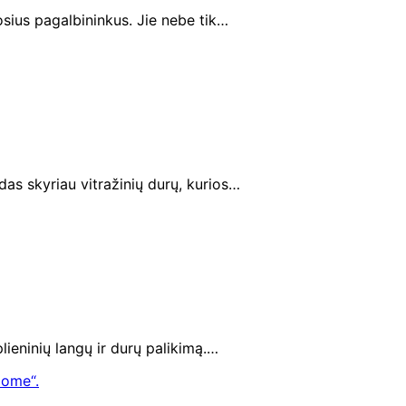
osius pagalbininkus. Jie nebe tik…
das skyriau vitražinių durų, kurios…
ieninių langų ir durų palikimą.…