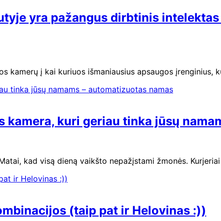
yje yra pažangus dirbtinis intelektas
os kamerų į kai kuriuos išmaniausius apsaugos įrenginius, k
 kamera, kuri geriau tinka jūsų nam
 Matai, kad visą dieną vaikšto nepažįstami žmonės. Kurjeria
mbinacijos (taip pat ir Helovinas :))