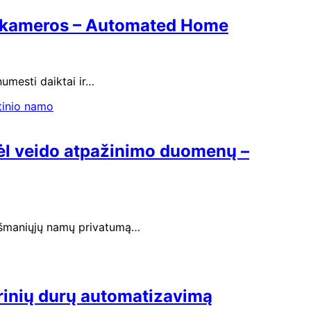
dvi kameros – Automated Home
numesti daiktai ir…
dėl veido atpažinimo duomenų –
a išmaniųjų namų privatumą…
srinių durų automatizavimą