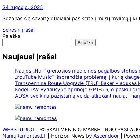
24 rugsėjo, 2025
Sezonas šią savaitę oficialiai pasikeitė į mūsų mylimąjį kr
Navigacija
Senesni įrašai
Paieška
tarp
Paieška
įrašų
Naujausi įrašai
Naujos „Hull“ greitosios medicinos pagalbos stoties
„YouTube Music“ išsprendžia problemą, į kurią daugel
Transpennine Route Upgrade (TRU) Baker viadukas k
Kodėl JAV vyriausybė apribojo GPT-5.6, o paskui gre
ADSA sveikina pažįstamą veidą atliekant naują, į nar
WEBSTUDIO.LT
© SKAITMENINIO MARKETINGO PASLAUGOS. SE
NamųRemontas.LT
| Horizon News by
Ascendoor
| Power