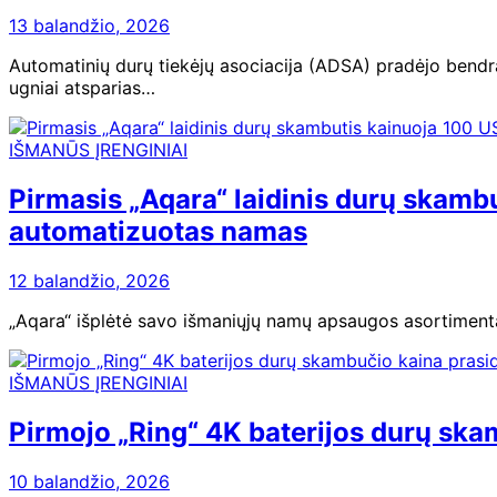
13 balandžio, 2026
Automatinių durų tiekėjų asociacija (ADSA) pradėjo bendra
ugniai atsparias…
IŠMANŪS ĮRENGINIAI
Pirmasis „Aqara“ laidinis durų skamb
automatizuotas namas
12 balandžio, 2026
„Aqara“ išplėtė savo išmaniųjų namų apsaugos asortimentą
IŠMANŪS ĮRENGINIAI
Pirmojo „Ring“ 4K baterijos durų sk
10 balandžio, 2026