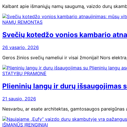
Kalbant apie išmaniųjų namų saugumą, vaizdo durų skambuči
NAMŲ REMONTAS
Svečių kotedžo vonios kambario atna
26 vasario, 2026
Geros žinios svečių nameliui ir visai žmonijai! Nors elektr
STATYBŲ PRAMONĖ
Plieninių langų ir durų išsaugojimas s
21 sausio, 2026
Nesvarbu, ar esate architektas, gamtosaugos pareigūnas ar
IŠMANŪS ĮRENGINIAI