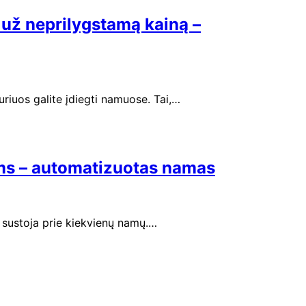
 už neprilygstamą kainą –
uriuos galite įdiegti namuose. Tai,…
ams – automatizuotas namas
i sustoja prie kiekvienų namų.…