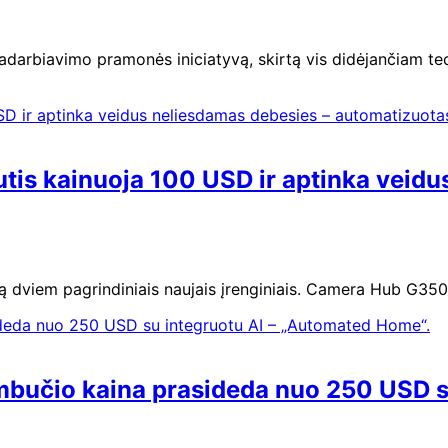
darbiavimo pramonės iniciatyvą, skirtą vis didėjančiam tec
utis kainuoja 100 USD ir aptinka veid
 dviem pagrindiniais naujais įrenginiais. Camera Hub G350 
ambučio kaina prasideda nuo 250 USD s