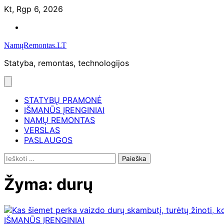
Skip
Kt, Rgp 6, 2026
to
Namų
content
remontas
NamųRemontas.LT
Statyba, remontas, technologijos
STATYBŲ PRAMONĖ
IŠMANŪS ĮRENGINIAI
NAMŲ REMONTAS
VERSLAS
PASLAUGOS
Ieškoti:
Žyma:
durų
IŠMANŪS ĮRENGINIAI