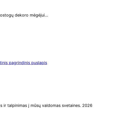
o/atostogų dekoro mėgėjui…
inis pagrindinis puslapis
ir talpinimas į mūsų valdomas svetaines. 2026