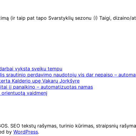
itimą (ir taip pat tapo Svarstyklių sezonu :)) Taigi, dizain
 darbai vyksta sveiku tempu
is srautinio perdavimo naudotojų vis dar nepaiso – automat
erta Kalderio upę Vakarų Jorkšyre
itai jį panaikino – automatizuotas namas
į orientuotą vaidmenį
O tekstų rašymas, turinio kūrimas, straipsnių rašymas 
ed by
WordPress
.