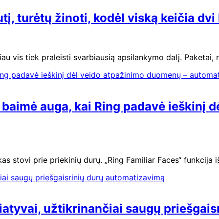
į, turėtų žinoti, kodėl viską keičia 
iau vis tiek praleisti svarbiausią apsilankymo dalį. Paketai, 
baimė auga, kai Ring padavė ieškinį 
s stovi prie priekinių durų. „Ring Familiar Faces“ funkcij
tyvai, užtikrinančiai saugų priešgai