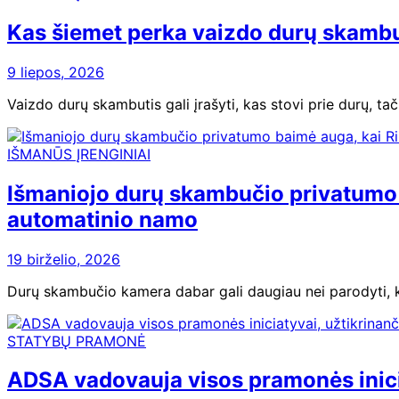
Kas šiemet perka vaizdo durų skambut
9 liepos, 2026
Vaizdo durų skambutis gali įrašyti, kas stovi prie durų, tač
IŠMANŪS ĮRENGINIAI
Išmaniojo durų skambučio privatumo 
automatinio namo
19 birželio, 2026
Durų skambučio kamera dabar gali daugiau nei parodyti, ka
STATYBŲ PRAMONĖ
ADSA vadovauja visos pramonės inicia