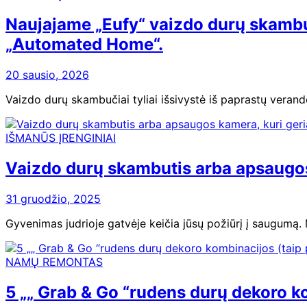
Naujajame „Eufy“ vaizdo durų skambut
„Automated Home“.
20 sausio, 2026
Vaizdo durų skambučiai tyliai išsivystė iš paprastų verand
IŠMANŪS ĮRENGINIAI
Vaizdo durų skambutis arba apsaugos
31 gruodžio, 2025
Gyvenimas judrioje gatvėje keičia jūsų požiūrį į saugumą.
NAMŲ REMONTAS
5 „„ Grab & Go “rudens durų dekoro ko