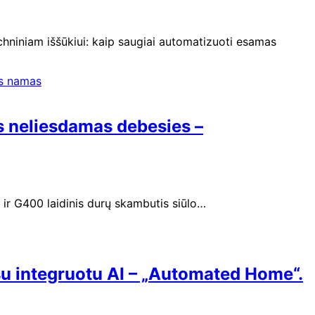
hniniam iššūkiui: kaip saugiai automatizuoti esamas
us neliesdamas debesies –
ir G400 laidinis durų skambutis siūlo…
u integruotu AI – „Automated Home“.