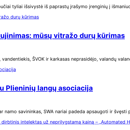
ai tyliai išsivystė iš paprastų įrašymo įrenginių į išmaniu
ujinimas: mūsų vitražo durų kūrimas
a, vandentiekis, ŠVOK ir karkasas neprasidėjo, valandų valan
u Plieninių langų asociacija
 namo savininkas, SWA nariai padeda apsaugoti ir švęsti pl