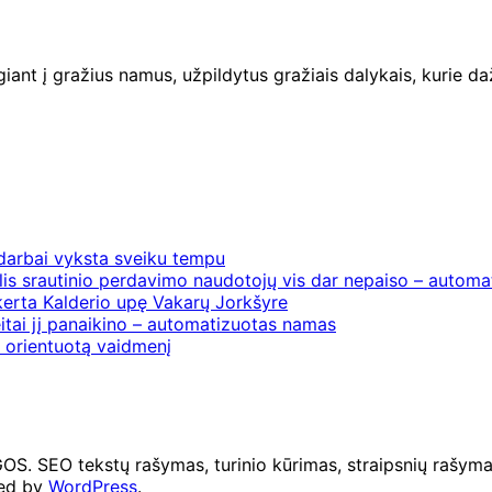
ant į gražius namus, užpildytus gražiais dalykais, kurie 
 darbai vyksta sveiku tempu
is srautinio perdavimo naudotojų vis dar nepaiso – automat
erta Kalderio upę Vakarų Jorkšyre
itai jį panaikino – automatizuotas namas
į orientuotą vaidmenį
O tekstų rašymas, turinio kūrimas, straipsnių rašymas 
ed by
WordPress
.