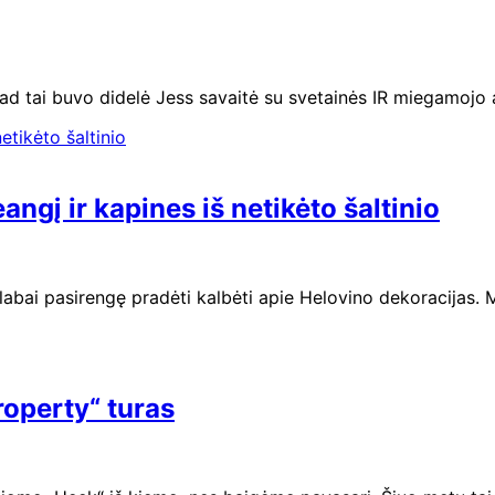
ad tai buvo didelė Jess savaitė su svetainės IR miegamojo a
angį ir kapines iš netikėto šaltinio
labai pasirengę pradėti kalbėti apie Helovino dekoracijas.
operty“ turas