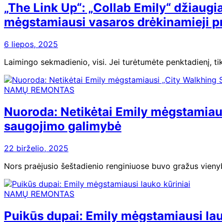
„The Link Up“: „Collab Emily“ džiaugi
mėgstamiausi vasaros drėkinamieji 
6 liepos, 2025
Laimingo sekmadienio, visi. Jei turėtumėte penktadienį, tik
NAMŲ REMONTAS
Nuoroda: Netikėtai Emily mėgstamiausi
saugojimo galimybė
22 birželio, 2025
Nors praėjusio šeštadienio renginiuose buvo gražus vienyb
NAMŲ REMONTAS
Puikūs dupai: Emily mėgstamiausi lau