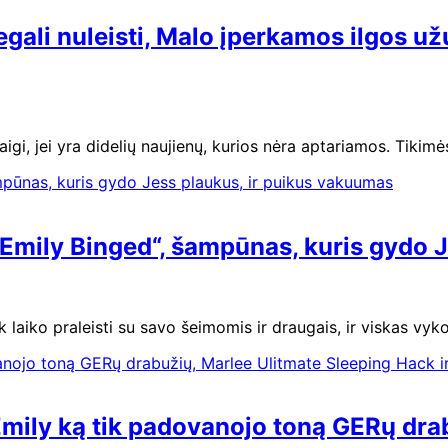
 negali nuleisti, Malo įperkamos ilgos u
igi, jei yra didelių naujienų, kurios nėra aptariamos. Tikim
 Emily Binged“, šampūnas, kuris gydo 
ek laiko praleisti su savo šeimomis ir draugais, ir viskas v
 Emily ką tik padovanojo toną GERų dr