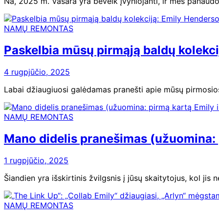
Na, 2025 m. Vasara yra beveik įvyniojanti, ir mes panaud
NAMŲ REMONTAS
Paskelbia mūsų pirmąją baldų kolekc
4 rugpjūčio, 2025
Labai džiaugiuosi galėdamas pranešti apie mūsų pirmosios
NAMŲ REMONTAS
Mano didelis pranešimas (užuomina: p
1 rugpjūčio, 2025
Šiandien yra išskirtinis žvilgsnis į jūsų skaitytojus, kol ji
NAMŲ REMONTAS