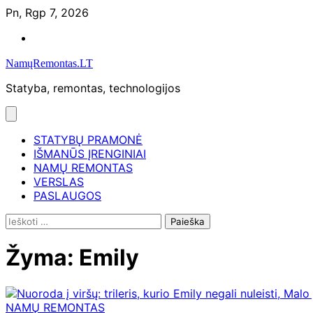
Skip
Pn, Rgp 7, 2026
to
Namų
content
remontas
NamųRemontas.LT
Statyba, remontas, technologijos
STATYBŲ PRAMONĖ
IŠMANŪS ĮRENGINIAI
NAMŲ REMONTAS
VERSLAS
PASLAUGOS
Ieškoti:
Žyma:
Emily
NAMŲ REMONTAS