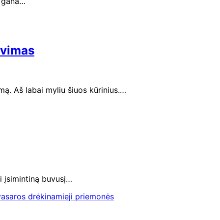
i gana…
avimas
. Aš labai myliu šiuos kūrinius.…
ai įsimintiną buvusį…