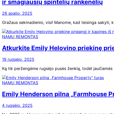
ir smagiausių spintelių rankenėlių
26 spalio, 2025
Gražaus sekmadienio, visi! Manome, kad teisinga sakyti, k
NAMŲ REMONTAS
Atkurkite Emily Helovino priekinę prie
19 rugsėjo, 2025
Ką tik peržengėme rugsėjo pusės ženklą, todėl jaučiamės 
NAMŲ REMONTAS
Emily Henderson pilna „Farmhouse Pr
4 rugsėjo, 2025