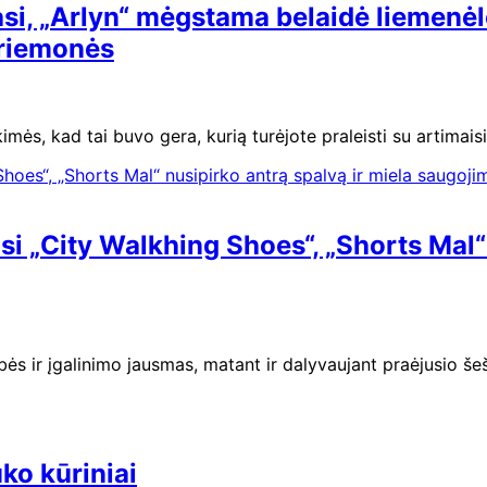
asi, „Arlyn“ mėgstama belaidė liemenėl
priemonės
imės, kad tai buvo gera, kurią turėjote praleisti su artimais
 „City Walkhing Shoes“, „Shorts Mal“ 
ės ir įgalinimo jausmas, matant ir dalyvaujant praėjusio š
ko kūriniai