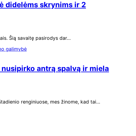
ė didelėms skrynims ir 2
iais. Šią savaitę pasirodys dar…
nusipirko antrą spalvą ir miela
eštadienio renginiuose, mes žinome, kad tai…