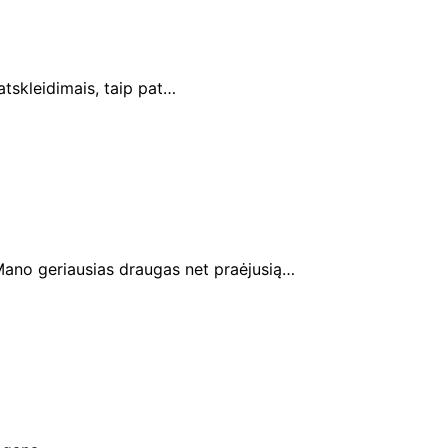
tskleidimais, taip pat…
 Mano geriausias draugas net praėjusią…