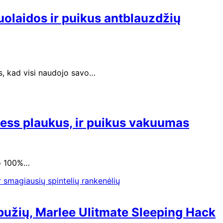
žuolaidos ir puikus antblauzdžių
ės, kad visi naudojo savo…
Jess plaukus, ir puikus vakuumas
yko 100%…
abužių, Marlee Ulitmate Sleeping Hack