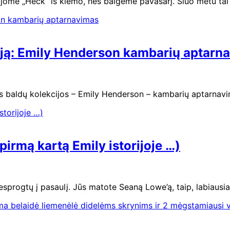
ojome „Heck“ iš kiemo, nes baigėme pavasarį. Šiuo metu ta
iją: Emily Henderson kambarių aptarn
 baldų kolekcijos – Emily Henderson – kambarių aptarnavimą
irmą kartą Emily istorijoje …)
s nesprogtų į pasaulį. Jūs matote Seaną Lowe’ą, taip, labiausi