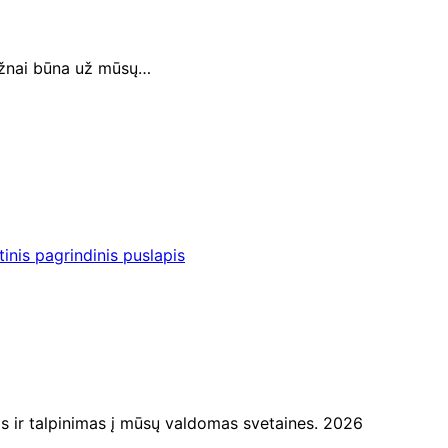
dažnai būna už mūsų…
inis pagrindinis puslapis
ir talpinimas į mūsų valdomas svetaines. 2026