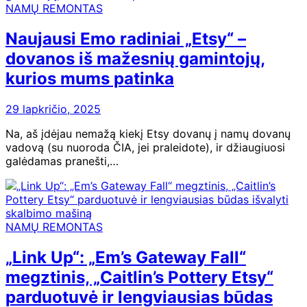
NAMŲ REMONTAS
Naujausi Emo radiniai „Etsy“ –
dovanos iš mažesnių gamintojų,
kurios mums patinka
29 lapkričio, 2025
Na, aš įdėjau nemažą kiekį Etsy dovanų į namų dovanų
vadovą (su nuoroda ČIA, jei praleidote), ir džiaugiuosi
galėdamas pranešti,…
NAMŲ REMONTAS
„Link Up“: „Em’s Gateway Fall“
megztinis, „Caitlin’s Pottery Etsy“
parduotuvė ir lengviausias būdas