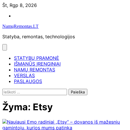
Skip
Št, Rgp 8, 2026
to
Namų
content
remontas
NamųRemontas.LT
Statyba, remontas, technologijos
STATYBŲ PRAMONĖ
IŠMANŪS ĮRENGINIAI
NAMŲ REMONTAS
VERSLAS
PASLAUGOS
Ieškoti:
Žyma:
Etsy