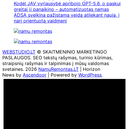
Kodėl JAV vyriausybė apribojo GPT-5.6, o paskui
greitai jį panaikino – automatizuotas namas
ADSA sveikina pažįstamą veidą atliekant naują, į
narį orientuotą vaidmenį
WEBSTUDIO.LT
© SKAITMENINIO MARKETINGO
PASLAUGOS. SEO tekstų rašymas, turinio kūrimas,
straipsnių rašymas ir talpinimas į mūsų valdomas
svetaines. 2026
NamųRemontas.LT
| Horizon
News by
Ascendoor
| Powered by
WordPress
.