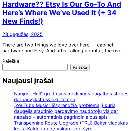
Hardware?? Etsy Is Our Go-To And
Here’s Where We’ve Used It (+ 34
New Finds!)
28 gegužės, 2025
There are two things we love over here — cabinet
hardware and Etsy. And after talking about it, the river…
Paieška
Paieška
Naujausi įrašai
Naujos „Hull“ greitosios medicinos pagalbos stoties
darbai vyksta sveiku tempu
„YouTube Music“ išsprendžia problemą, į kurią
daugelis srautinio perdavimo naudotojų vis dar
nepaiso – automatinis pagrindinis puslapis
Transpennine Route Upgrade (TRU) Baker viadukas
kerta Kalderio upę Vakarų Jorkšyre