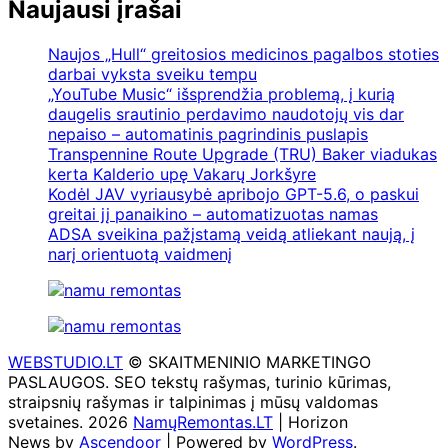
Naujausi įrašai
Naujos „Hull“ greitosios medicinos pagalbos stoties
darbai vyksta sveiku tempu
„YouTube Music“ išsprendžia problemą, į kurią
daugelis srautinio perdavimo naudotojų vis dar
nepaiso – automatinis pagrindinis puslapis
Transpennine Route Upgrade (TRU) Baker viadukas
kerta Kalderio upę Vakarų Jorkšyre
Kodėl JAV vyriausybė apribojo GPT-5.6, o paskui
greitai jį panaikino – automatizuotas namas
ADSA sveikina pažįstamą veidą atliekant naują, į
narį orientuotą vaidmenį
WEBSTUDIO.LT
© SKAITMENINIO MARKETINGO
PASLAUGOS. SEO tekstų rašymas, turinio kūrimas,
straipsnių rašymas ir talpinimas į mūsų valdomas
svetaines. 2026
NamųRemontas.LT
| Horizon
News by
Ascendoor
| Powered by
WordPress
.