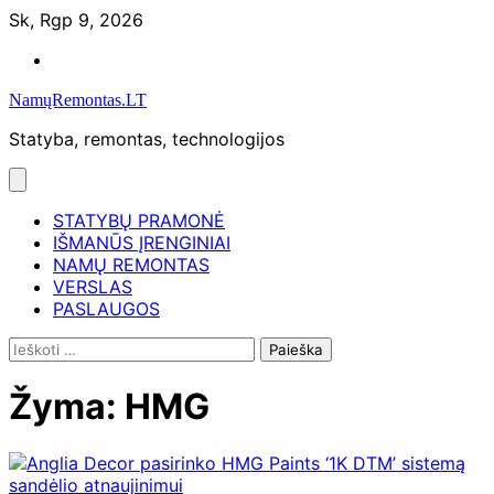
Skip
Sk, Rgp 9, 2026
to
Namų
content
remontas
NamųRemontas.LT
Statyba, remontas, technologijos
STATYBŲ PRAMONĖ
IŠMANŪS ĮRENGINIAI
NAMŲ REMONTAS
VERSLAS
PASLAUGOS
Ieškoti:
Žyma:
HMG