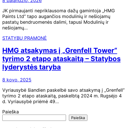
8 balandžio, 2026
JK pirmaujanti nepriklausoma dažų gamintoja „HMG
Paints Ltd“ tapo augančios modulinių ir nešiojamų
pastatų bendruomenės dalimi, tapusi Modulinių ir
nešiojamų…
STATYBŲ PRAMONĖ
HMG atsakymas į „Grenfell Tower“
tyrimo 2 etapo ataskaitą – Statybos
lyderystės taryba
8 kovo, 2025
Vyriausybė šiandien paskelbė savo atsakymą į „Grenfell“
tyrimo 2 etapo ataskaitą, paskelbtą 2024 m. Rugsėjo 4
d. Vyriausybė priėmė 49…
Paieška
Paieška