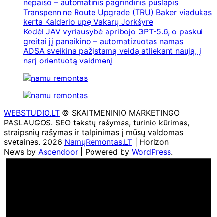
nepaiso – automatinis pagrindinis puslapis
Transpennine Route Upgrade (TRU) Baker viadukas
kerta Kalderio upę Vakarų Jorkšyre
Kodėl JAV vyriausybė apribojo GPT-5.6, o paskui
greitai jį panaikino – automatizuotas namas
ADSA sveikina pažįstamą veidą atliekant naują, į
narį orientuotą vaidmenį
WEBSTUDIO.LT
© SKAITMENINIO MARKETINGO
PASLAUGOS. SEO tekstų rašymas, turinio kūrimas,
straipsnių rašymas ir talpinimas į mūsų valdomas
svetaines. 2026
NamųRemontas.LT
| Horizon
News by
Ascendoor
| Powered by
WordPress
.