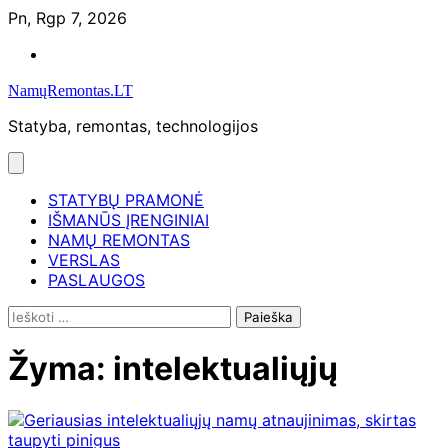
Skip
Pn, Rgp 7, 2026
to
Namų
content
remontas
NamųRemontas.LT
Statyba, remontas, technologijos
STATYBŲ PRAMONĖ
IŠMANŪS ĮRENGINIAI
NAMŲ REMONTAS
VERSLAS
PASLAUGOS
Ieškoti:
Žyma:
intelektualiųjų