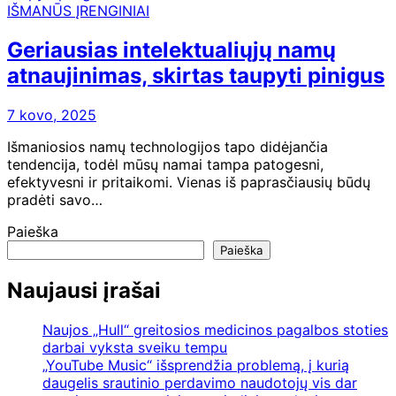
IŠMANŪS ĮRENGINIAI
Geriausias intelektualiųjų namų
atnaujinimas, skirtas taupyti pinigus
7 kovo, 2025
Išmaniosios namų technologijos tapo didėjančia
tendencija, todėl mūsų namai tampa patogesni,
efektyvesni ir pritaikomi. Vienas iš paprasčiausių būdų
pradėti savo…
Paieška
Paieška
Naujausi įrašai
Naujos „Hull“ greitosios medicinos pagalbos stoties
darbai vyksta sveiku tempu
„YouTube Music“ išsprendžia problemą, į kurią
daugelis srautinio perdavimo naudotojų vis dar