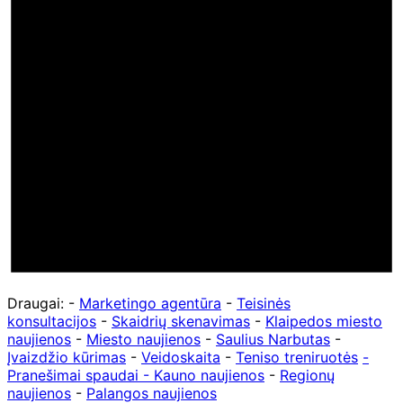
Draugai: -
Marketingo agentūra
-
Teisinės
konsultacijos
-
Skaidrių skenavimas
-
Klaipedos miesto
naujienos
-
Miesto naujienos
-
Saulius Narbutas
-
Įvaizdžio kūrimas
-
Veidoskaita
-
Teniso treniruotės
-
Pranešimai spaudai -
Kauno naujienos
-
Regionų
naujienos
-
Palangos naujienos