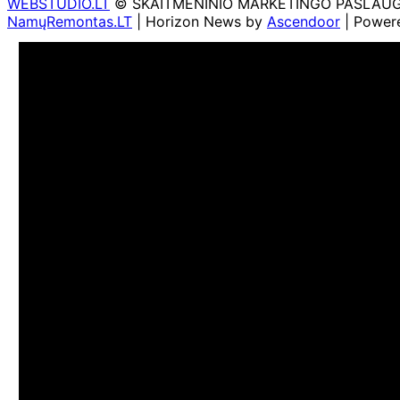
WEBSTUDIO.LT
© SKAITMENINIO MARKETINGO PASLAUGOS. SE
NamųRemontas.LT
| Horizon News by
Ascendoor
| Power