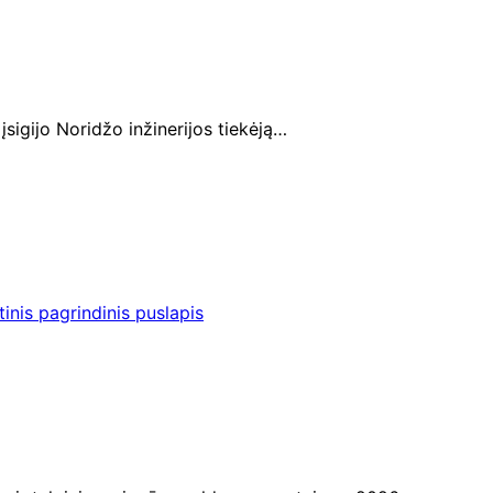
sigijo Noridžo inžinerijos tiekėją…
inis pagrindinis puslapis