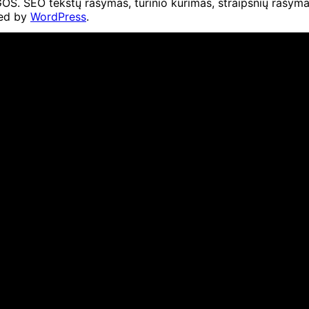
O tekstų rašymas, turinio kūrimas, straipsnių rašymas 
ed by
WordPress
.