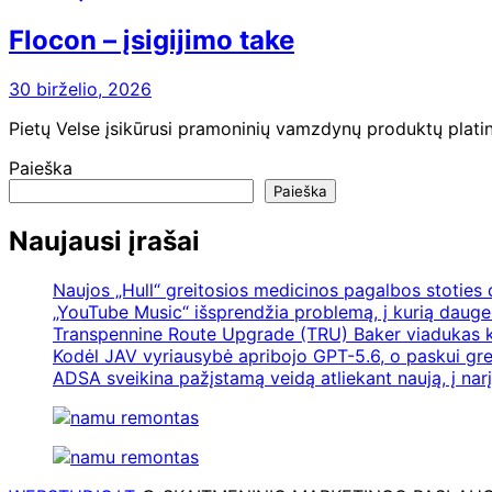
Flocon – įsigijimo take
30 birželio, 2026
Pietų Velse įsikūrusi pramoninių vamzdynų produktų platint
Paieška
Paieška
Naujausi įrašai
Naujos „Hull“ greitosios medicinos pagalbos stoties
„YouTube Music“ išsprendžia problemą, į kurią daugel
Transpennine Route Upgrade (TRU) Baker viadukas k
Kodėl JAV vyriausybė apribojo GPT-5.6, o paskui gre
ADSA sveikina pažįstamą veidą atliekant naują, į nar