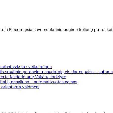
oja Flocon tęsia savo nuolatinio augimo kelionę po to, kai į
 darbai vyksta sveiku tempu
is srautinio perdavimo naudotojų vis dar nepaiso – automat
erta Kalderio upę Vakarų Jorkšyre
itai jį panaikino – automatizuotas namas
į orientuotą vaidmenį