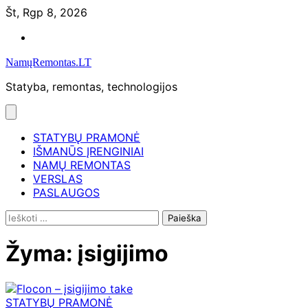
Skip
Št, Rgp 8, 2026
to
Namų
content
remontas
NamųRemontas.LT
Statyba, remontas, technologijos
STATYBŲ PRAMONĖ
IŠMANŪS ĮRENGINIAI
NAMŲ REMONTAS
VERSLAS
PASLAUGOS
Ieškoti:
Žyma:
įsigijimo
STATYBŲ PRAMONĖ