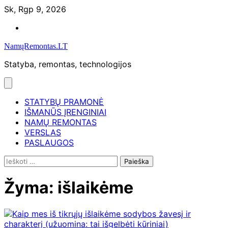
Skip
Sk, Rgp 9, 2026
to
Namų
content
remontas
NamųRemontas.LT
Statyba, remontas, technologijos
STATYBŲ PRAMONĖ
IŠMANŪS ĮRENGINIAI
NAMŲ REMONTAS
VERSLAS
PASLAUGOS
Ieškoti:
Žyma:
išlaikėme