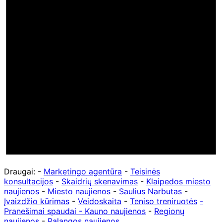
Draugai: -
Marketingo agentūra
-
Teisinės
konsultacijos
-
Skaidrių skenavimas
-
Klaipedos miesto
naujienos
-
Miesto naujienos
-
Saulius Narbutas
-
Įvaizdžio kūrimas
-
Veidoskaita
-
Teniso treniruotės
-
Pranešimai spaudai -
Kauno naujienos
-
Regionų
naujienos
-
Palangos naujienos