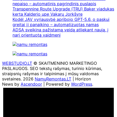
nepaiso – automatinis pagrindinis puslapis
Transpennine Route Upgrade (TRU) Baker viadukas
kerta Kalderio upę Vakarų Jorkšyre
Kodėl JAV vyriausybė apribojo GPT-5.6, o paskui
greitai jį panaikino – automatizuotas namas
ADSA sveikina pažįstamą veidą atliekant naują, į
narį orientuotą vaidmenį
WEBSTUDIO.LT
© SKAITMENINIO MARKETINGO
PASLAUGOS. SEO tekstų rašymas, turinio kūrimas,
straipsnių rašymas ir talpinimas į mūsų valdomas
svetaines. 2026
NamųRemontas.LT
| Horizon
News by
Ascendoor
| Powered by
WordPress
.