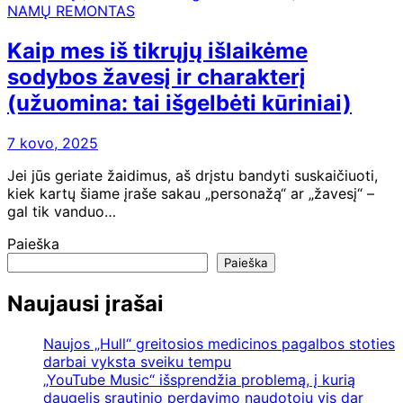
NAMŲ REMONTAS
Kaip mes iš tikrųjų išlaikėme
sodybos žavesį ir charakterį
(užuomina: tai išgelbėti kūriniai)
7 kovo, 2025
Jei jūs geriate žaidimus, aš drįstu bandyti suskaičiuoti,
kiek kartų šiame įraše sakau „personažą“ ar „žavesį“ –
gal tik vanduo…
Paieška
Paieška
Naujausi įrašai
Naujos „Hull“ greitosios medicinos pagalbos stoties
darbai vyksta sveiku tempu
„YouTube Music“ išsprendžia problemą, į kurią
daugelis srautinio perdavimo naudotojų vis dar