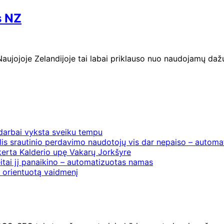
s NZ
 Naujojoje Zelandijoje tai labai priklauso nuo naudojamų daž
 darbai vyksta sveiku tempu
is srautinio perdavimo naudotojų vis dar nepaiso – automat
erta Kalderio upę Vakarų Jorkšyre
itai jį panaikino – automatizuotas namas
į orientuotą vaidmenį