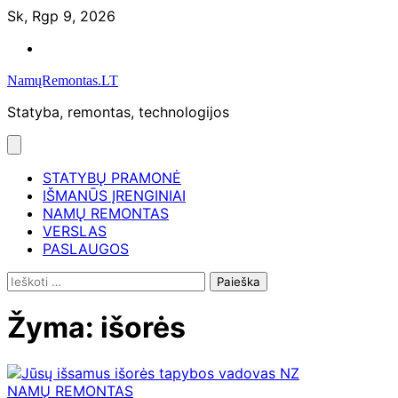
Skip
Sk, Rgp 9, 2026
to
Namų
content
remontas
NamųRemontas.LT
Statyba, remontas, technologijos
STATYBŲ PRAMONĖ
IŠMANŪS ĮRENGINIAI
NAMŲ REMONTAS
VERSLAS
PASLAUGOS
Ieškoti:
Žyma:
išorės
NAMŲ REMONTAS