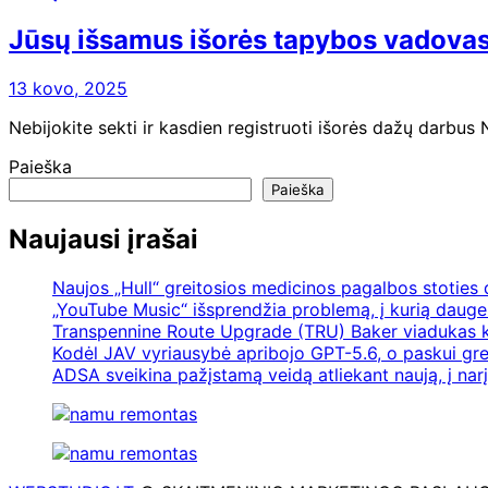
Jūsų išsamus išorės tapybos vadova
13 kovo, 2025
Nebijokite sekti ir kasdien registruoti išorės dažų darbus
Paieška
Paieška
Naujausi įrašai
Naujos „Hull“ greitosios medicinos pagalbos stoties
„YouTube Music“ išsprendžia problemą, į kurią daugel
Transpennine Route Upgrade (TRU) Baker viadukas k
Kodėl JAV vyriausybė apribojo GPT-5.6, o paskui gre
ADSA sveikina pažįstamą veidą atliekant naują, į nar