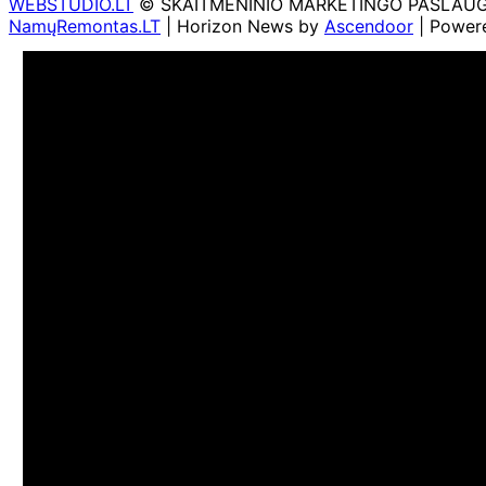
WEBSTUDIO.LT
© SKAITMENINIO MARKETINGO PASLAUGOS. SE
NamųRemontas.LT
| Horizon News by
Ascendoor
| Power