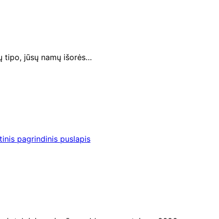
ų tipo, jūsų namų išorės…
inis pagrindinis puslapis