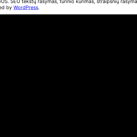
O tekstų rašymas, turinio kūrimas, straipsnių rašymas 
ed by
WordPress
.