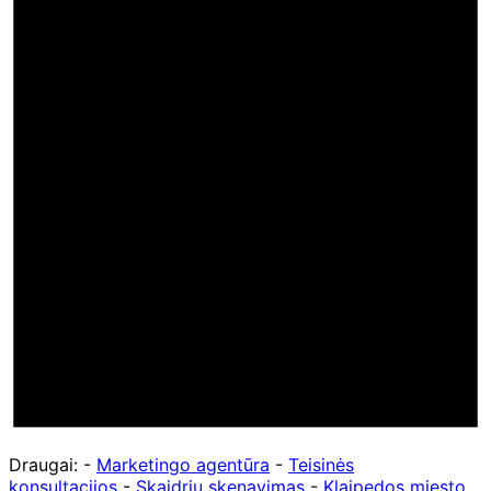
Draugai: -
Marketingo agentūra
-
Teisinės
konsultacijos
-
Skaidrių skenavimas
-
Klaipedos miesto