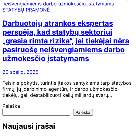
STATYBŲ PRAMONĖ
Darbuotojų atrankos ekspertas
perspėja, kad statybų sektoriui
„gresia rimta rizika“, jei tiekėjai nėra
pasiruošę neišvengiamiems darbo
užmokesčio įstatymams
20 spalio, 2025
Teisinis pokytis, turintis įtakos santykiams tarp statybos
firmų, jų įdarbinimo agentūrų ir darbo užmokesčio
tiekėjų, gali destabilizuoti kelių milijardų svarų…
Paieška
Paieška
Naujausi įrašai