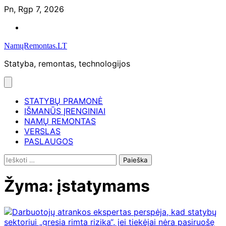
Skip
Pn, Rgp 7, 2026
to
Namų
content
remontas
NamųRemontas.LT
Statyba, remontas, technologijos
STATYBŲ PRAMONĖ
IŠMANŪS ĮRENGINIAI
NAMŲ REMONTAS
VERSLAS
PASLAUGOS
Ieškoti:
Žyma:
įstatymams