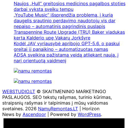
Naujos „Hull“ greitosios medicinos pagalbos stoties
darbai vyksta sveiku tempu
„YouTube Music“ išsprendžia problemą, į kurią
daugelis srautinio perdavimo naudotojų vis dar
nepaiso – automatinis pagrindinis puslapis
Transpennine Route Upgrade (TRU) Baker viadukas
kerta Kalderio upę Vakarų Jorkšyre
Kodėl JAV vyriausybė apribojo GPT-5.6, o paskui
greitai jį panaikino – automatizuotas namas
ADSA sveikina pažįstamą veidą atliekant naują, į
narį orientuotą vaidmenį
WEBSTUDIO.LT
© SKAITMENINIO MARKETINGO
PASLAUGOS. SEO tekstų rašymas, turinio kūrimas,
straipsnių rašymas ir talpinimas į mūsų valdomas
svetaines. 2026
NamųRemontas.LT
| Horizon
News by
Ascendoor
| Powered by
WordPress
.