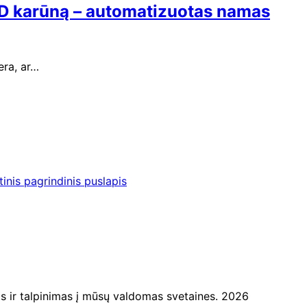
LED karūną – automatizuotas namas
era, ar…
inis pagrindinis puslapis
ir talpinimas į mūsų valdomas svetaines. 2026