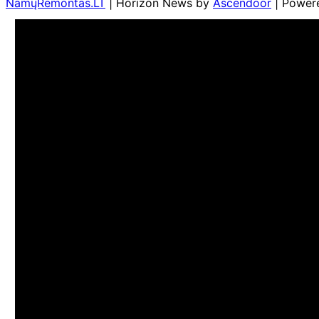
NamųRemontas.LT
| Horizon News by
Ascendoor
| Power