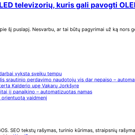
ED televizorių, kuris gali pavogti O
pie šį puslapį. Nesvarbu, ar tai būtų pagyrimai už ką nors g
 darbai vyksta sveiku tempu
is srautinio perdavimo naudotojų vis dar nepaiso – automat
erta Kalderio upę Vakarų Jorkšyre
itai jį panaikino – automatizuotas namas
į orientuotą vaidmenį
O tekstų rašymas, turinio kūrimas, straipsnių rašymas 