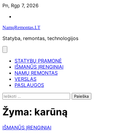
Skip
Pn, Rgp 7, 2026
to
Namų
content
remontas
NamųRemontas.LT
Statyba, remontas, technologijos
STATYBŲ PRAMONĖ
IŠMANŪS ĮRENGINIAI
NAMŲ REMONTAS
VERSLAS
PASLAUGOS
Ieškoti:
Žyma:
karūną
IŠMANŪS ĮRENGINIAI