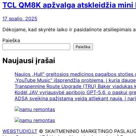
TCL QM8K apžvalga atskleidžia mini L
17 spalio, 2025
Dėkojame, kad skyrėte laiko ir pasidalinote atsiliepimais a
Paieška
Paieška
Naujausi įrašai
Naujos „Hull“ greitosios medicinos pagalbos stoties
„YouTube Music“ išsprendžia problemą, į kurią daugel
Transpennine Route Upgrade (TRU) Baker viadukas k
Kodėl JAV vyriausybė apribojo GPT-5.6, o paskui gre
ADSA sveikina pažįstamą veidą atliekant naują, į nar
WEBSTUDIO.LT
© SKAITMENINIO MARKETINGO PASLAUGOS. SE