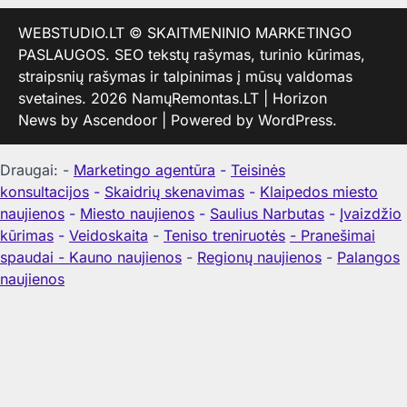
WEBSTUDIO.LT
© SKAITMENINIO MARKETINGO
PASLAUGOS. SEO tekstų rašymas, turinio kūrimas,
straipsnių rašymas ir talpinimas į mūsų valdomas
svetaines. 2026
NamųRemontas.LT
| Horizon
News by
Ascendoor
| Powered by
WordPress
.
Draugai: -
Marketingo agentūra
-
Teisinės
konsultacijos
-
Skaidrių skenavimas
-
Klaipedos miesto
naujienos
-
Miesto naujienos
-
Saulius Narbutas
-
Įvaizdžio
kūrimas
-
Veidoskaita
-
Teniso treniruotės
- Pranešimai
spaudai -
Kauno naujienos
-
Regionų naujienos
-
Palangos
naujienos