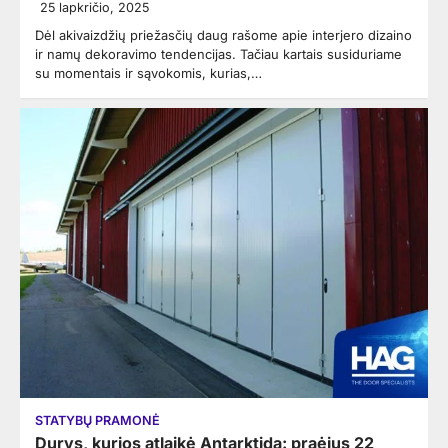
25 lapkričio, 2025
Dėl akivaizdžių priežasčių daug rašome apie interjero dizaino
ir namų dekoravimo tendencijas. Tačiau kartais susiduriame
su momentais ir sąvokomis, kurias,…
STATYBŲ PRAMONĖ
Durys, kurios atlaikė Antarktidą: praėjus 22