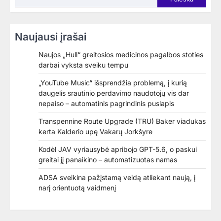
Naujausi įrašai
Naujos „Hull“ greitosios medicinos pagalbos stoties
darbai vyksta sveiku tempu
„YouTube Music“ išsprendžia problemą, į kurią
daugelis srautinio perdavimo naudotojų vis dar
nepaiso – automatinis pagrindinis puslapis
Transpennine Route Upgrade (TRU) Baker viadukas
kerta Kalderio upę Vakarų Jorkšyre
Kodėl JAV vyriausybė apribojo GPT-5.6, o paskui
greitai jį panaikino – automatizuotas namas
ADSA sveikina pažįstamą veidą atliekant naują, į
narį orientuotą vaidmenį