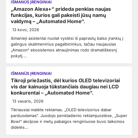
IŠMANŪS ĮRENGINIAI
„Amazon Alexa+“ prideda penkias naujas
funkcijas, kurios gali pakeisti jūsų namų
valdymą – „Automated Home“.
13 kovo, 2026
Išmanieji asistentai nuolat vystėsi iš paprastų balso įrankių į
galingus skaitmeninius pagalbininkus, tačiau naujausias
„Amazon“ ekosistemos atnaujinimas rodo dramatiškesnį
pokytį.…
IŠMANŪS ĮRENGINIAI
Tikroji priežastis, dėl kurios OLED televizoriai
vis dar kainuoja tūkstančiais daugiau nei LCD
konkurentai – „Automated Home“.
13 vasario, 2026
Tikriausiai matėte reklamas. „OLED televizorius dabar
parduodamas“. Juodojo penktadienio reklamjuostėse, „Super
Bowl“ akcijose ir metų pabaigos renginiuose buvo taikomos
didelės…