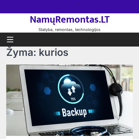
Skip
Namų
to
remontas
NamųRemontas.LT
content
Statyba, remontas, technologijos
Žyma:
kurios