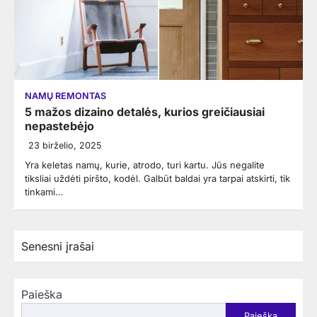
NAMŲ REMONTAS
5 mažos dizaino detalės, kurios greičiausiai
nepastebėjo
23 birželio, 2025
Yra keletas namų, kurie, atrodo, turi kartu. Jūs negalite
tiksliai uždėti piršto, kodėl. Galbūt baldai yra tarpai atskirti, tik
tinkami…
Navigacija
Senesni įrašai
tarp
įrašų
Paieška
Paieška