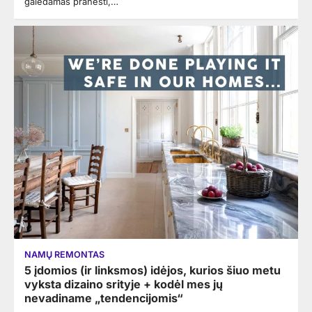
galėdamas pranešti,…
NAMŲ REMONTAS
5 įdomios (ir linksmos) idėjos, kurios šiuo metu
vyksta dizaino srityje + kodėl mes jų
nevadiname „tendencijomis“