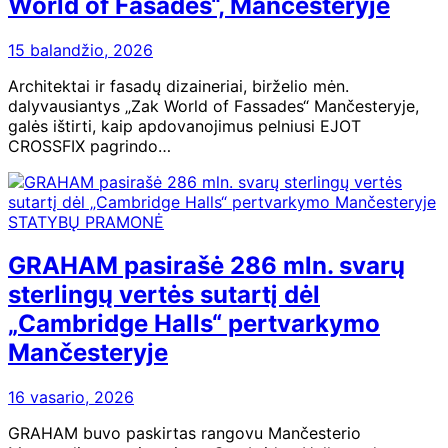
World of Fasades“, Mančesteryje
15 balandžio, 2026
Architektai ir fasadų dizaineriai, birželio mėn.
dalyvausiantys „Zak World of Fassades“ Mančesteryje,
galės ištirti, kaip apdovanojimus pelniusi EJOT
CROSSFIX pagrindo…
STATYBŲ PRAMONĖ
GRAHAM pasirašė 286 mln. svarų
sterlingų vertės sutartį dėl
„Cambridge Halls“ pertvarkymo
Mančesteryje
16 vasario, 2026
GRAHAM buvo paskirtas rangovu Mančesterio