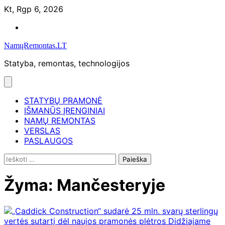
Skip
Kt, Rgp 6, 2026
to
Namų
content
remontas
NamųRemontas.LT
Statyba, remontas, technologijos
STATYBŲ PRAMONĖ
IŠMANŪS ĮRENGINIAI
NAMŲ REMONTAS
VERSLAS
PASLAUGOS
Ieškoti:
Žyma:
Mančesteryje