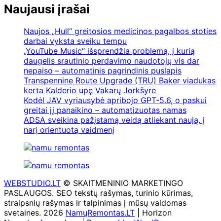
Naujausi įrašai
Naujos „Hull“ greitosios medicinos pagalbos stoties
darbai vyksta sveiku tempu
„YouTube Music“ išsprendžia problemą, į kurią
daugelis srautinio perdavimo naudotojų vis dar
nepaiso – automatinis pagrindinis puslapis
Transpennine Route Upgrade (TRU) Baker viadukas
kerta Kalderio upę Vakarų Jorkšyre
Kodėl JAV vyriausybė apribojo GPT-5.6, o paskui
greitai jį panaikino – automatizuotas namas
ADSA sveikina pažįstamą veidą atliekant naują, į
narį orientuotą vaidmenį
WEBSTUDIO.LT
© SKAITMENINIO MARKETINGO
PASLAUGOS. SEO tekstų rašymas, turinio kūrimas,
straipsnių rašymas ir talpinimas į mūsų valdomas
svetaines. 2026
NamųRemontas.LT
| Horizon