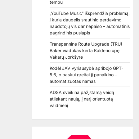
tempu
„YouTube Music“ išsprendžia problemą,
į kurią daugelis srautinio perdavimo
naudotojų vis dar nepaiso – automatinis
pagrindinis puslapis
Transpennine Route Upgrade (TRU)
Baker viadukas kerta Kalderio upę
Vakarų Jorkšyre
Kodėl JAV vyriausybė apribojo GPT-
5.6, o paskui greitai jį panaikino –
automatizuotas namas
ADSA sveikina pažįstamą veidą
atliekant naują, į narį orientuotą
vaidmenį