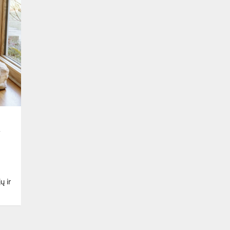
š
ų ir