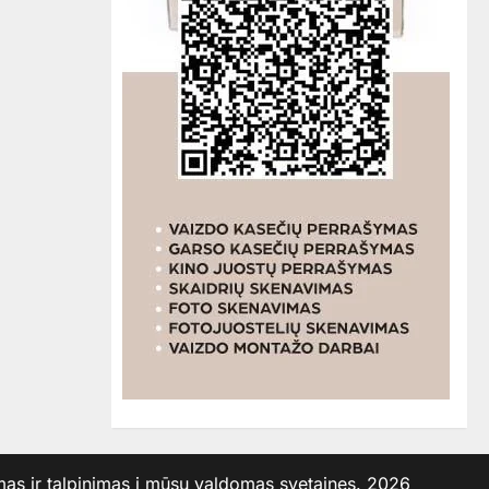
 ir talpinimas į mūsų valdomas svetaines. 2026