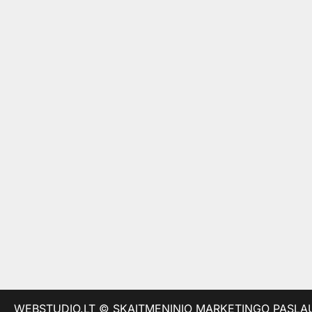
WEBSTUDIO.LT
© SKAITMENINIO MARKETINGO PASLAUGOS. 