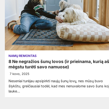
NAMŲ REMONTAS
8 Ne negražios šunų lovos (ir prieinama, kurią a
mėgstu turėti savo namuose)
7 kovo, 2025
Neseniai turėjau apsipirkti naujų šunų lovų, nes mūsų buvo
šlykštu, greičiausiai todėl, kad mes nenuvalome savo šuns koj
lauke…