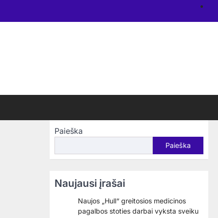
N
re
Paieška
Paieška
Naujausi įrašai
Naujos „Hull“ greitosios medicinos
pagalbos stoties darbai vyksta sveiku