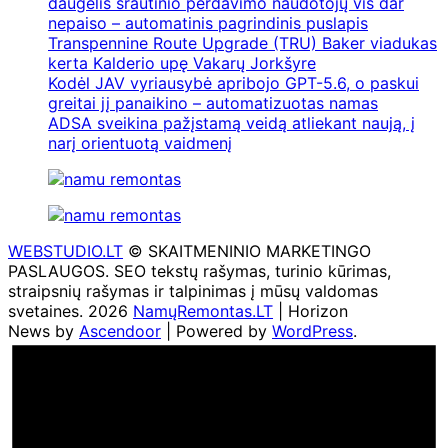
daugelis srautinio perdavimo naudotojų vis dar
nepaiso – automatinis pagrindinis puslapis
Transpennine Route Upgrade (TRU) Baker viadukas
kerta Kalderio upę Vakarų Jorkšyre
Kodėl JAV vyriausybė apribojo GPT-5.6, o paskui
greitai jį panaikino – automatizuotas namas
ADSA sveikina pažįstamą veidą atliekant naują, į
narį orientuotą vaidmenį
WEBSTUDIO.LT
© SKAITMENINIO MARKETINGO
PASLAUGOS. SEO tekstų rašymas, turinio kūrimas,
straipsnių rašymas ir talpinimas į mūsų valdomas
svetaines. 2026
NamųRemontas.LT
| Horizon
News by
Ascendoor
| Powered by
WordPress
.