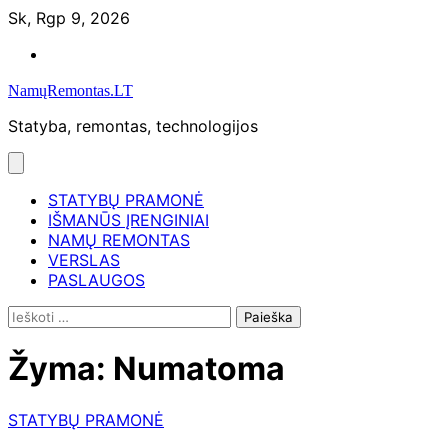
Skip
Sk, Rgp 9, 2026
to
Namų
content
remontas
NamųRemontas.LT
Statyba, remontas, technologijos
STATYBŲ PRAMONĖ
IŠMANŪS ĮRENGINIAI
NAMŲ REMONTAS
VERSLAS
PASLAUGOS
Ieškoti:
Žyma:
Numatoma
STATYBŲ PRAMONĖ