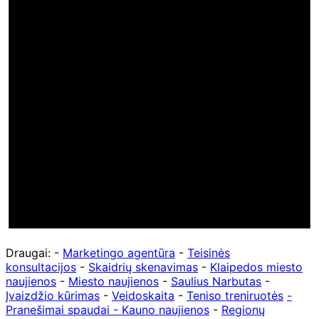
Draugai: -
Marketingo agentūra
-
Teisinės
konsultacijos
-
Skaidrių skenavimas
-
Klaipedos miesto
naujienos
-
Miesto naujienos
-
Saulius Narbutas
-
Įvaizdžio kūrimas
-
Veidoskaita
-
Teniso treniruotės
-
Pranešimai spaudai -
Kauno naujienos
-
Regionų