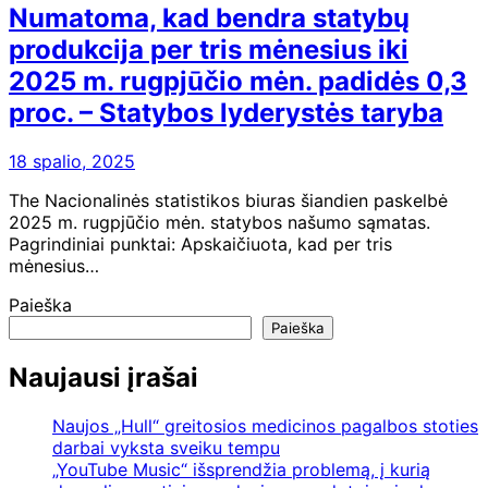
Numatoma, kad bendra statybų
produkcija per tris mėnesius iki
2025 m. rugpjūčio mėn. padidės 0,3
proc. – Statybos lyderystės taryba
18 spalio, 2025
The Nacionalinės statistikos biuras šiandien paskelbė
2025 m. rugpjūčio mėn. statybos našumo sąmatas.
Pagrindiniai punktai: Apskaičiuota, kad per tris
mėnesius…
Paieška
Paieška
Naujausi įrašai
Naujos „Hull“ greitosios medicinos pagalbos stoties
darbai vyksta sveiku tempu
„YouTube Music“ išsprendžia problemą, į kurią