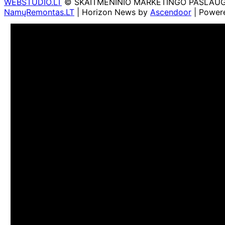
WEBSTUDIO.LT
© SKAITMENINIO MARKETINGO PASLAUGOS. SE
NamųRemontas.LT
| Horizon News by
Ascendoor
| Power