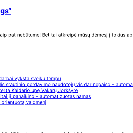
ngs“
taip pat nebūtume! Bet tai atkreipė mūsų dėmesį į tokius 
 darbai vyksta sveiku tempu
is srautinio perdavimo naudotojų vis dar nepaiso – automat
erta Kalderio upę Vakarų Jorkšyre
itai jį panaikino – automatizuotas namas
į orientuotą vaidmenį