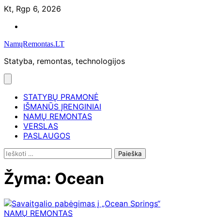
Skip
Kt, Rgp 6, 2026
to
Namų
content
remontas
NamųRemontas.LT
Statyba, remontas, technologijos
STATYBŲ PRAMONĖ
IŠMANŪS ĮRENGINIAI
NAMŲ REMONTAS
VERSLAS
PASLAUGOS
Ieškoti:
Žyma:
Ocean
NAMŲ REMONTAS