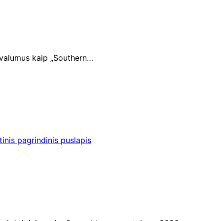
apvalumus kaip „Southern…
inis pagrindinis puslapis