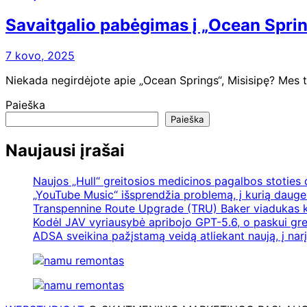
Savaitgalio pabėgimas į „Ocean Spri
7 kovo, 2025
Niekada negirdėjote apie „Ocean Springs“, Misisipę? Mes 
Paieška
Paieška
Naujausi įrašai
Naujos „Hull“ greitosios medicinos pagalbos stoties
„YouTube Music“ išsprendžia problemą, į kurią daugel
Transpennine Route Upgrade (TRU) Baker viadukas k
Kodėl JAV vyriausybė apribojo GPT-5.6, o paskui gre
ADSA sveikina pažįstamą veidą atliekant naują, į nar