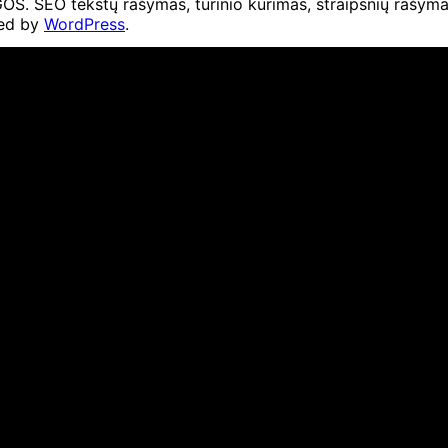
O tekstų rašymas, turinio kūrimas, straipsnių rašymas 
ed by
WordPress
.