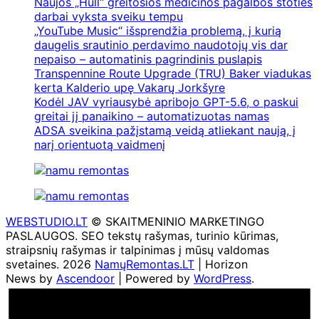
Naujos „Hull“ greitosios medicinos pagalbos stoties
darbai vyksta sveiku tempu
„YouTube Music“ išsprendžia problemą, į kurią
daugelis srautinio perdavimo naudotojų vis dar
nepaiso – automatinis pagrindinis puslapis
Transpennine Route Upgrade (TRU) Baker viadukas
kerta Kalderio upę Vakarų Jorkšyre
Kodėl JAV vyriausybė apribojo GPT-5.6, o paskui
greitai jį panaikino – automatizuotas namas
ADSA sveikina pažįstamą veidą atliekant naują, į
narį orientuotą vaidmenį
WEBSTUDIO.LT
© SKAITMENINIO MARKETINGO
PASLAUGOS. SEO tekstų rašymas, turinio kūrimas,
straipsnių rašymas ir talpinimas į mūsų valdomas
svetaines. 2026
NamųRemontas.LT
| Horizon
News by
Ascendoor
| Powered by
WordPress
.