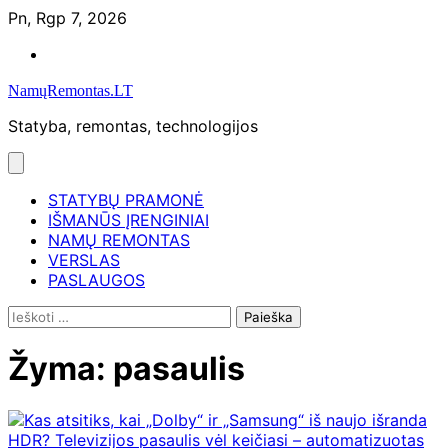
Skip
Pn, Rgp 7, 2026
to
Namų
content
remontas
NamųRemontas.LT
Statyba, remontas, technologijos
STATYBŲ PRAMONĖ
IŠMANŪS ĮRENGINIAI
NAMŲ REMONTAS
VERSLAS
PASLAUGOS
Ieškoti:
Žyma:
pasaulis