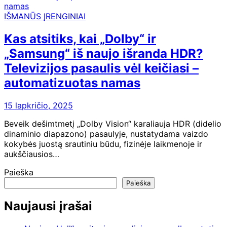
IŠMANŪS ĮRENGINIAI
Kas atsitiks, kai „Dolby“ ir
„Samsung“ iš naujo išranda HDR?
Televizijos pasaulis vėl keičiasi –
automatizuotas namas
15 lapkričio, 2025
Beveik dešimtmetį „Dolby Vision“ karaliauja HDR (didelio
dinaminio diapazono) pasaulyje, nustatydama vaizdo
kokybės juostą srautiniu būdu, fizinėje laikmenoje ir
aukščiausios…
Paieška
Paieška
Naujausi įrašai