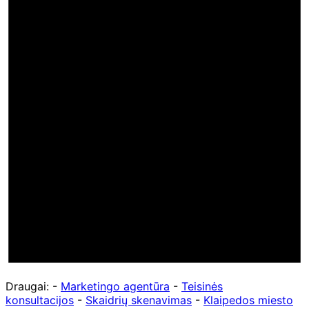
Draugai: -
Marketingo agentūra
-
Teisinės
konsultacijos
-
Skaidrių skenavimas
-
Klaipedos miesto