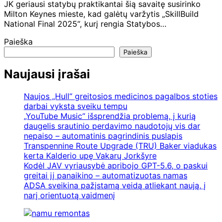
JK geriausi statybų praktikantai šią savaitę susirinko
Milton Keynes mieste, kad galėtų varžytis „SkillBuild
National Final 2025“, kurį rengia Statybos…
Paieška
Paieška
Naujausi įrašai
Naujos „Hull“ greitosios medicinos pagalbos stoties
darbai vyksta sveiku tempu
„YouTube Music“ išsprendžia problemą, į kurią
daugelis srautinio perdavimo naudotojų vis dar
nepaiso – automatinis pagrindinis puslapis
Transpennine Route Upgrade (TRU) Baker viadukas
kerta Kalderio upę Vakarų Jorkšyre
Kodėl JAV vyriausybė apribojo GPT-5.6, o paskui
greitai jį panaikino – automatizuotas namas
ADSA sveikina pažįstamą veidą atliekant naują, į
narį orientuotą vaidmenį