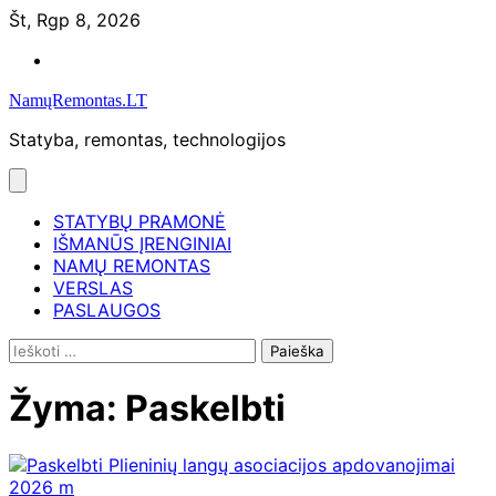
Skip
Št, Rgp 8, 2026
to
Namų
content
remontas
NamųRemontas.LT
Statyba, remontas, technologijos
STATYBŲ PRAMONĖ
IŠMANŪS ĮRENGINIAI
NAMŲ REMONTAS
VERSLAS
PASLAUGOS
Ieškoti:
Žyma:
Paskelbti