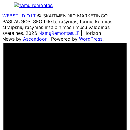
WEBSTUDIO.LT
© SKAITMENINIO MARKETINGO
PASLAUGOS. SEO tekstų rašymas, turinio kūrimas,
straipsnių rašymas ir talpinimas į mūsų valdomas
svetaines. 2026
NamųRemontas.LT
| Horizon
News by
Ascendoor
| Powered by
WordPress
.