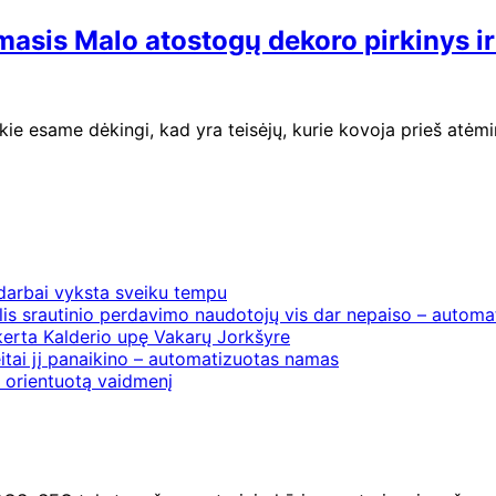
rmasis Malo atostogų dekoro pirkinys 
kie esame dėkingi, kad yra teisėjų, kurie kovoja prieš atė
 darbai vyksta sveiku tempu
is srautinio perdavimo naudotojų vis dar nepaiso – automat
erta Kalderio upę Vakarų Jorkšyre
itai jį panaikino – automatizuotas namas
į orientuotą vaidmenį