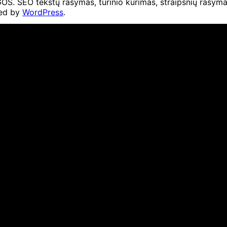
O tekstų rašymas, turinio kūrimas, straipsnių rašymas 
ed by
WordPress
.