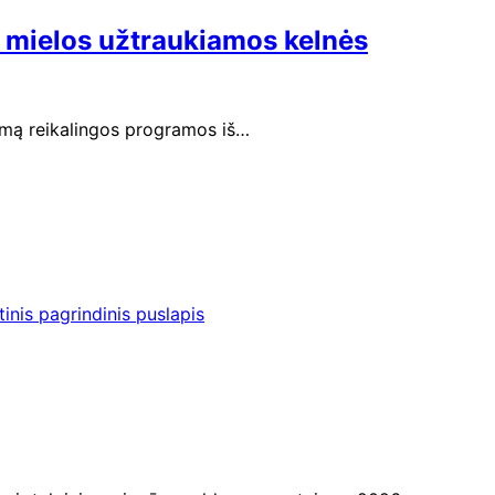
ir mielos užtraukiamos kelnės
mimą reikalingos programos iš…
inis pagrindinis puslapis