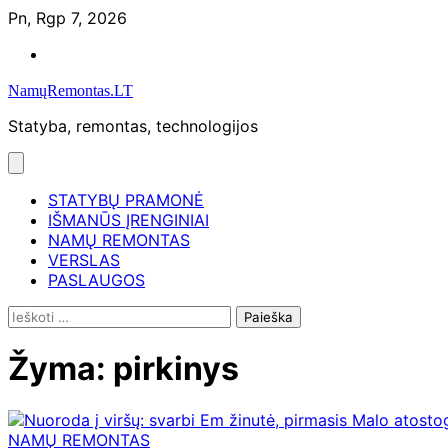
Skip
Pn, Rgp 7, 2026
to
Namų
content
remontas
NamųRemontas.LT
Statyba, remontas, technologijos
STATYBŲ PRAMONĖ
IŠMANŪS ĮRENGINIAI
NAMŲ REMONTAS
VERSLAS
PASLAUGOS
Ieškoti:
Žyma:
pirkinys
NAMŲ REMONTAS