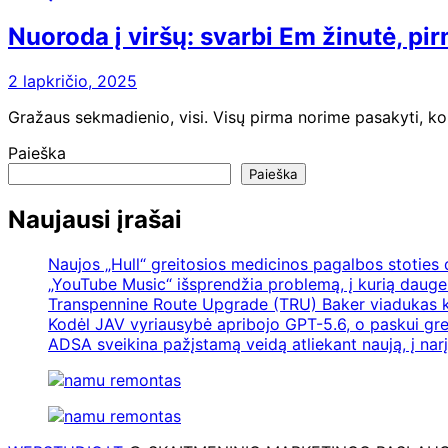
Nuoroda į viršų: svarbi Em žinutė, pi
2 lapkričio, 2025
Gražaus sekmadienio, visi. Visų pirma norime pasakyti, ko
Paieška
Paieška
Naujausi įrašai
Naujos „Hull“ greitosios medicinos pagalbos stoties
„YouTube Music“ išsprendžia problemą, į kurią daugel
Transpennine Route Upgrade (TRU) Baker viadukas k
Kodėl JAV vyriausybė apribojo GPT-5.6, o paskui gre
ADSA sveikina pažįstamą veidą atliekant naują, į nar