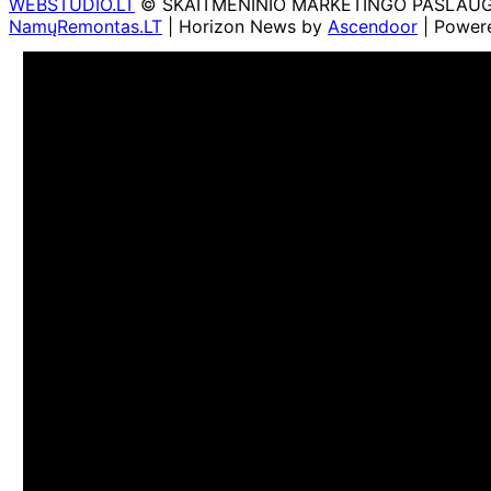
WEBSTUDIO.LT
© SKAITMENINIO MARKETINGO PASLAUGOS. SE
NamųRemontas.LT
| Horizon News by
Ascendoor
| Power