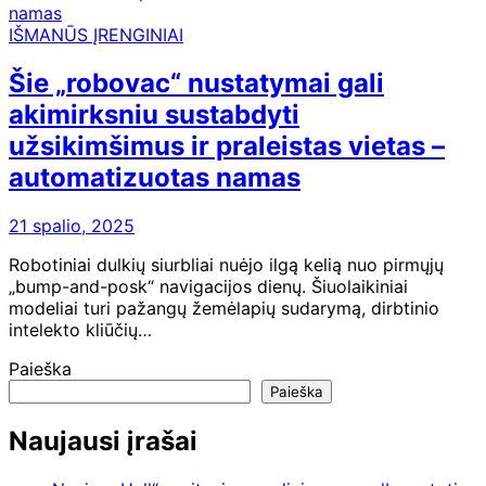
IŠMANŪS ĮRENGINIAI
Šie „robovac“ nustatymai gali
akimirksniu sustabdyti
užsikimšimus ir praleistas vietas –
automatizuotas namas
21 spalio, 2025
Robotiniai dulkių siurbliai nuėjo ilgą kelią nuo pirmųjų
„bump-and-posk“ navigacijos dienų. Šiuolaikiniai
modeliai turi pažangų žemėlapių sudarymą, dirbtinio
intelekto kliūčių…
Paieška
Paieška
Naujausi įrašai