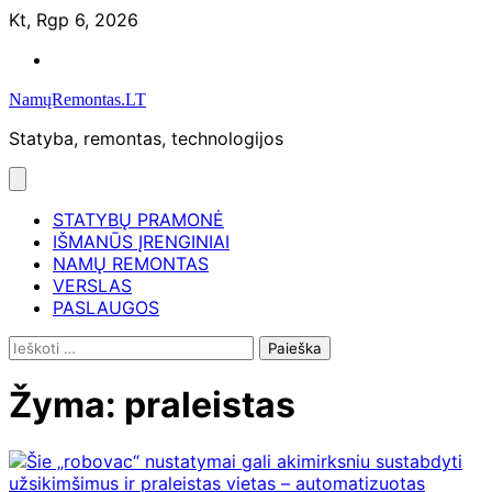
Skip
Kt, Rgp 6, 2026
to
Namų
content
remontas
NamųRemontas.LT
Statyba, remontas, technologijos
STATYBŲ PRAMONĖ
IŠMANŪS ĮRENGINIAI
NAMŲ REMONTAS
VERSLAS
PASLAUGOS
Ieškoti:
Žyma:
praleistas