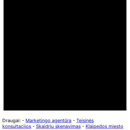
Draugai: -
Marketingo agentūra
-
Teisinės
konsultacijos
-
Skaidrių skenavimas
-
Klaipedos miesto