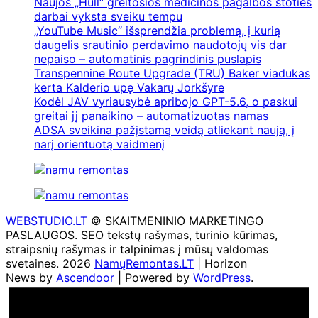
Naujos „Hull“ greitosios medicinos pagalbos stoties
darbai vyksta sveiku tempu
„YouTube Music“ išsprendžia problemą, į kurią
daugelis srautinio perdavimo naudotojų vis dar
nepaiso – automatinis pagrindinis puslapis
Transpennine Route Upgrade (TRU) Baker viadukas
kerta Kalderio upę Vakarų Jorkšyre
Kodėl JAV vyriausybė apribojo GPT-5.6, o paskui
greitai jį panaikino – automatizuotas namas
ADSA sveikina pažįstamą veidą atliekant naują, į
narį orientuotą vaidmenį
WEBSTUDIO.LT
© SKAITMENINIO MARKETINGO
PASLAUGOS. SEO tekstų rašymas, turinio kūrimas,
straipsnių rašymas ir talpinimas į mūsų valdomas
svetaines. 2026
NamųRemontas.LT
| Horizon
News by
Ascendoor
| Powered by
WordPress
.