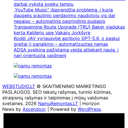
darbai vyksta sveiku tempu
„YouTube Music“ išsprendžia problemą, į kurią
daugelis srautinio perdavimo naudotojų vis dar
nepaiso – automatinis pagrindinis puslapis
Transpennine Route Upgrade (TRU) Baker viadukas
kerta Kalderio upę Vakarų Jorkšyre
Kodėl JAV vyriausybė apribojo GPT-5.6, o paskui
greitai jį panaikino – automatizuotas namas
ADSA sveikina pažįstamą veidą atliekant naują, į
narį orientuotą vaidmenį
WEBSTUDIO.LT
© SKAITMENINIO MARKETINGO
PASLAUGOS. SEO tekstų rašymas, turinio kūrimas,
straipsnių rašymas ir talpinimas į mūsų valdomas
svetaines. 2026
NamųRemontas.LT
| Horizon
News by
Ascendoor
| Powered by
WordPress
.