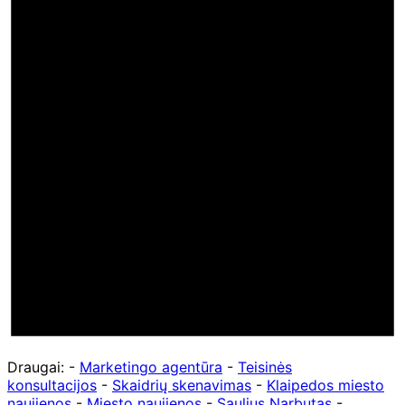
Draugai: -
Marketingo agentūra
-
Teisinės
konsultacijos
-
Skaidrių skenavimas
-
Klaipedos miesto
naujienos
-
Miesto naujienos
-
Saulius Narbutas
-