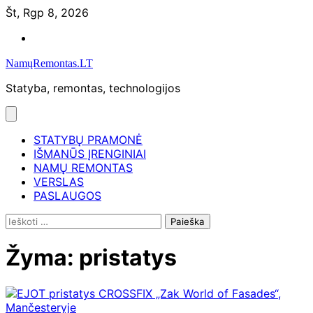
Skip
Št, Rgp 8, 2026
to
Namų
content
remontas
NamųRemontas.LT
Statyba, remontas, technologijos
STATYBŲ PRAMONĖ
IŠMANŪS ĮRENGINIAI
NAMŲ REMONTAS
VERSLAS
PASLAUGOS
Ieškoti:
Žyma:
pristatys