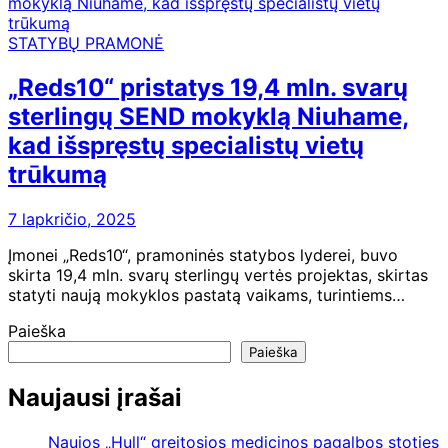
STATYBŲ PRAMONĖ
„Reds10“ pristatys 19,4 mln. svarų
sterlingų SEND mokyklą Niuhame,
kad išspręstų specialistų vietų
trūkumą
7 lapkričio, 2025
Įmonei „Reds10“, pramoninės statybos lyderei, buvo
skirta 19,4 mln. svarų sterlingų vertės projektas, skirtas
statyti naują mokyklos pastatą vaikams, turintiems…
Paieška
Paieška
Naujausi įrašai
Naujos „Hull“ greitosios medicinos pagalbos stoties