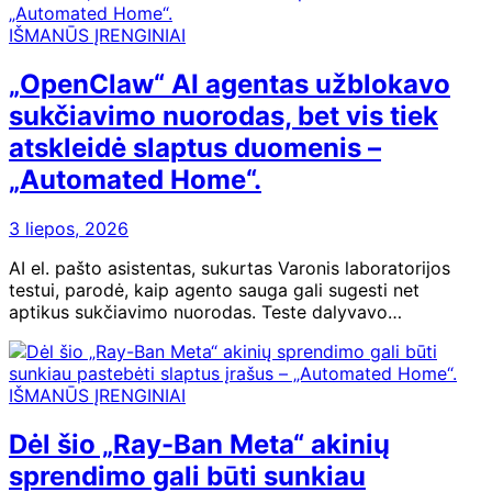
IŠMANŪS ĮRENGINIAI
„OpenClaw“ AI agentas užblokavo
sukčiavimo nuorodas, bet vis tiek
atskleidė slaptus duomenis –
„Automated Home“.
3 liepos, 2026
AI el. pašto asistentas, sukurtas Varonis laboratorijos
testui, parodė, kaip agento sauga gali sugesti net
aptikus sukčiavimo nuorodas. Teste dalyvavo…
IŠMANŪS ĮRENGINIAI
Dėl šio „Ray-Ban Meta“ akinių
sprendimo gali būti sunkiau