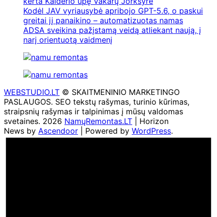
kerta Kalderio upę Vakarų Jorkšyre
Kodėl JAV vyriausybė apribojo GPT-5.6, o paskui
greitai jį panaikino – automatizuotas namas
ADSA sveikina pažįstamą veidą atliekant naują, į
narį orientuotą vaidmenį
WEBSTUDIO.LT
© SKAITMENINIO MARKETINGO
PASLAUGOS. SEO tekstų rašymas, turinio kūrimas,
straipsnių rašymas ir talpinimas į mūsų valdomas
svetaines. 2026
NamųRemontas.LT
| Horizon
News by
Ascendoor
| Powered by
WordPress
.