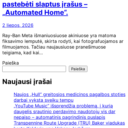
pastebėti slaptus įrašus –
„Automated Home“.
2 liepos, 2026
Ray-Ban Meta išmaniuosiuose akiniuose yra matoma
fiksavimo lemputė, skirta rodyti, kai fotografuojamos ar
filmuojamos. Tačiau naujausiuose pranešimuose
teigiama, kad kai…
Paieška
Paieška
Naujausi įrašai
Naujos „Hull“ greitosios medicinos pagalbos stoties
darbai vyksta sveiku tempu
„YouTube Music“ išsprendžia problemą, į kurią
daugelis srautinio perdavimo naudotojų vis dar
nepaiso – automatinis pagrindinis puslapis
Transpennine Route Upgrade (TRU) Baker viadukas