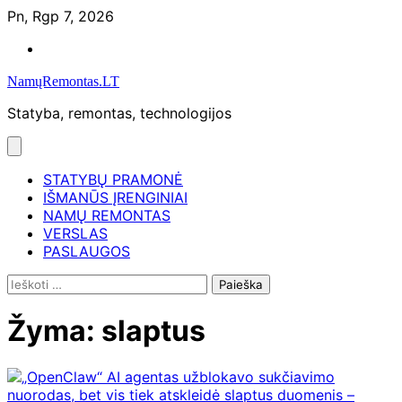
Skip
Pn, Rgp 7, 2026
to
Namų
content
remontas
NamųRemontas.LT
Statyba, remontas, technologijos
STATYBŲ PRAMONĖ
IŠMANŪS ĮRENGINIAI
NAMŲ REMONTAS
VERSLAS
PASLAUGOS
Ieškoti:
Žyma:
slaptus