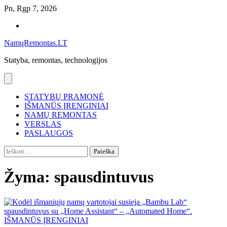
Skip
Pn, Rgp 7, 2026
to
Namų
content
remontas
NamųRemontas.LT
Statyba, remontas, technologijos
STATYBŲ PRAMONĖ
IŠMANŪS ĮRENGINIAI
NAMŲ REMONTAS
VERSLAS
PASLAUGOS
Ieškoti:
Žyma:
spausdintuvus
IŠMANŪS ĮRENGINIAI