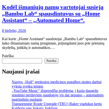
Kodėl išmaniųjų namų vartotojai susieja
„Bambu Lab“ spausdintuvus su „Home
Assistant“ – „Automated Home“.
8 birželio, 2026
Kai kurie „Home Assistant“ naudotojai „Bambu Lab“ spausdintuvus
laiko išmaniaisiais namų įrenginiais, prijungdami juos prie prietaisų
skydelių, jutiklių ir automatikos.…
Paieška
Paieška
Naujausi įrašai
Naujos „Hull“ greitosios medicinos pagalbos stoties darbai
vyksta sveiku tempu
„YouTube Music“ išsprendžia problemą, į kurią daugelis
srautinio perdavimo naudotojų vis dar nepaiso – automatinis
pagrindinis puslapis
Transpennine Route Upgrade (TRU) Baker viadukas kerta
Kalderio upę Vakarų Jorkšyre