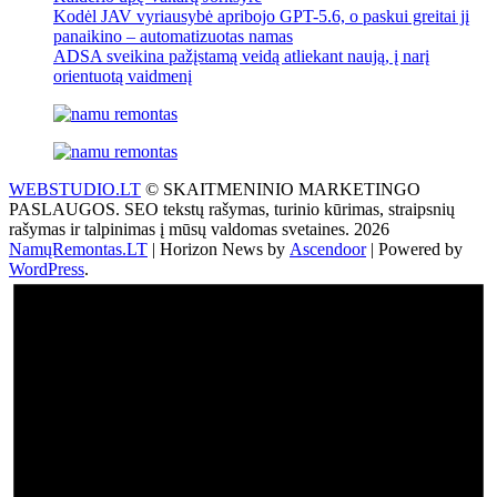
Kodėl JAV vyriausybė apribojo GPT-5.6, o paskui greitai jį
panaikino – automatizuotas namas
ADSA sveikina pažįstamą veidą atliekant naują, į narį
orientuotą vaidmenį
WEBSTUDIO.LT
© SKAITMENINIO MARKETINGO
PASLAUGOS. SEO tekstų rašymas, turinio kūrimas, straipsnių
rašymas ir talpinimas į mūsų valdomas svetaines. 2026
NamųRemontas.LT
| Horizon News by
Ascendoor
| Powered by
WordPress
.