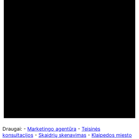
Draugai: -
Marketingo agentūra
-
Teisinės
konsultacijos
-
Skaidrių skenavimas
-
Klaipedos miesto