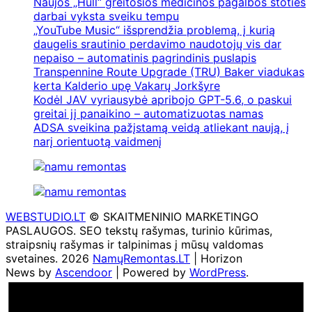
Naujos „Hull“ greitosios medicinos pagalbos stoties
darbai vyksta sveiku tempu
„YouTube Music“ išsprendžia problemą, į kurią
daugelis srautinio perdavimo naudotojų vis dar
nepaiso – automatinis pagrindinis puslapis
Transpennine Route Upgrade (TRU) Baker viadukas
kerta Kalderio upę Vakarų Jorkšyre
Kodėl JAV vyriausybė apribojo GPT-5.6, o paskui
greitai jį panaikino – automatizuotas namas
ADSA sveikina pažįstamą veidą atliekant naują, į
narį orientuotą vaidmenį
WEBSTUDIO.LT
© SKAITMENINIO MARKETINGO
PASLAUGOS. SEO tekstų rašymas, turinio kūrimas,
straipsnių rašymas ir talpinimas į mūsų valdomas
svetaines. 2026
NamųRemontas.LT
| Horizon
News by
Ascendoor
| Powered by
WordPress
.