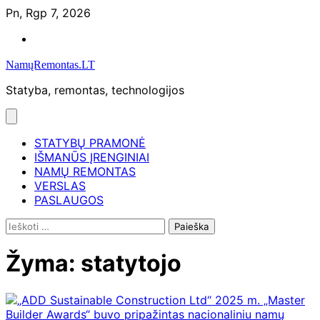
Skip
Pn, Rgp 7, 2026
to
Namų
content
remontas
NamųRemontas.LT
Statyba, remontas, technologijos
STATYBŲ PRAMONĖ
IŠMANŪS ĮRENGINIAI
NAMŲ REMONTAS
VERSLAS
PASLAUGOS
Ieškoti:
Žyma:
statytojo