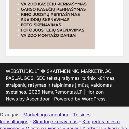
WEBSTUDIO.LT
© SKAITMENINIO MARKETINGO
PASLAUGOS. SEO tekstų rašymas, turinio kūrimas,
straipsnių rašymas ir talpinimas į mūsų valdomas
svetaines. 2026
NamųRemontas.LT
| Horizon
News by
Ascendoor
| Powered by
WordPress
.
Draugai: -
Marketingo agentūra
-
Teisinės
konsultacijos
-
Skaidrių skenavimas
-
Klaipedos miesto
naujienos
-
Miesto naujienos
-
Saulius Narbutas
-
Įvaizdžio