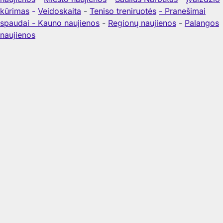
kūrimas
-
Veidoskaita
-
Teniso treniruotės
- Pranešimai
spaudai -
Kauno naujienos
-
Regionų naujienos
-
Palangos
naujienos