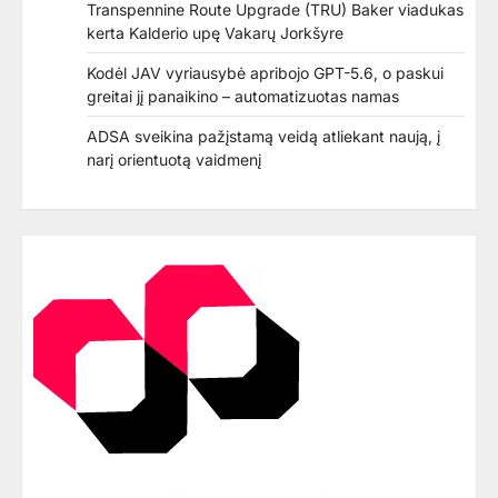
Transpennine Route Upgrade (TRU) Baker viadukas
kerta Kalderio upę Vakarų Jorkšyre
Kodėl JAV vyriausybė apribojo GPT-5.6, o paskui
greitai jį panaikino – automatizuotas namas
ADSA sveikina pažįstamą veidą atliekant naują, į
narį orientuotą vaidmenį