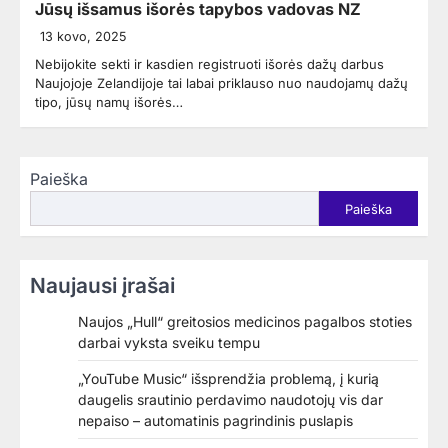
Jūsų išsamus išorės tapybos vadovas NZ
13 kovo, 2025
Nebijokite sekti ir kasdien registruoti išorės dažų darbus
Naujojoje Zelandijoje tai labai priklauso nuo naudojamų dažų
tipo, jūsų namų išorės…
Paieška
Paieška
Naujausi įrašai
Naujos „Hull“ greitosios medicinos pagalbos stoties
darbai vyksta sveiku tempu
„YouTube Music“ išsprendžia problemą, į kurią
daugelis srautinio perdavimo naudotojų vis dar
nepaiso – automatinis pagrindinis puslapis