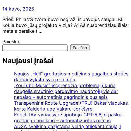
14 kovo, 2025
Prieš: Philas“S tvora buvo negraži ir pavojus saugai. Kl.:
Kokia buvo jūsų projekto vizija? A: Aš nusprendžiau šiais
metais persikelti…
Paieška
Paieška
Naujausi įrašai
Naujos „Hull“ greitosios medicinos pagalbos stoties
darbai vyksta sveiku tempu
„YouTube Music“ išsprendžia problemą, į kurią
daugelis srautinio perdavimo naudotojų vis dar
nepaiso – automatinis pagrindinis puslapis
Transpennine Route Upgrade (TRU) Baker viadukas
kerta Kalderio upę Vakarų Jorkšyre
Kodėl JAV vyriausybė apribojo GPT-5.6, o paskui
greitai jį panaikino – automatizuotas namas
ADSA sveikina pažįstamą veidą atliekant naują, į