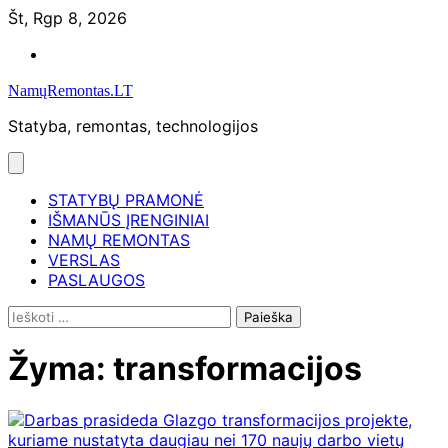
Skip
Št, Rgp 8, 2026
to
Namų
content
remontas
NamųRemontas.LT
Statyba, remontas, technologijos
STATYBŲ PRAMONĖ
IŠMANŪS ĮRENGINIAI
NAMŲ REMONTAS
VERSLAS
PASLAUGOS
Ieškoti:
Žyma:
transformacijos