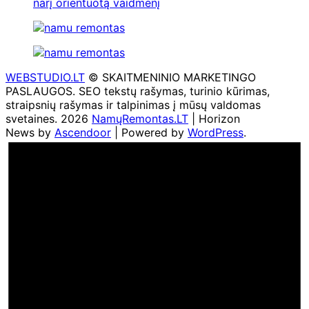
narį orientuotą vaidmenį
WEBSTUDIO.LT
© SKAITMENINIO MARKETINGO
PASLAUGOS. SEO tekstų rašymas, turinio kūrimas,
straipsnių rašymas ir talpinimas į mūsų valdomas
svetaines. 2026
NamųRemontas.LT
| Horizon
News by
Ascendoor
| Powered by
WordPress
.