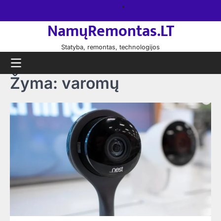
Skip
Namų
to
remontas
NamųRemontas.LT
content
Statyba, remontas, technologijos
Žyma:
varomų