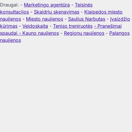
Draugai: -
Marketingo agentūra
-
Teisinės
konsultacijos
-
Skaidrių skenavimas
-
Klaipedos miesto
naujienos
-
Miesto naujienos
-
Saulius Narbutas
-
Įvaizdžio
kūrimas
-
Veidoskaita
-
Teniso treniruotės
- Pranešimai
spaudai -
Kauno naujienos
-
Regionų naujienos
-
Palangos
naujienos