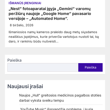
IŠMANŪS ĮRENGINIAI
„Nest“ fotoaparatai įgyja „Gemini“ varomų
peržiūrų naujoje „Google Home“ pavasario
versijoje – „Automated Home“.
8 birželio, 2026
Išmaniosios namų kameros praleido daug metų siųsdamos
neaiškius įspėjimus, kurie priverčia vartotojus nustoti tai, ką
daro, ir rankiniu būdu nušveisti…
Paieška
Paieška
Naujausi įrašai
Naujos „Hull“ greitosios medicinos pagalbos stoties
darbai vyksta sveiku tempu
„YouTube Music“ išsprendžia problemą, į kurią