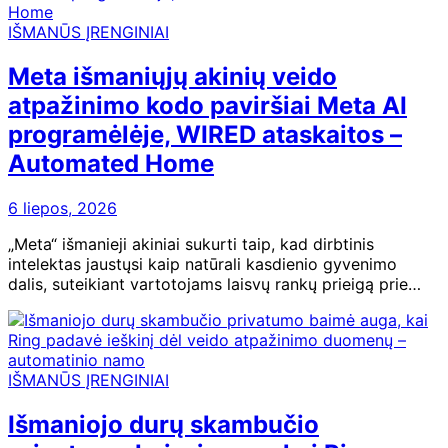
IŠMANŪS ĮRENGINIAI
Meta išmaniųjų akinių veido
atpažinimo kodo paviršiai Meta AI
programėlėje, WIRED ataskaitos –
Automated Home
6 liepos, 2026
„Meta“ išmanieji akiniai sukurti taip, kad dirbtinis
intelektas jaustųsi kaip natūrali kasdienio gyvenimo
dalis, suteikiant vartotojams laisvų rankų prieigą prie…
IŠMANŪS ĮRENGINIAI
Išmaniojo durų skambučio