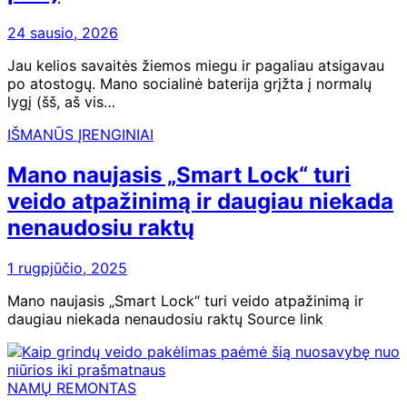
24 sausio, 2026
Jau kelios savaitės žiemos miegu ir pagaliau atsigavau
po atostogų. Mano socialinė baterija grįžta į normalų
lygį (šš, aš vis…
IŠMANŪS ĮRENGINIAI
Mano naujasis „Smart Lock“ turi
veido atpažinimą ir daugiau niekada
nenaudosiu raktų
1 rugpjūčio, 2025
Mano naujasis „Smart Lock“ turi veido atpažinimą ir
daugiau niekada nenaudosiu raktų Source link
NAMŲ REMONTAS