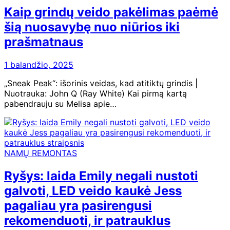
Kaip grindų veido pakėlimas paėmė
šią nuosavybę nuo niūrios iki
prašmatnaus
1 balandžio, 2025
„Sneak Peak“: išorinis veidas, kad atitiktų grindis |
Nuotrauka: John Q (Ray White) Kai pirmą kartą
pabendrauju su Melisa apie…
NAMŲ REMONTAS
Ryšys: laida Emily negali nustoti
galvoti, LED veido kaukė Jess
pagaliau yra pasirengusi
rekomenduoti, ir patrauklus