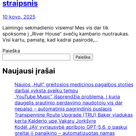
straipsnis
10 kovo, 2025
Laimingo sekmadienio visiems! Mes vis dar tik
spoksome į „River House“ svečių kambario nuotraukas.
Visi kartu, pamatę, kad kadrai pasirodė,…
Paieška
Paieška
Naujausi įrašai
Naujos „Hull“ greitosios medicinos pagalbos stoties
darbai vyksta sveiku tempu
„YouTube Music“ išsprendžia problemą, į kurią
daugelis srautinio perdavimo naudotojų vis dar
nepaiso – automatinis pagrindinis puslapis
Transpennine Route Upgrade (TRU) Baker viadukas
kerta Kalderio upę Vakarų Jorkšyre
Kodėl JAV vyriausybė apribojo GPT-5.6, o paskui
greitai jį panaikino – automatizuotas namas