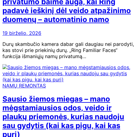
privatumo baimė auga, kai Ring
padavė ieškinį dėl veido atpažinimo
duomenų – automatinio namo
19 birželio, 2026
Durų skambučio kamera dabar gali daugiau nei parodyti,
kas stovi prie priekinių durų. „Ring Familiar Faces“
funkcija išmaniųjų namų privatumą…
NAMŲ REMONTAS
Sausio žiemos miegas – mano
mėgstamiausios odos, veido ir
plaukų priemonės, kurias naudoju
sau gydytis (kai kas pigu, kai kas
puri)