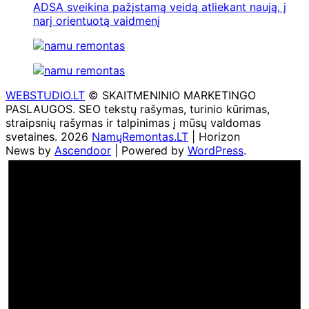
ADSA sveikina pažįstamą veidą atliekant naują, į
narį orientuotą vaidmenį
WEBSTUDIO.LT
© SKAITMENINIO MARKETINGO
PASLAUGOS. SEO tekstų rašymas, turinio kūrimas,
straipsnių rašymas ir talpinimas į mūsų valdomas
svetaines. 2026
NamųRemontas.LT
| Horizon
News by
Ascendoor
| Powered by
WordPress
.