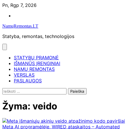
Skip
Pn, Rgp 7, 2026
to
Namų
content
remontas
NamųRemontas.LT
Statyba, remontas, technologijos
STATYBŲ PRAMONĖ
IŠMANŪS ĮRENGINIAI
NAMŲ REMONTAS
VERSLAS
PASLAUGOS
Ieškoti:
Žyma:
veido