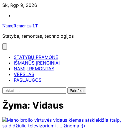
Skip
Sk, Rgp 9, 2026
to
Namų
content
remontas
NamųRemontas.LT
Statyba, remontas, technologijos
STATYBŲ PRAMONĖ
IŠMANŪS ĮRENGINIAI
NAMŲ REMONTAS
VERSLAS
PASLAUGOS
Ieškoti:
Žyma:
Vidaus