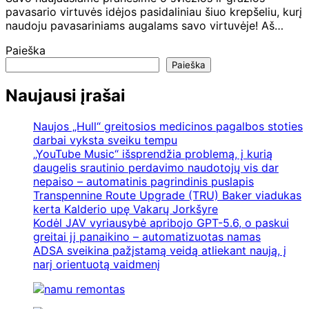
pavasario virtuvės idėjos pasidaliniau šiuo krepšeliu, kurį
naudoju pavasariniams augalams savo virtuvėje! Aš…
Paieška
Paieška
Naujausi įrašai
Naujos „Hull“ greitosios medicinos pagalbos stoties
darbai vyksta sveiku tempu
„YouTube Music“ išsprendžia problemą, į kurią
daugelis srautinio perdavimo naudotojų vis dar
nepaiso – automatinis pagrindinis puslapis
Transpennine Route Upgrade (TRU) Baker viadukas
kerta Kalderio upę Vakarų Jorkšyre
Kodėl JAV vyriausybė apribojo GPT-5.6, o paskui
greitai jį panaikino – automatizuotas namas
ADSA sveikina pažįstamą veidą atliekant naują, į
narį orientuotą vaidmenį