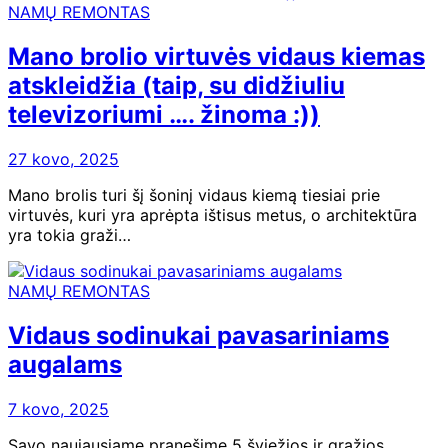
NAMŲ REMONTAS
Mano brolio virtuvės vidaus kiemas
atskleidžia (taip, su didžiuliu
televizoriumi …. žinoma :))
27 kovo, 2025
Mano brolis turi šį šoninį vidaus kiemą tiesiai prie
virtuvės, kuri yra aprėpta ištisus metus, o architektūra
yra tokia graži…
NAMŲ REMONTAS
Vidaus sodinukai pavasariniams
augalams
7 kovo, 2025
Savo naujausiame pranešime 5 šviežios ir gražios