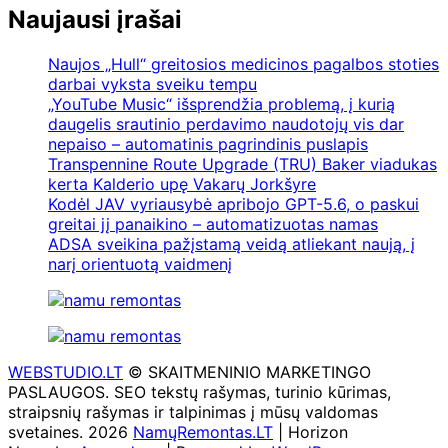
Naujausi įrašai
Naujos „Hull“ greitosios medicinos pagalbos stoties
darbai vyksta sveiku tempu
„YouTube Music“ išsprendžia problemą, į kurią
daugelis srautinio perdavimo naudotojų vis dar
nepaiso – automatinis pagrindinis puslapis
Transpennine Route Upgrade (TRU) Baker viadukas
kerta Kalderio upę Vakarų Jorkšyre
Kodėl JAV vyriausybė apribojo GPT-5.6, o paskui
greitai jį panaikino – automatizuotas namas
ADSA sveikina pažįstamą veidą atliekant naują, į
narį orientuotą vaidmenį
WEBSTUDIO.LT
© SKAITMENINIO MARKETINGO
PASLAUGOS. SEO tekstų rašymas, turinio kūrimas,
straipsnių rašymas ir talpinimas į mūsų valdomas
svetaines. 2026
NamųRemontas.LT
| Horizon