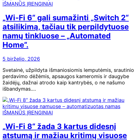
IŠMANŪS ĮRENGINIAI
„Wi-Fi 6“ gali sumažinti „Switch 2“
atsilikimą, tačiau tik perpildytuose
namų tinkluose – „Automated
Home“.
5 birželio, 2026
Svetainė, užpildyta išmaniosiomis lemputėmis, srautinio
perdavimo dėžėmis, apsaugos kameromis ir daugybe
žaidėjų, dažnai atrodo kaip kantrybės, o ne našumo
išbandymas.…
IŠMANŪS ĮRENGINIAI
„Wi-Fi 8“ žada 3 kartus didesnį
atstumą ir mažiau kritimų visuose