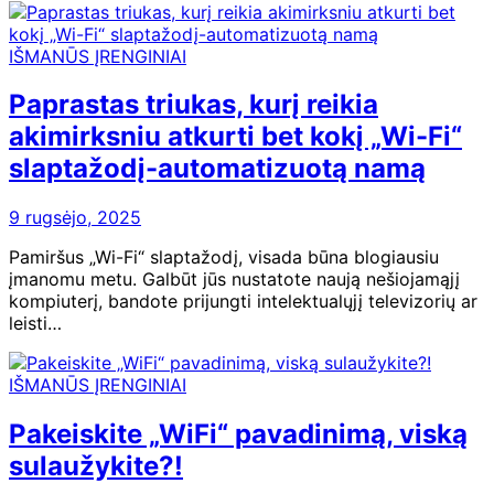
IŠMANŪS ĮRENGINIAI
Paprastas triukas, kurį reikia
akimirksniu atkurti bet kokį „Wi-Fi“
slaptažodį-automatizuotą namą
9 rugsėjo, 2025
Pamiršus „Wi-Fi“ slaptažodį, visada būna blogiausiu
įmanomu metu. Galbūt jūs nustatote naują nešiojamąjį
kompiuterį, bandote prijungti intelektualųjį televizorių ar
leisti…
IŠMANŪS ĮRENGINIAI
Pakeiskite „WiFi“ pavadinimą, viską
sulaužykite?!