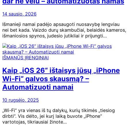
dar ne vėlu – automatizuotas namas
14 sausio, 2026
Išmanieji namai padėjo apsaugoti nuosavybę lengviau
nei bet kada. Vaizdo durų skambučiai, belaidės kameros,
išmaniosios spynos, judesio jutikliai ir prijungti…
IŠMANŪS ĮRENGINIAI
Kaip „iOS 26“ ištaisys jūsų „iPhone
Wi-Fi“ galvos skausmą? –
Automatizuoti namai
10 rugsėjo, 2025
„Wi-Fi“ yra vienas iš tų dalykų, kurių tikimės „tiesiog
dirbti“. Vis dėlto, jei kurį laiką buvote „iPhone“
vartotojas, tikriausiai žinote…