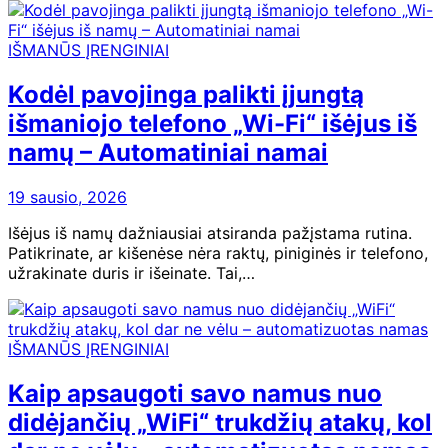
IŠMANŪS ĮRENGINIAI
Kodėl pavojinga palikti įjungtą
išmaniojo telefono „Wi-Fi“ išėjus iš
namų – Automatiniai namai
19 sausio, 2026
Išėjus iš namų dažniausiai atsiranda pažįstama rutina.
Patikrinate, ar kišenėse nėra raktų, piniginės ir telefono,
užrakinate duris ir išeinate. Tai,…
IŠMANŪS ĮRENGINIAI
Kaip apsaugoti savo namus nuo
didėjančių „WiFi“ trukdžių atakų, kol