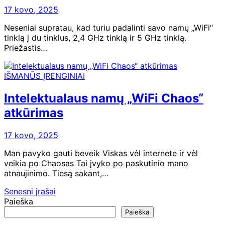
17 kovo, 2025
Neseniai supratau, kad turiu padalinti savo namų „WiFi“
tinklą į du tinklus, 2,4 GHz tinklą ir 5 GHz tinklą.
Priežastis…
IŠMANŪS ĮRENGINIAI
Intelektualaus namų „WiFi Chaos“
atkūrimas
17 kovo, 2025
Man pavyko gauti beveik Viskas vėl internete ir vėl
veikia po Chaosas Tai įvyko po paskutinio mano
atnaujinimo. Tiesą sakant,…
Navigacija
Senesni įrašai
Paieška
tarp
Paieška
įrašų