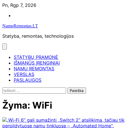
Skip
Pn, Rgp 7, 2026
to
Namų
content
remontas
NamųRemontas.LT
Statyba, remontas, technologijos
STATYBŲ PRAMONĖ
IŠMANŪS ĮRENGINIAI
NAMŲ REMONTAS
VERSLAS
PASLAUGOS
Ieškoti:
Žyma:
WiFi