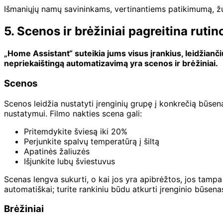
Išmaniųjų namų savininkams, vertinantiems patikimumą, ž
5. Scenos ir brėžiniai pagreitina ruti
„Home Assistant“ suteikia jums visus įrankius, leidžianč
nepriekaištingą automatizavimą yra scenos ir brėžiniai.
Scenos
Scenos leidžia nustatyti įrenginių grupę į konkrečią būse
nustatymui. Filmo nakties scena gali:
Pritemdykite šviesą iki 20%
Perjunkite spalvų temperatūrą į šiltą
Apatinės žaliuzės
Išjunkite lubų šviestuvus
Scenas lengva sukurti, o kai jos yra apibrėžtos, jos tampa
automatiškai; turite rankiniu būdu atkurti įrenginio būsen
Brėžiniai