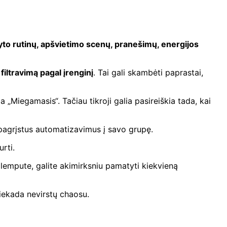
yto rutinų, apšvietimo scenų, pranešimų, energijos
 filtravimą pagal įrenginį
. Tai gali skambėti paprastai,
 „Miegamasis“. Tačiau tikroji galia pasireiškia tada, kai
u pagrįstus automatizavimus į savo grupę.
rti.
ar lempute, galite akimirksniu pamatyti kiekvieną
iekada nevirstų chaosu.