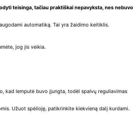
rodyti teisinga, tačiau praktiškai nepavyksta, nes nebuvo
augodami automatiką. Tai yra žaidimo keitiklis.
mėte, jog jis veikia.
no, kad lemputė buvo įjungta, todėl spalvų reguliavimas
is. Užuot spėlioję, patikrinkite kiekvieną dalį kurdami.