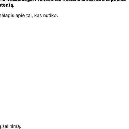
stentą.
lapis apie tai, kas nutiko.
 šalinimą.