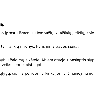
ją.
 ​​įprastų išmaniųjų lempučių iki nišinių jutiklių, apie
; tai įrankių rinkinys, kuris jums padės
sukurti
bių žaidimų aikštele. Abiem atvejais paslaptis slypi
e veiks nepriekaištingai.
sąlygų, šiomis penkiomis funkcijomis išmanieji namų