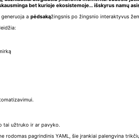
a skausminga bet kurioje ekosistemoje… išskyrus namų asi
s generuoja a
pėdsaką
žingsnis po žingsnio interaktyvus žemė
leidžia:
mirką
tomatizavimui.
 tai užtruko ir ar pavyko.
e rodomas pagrindinis YAML, šie įrankiai palengvina trikčių