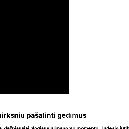
irksniu pašalinti gedimus
oną, dažniausiai blogiausiu įmanomu momentu. Judesio jut