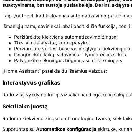
suaktyvinama, bet sustoja pusiaukelėje. Derinti aklą yr
Taip yra todėl, kad kiekvienas automatizavimo paleidima
Išmaniųjų namų savininkai labai pasitiki šia funkcija, nes ji 
Peržiūrėkite kiekvieną automatizavimo žingsnį
Tiksliai nustatykite, kur nepavyko
Peržiūrėkite vertes, būsenas ir sąlygas kiekvieną aki
Išnagrinėkite laiką, vėlavimus ir lygiagrečias sekas
Palyginkite sėkmingus bėgimus su nesėkmingais
„Home Assistant“ pateikia du išsamius vaizdus:
Interaktyvus grafikas
Rodo visą vykdymo kelią, vizualiai naudinga kelių šakų au
Sekti laiko juostą
Rodoma kiekvieno žingsnio chronologine tvarka, kiek laiko
Suporuotas su
Automatikos konfigūracija
skirtuke, kuriam