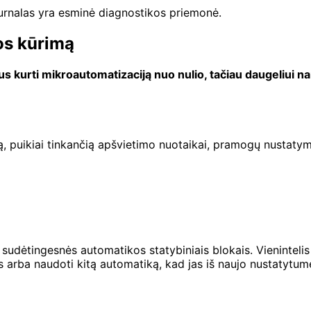
urnalas yra esminė diagnostikos priemonė.
nos kūrimą
ius kurti mikroautomatizaciją nuo nulio, tačiau daugeliui 
ną, puikiai tinkančią apšvietimo nuotaikai, pramogų nustaty
 sudėtingesnės automatikos statybiniais blokais. Vienintelis
as arba naudoti kitą automatiką, kad jas iš naujo nustatytum