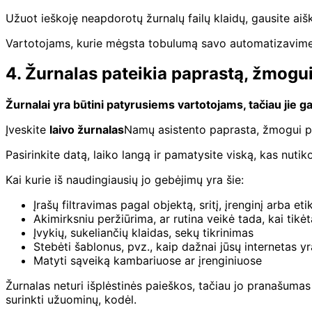
Užuot ieškoję neapdorotų žurnalų failų klaidų, gausite aišk
Vartotojams, kurie mėgsta tobulumą savo automatizavime, t
4. Žurnalas pateikia paprastą, žmogui
Žurnalai yra būtini patyrusiems vartotojams, tačiau jie gal
Įveskite
laivo žurnalas
Namų asistento paprasta, žmogui pa
Pasirinkite datą, laiko langą ir pamatysite viską, kas nuti
Kai kurie iš naudingiausių jo gebėjimų yra šie:
Įrašų filtravimas pagal objektą, sritį, įrenginį arba eti
Akimirksniu peržiūrima, ar rutina veikė tada, kai tikėt
Įvykių, sukeliančių klaidas, sekų tikrinimas
Stebėti šablonus, pvz., kaip dažnai jūsų internetas yr
Matyti sąveiką kambariuose ar įrenginiuose
Žurnalas neturi išplėstinės paieškos, tačiau jo pranašumas yr
surinkti užuominų, kodėl.