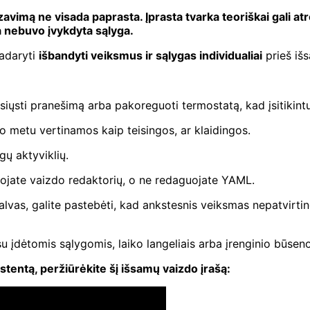
zavimą ne visada paprasta. Įprasta tvarka teoriškai gali at
a nebuvo įvykdyta sąlyga.
padaryti
išbandyti veiksmus ir sąlygas individualiai
prieš išs
 išsiųsti pranešimą arba pakoreguoti termostatą, kad įsitikintu
uo metu vertinamos kaip teisingos, ar klaidingos.
gų aktyviklių.
dojate vaizdo redaktorių, o ne redaguojate YAML.
alvas, galite pastebėti, kad ankstesnis veiksmas nepatvirti
 įdėtomis sąlygomis, laiko langeliais arba įrenginio būsenom
entą, peržiūrėkite šį išsamų vaizdo įrašą: