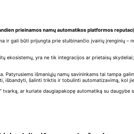
iandien prieinamos namų automatikos platformos reputaci
r gali būti prijungta prie stulbinančio įvairių įrenginių – nuo
itų ekosistemų, yra ne tik integracijos ar prietaisų skydeliai
na. Patyrusiems išmaniųjų namų savininkams tai tampa galimy
išbandyti, šalinti triktis ir tobulinti automatizavimą, kol ji
io“ tvarką, ar kuriate daugiapakopę automatiką su daugybe 