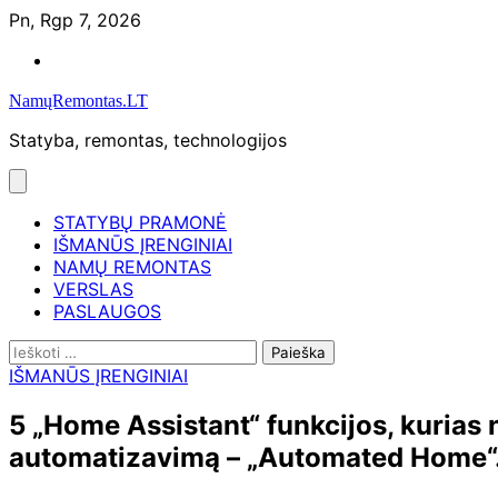
Skip
Pn, Rgp 7, 2026
to
Namų
content
remontas
NamųRemontas.LT
Statyba, remontas, technologijos
STATYBŲ PRAMONĖ
IŠMANŪS ĮRENGINIAI
NAMŲ REMONTAS
VERSLAS
PASLAUGOS
Ieškoti:
IŠMANŪS ĮRENGINIAI
5 „Home Assistant“ funkcijos, kurias
automatizavimą – „Automated Home“