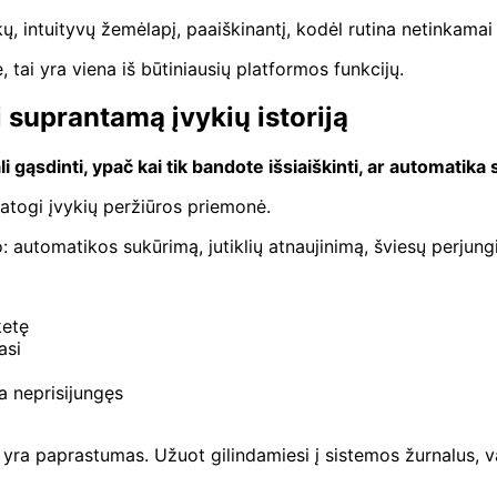
ų, intuityvų žemėlapį, paaiškinantį, kodėl rutina netinkamai 
ai yra viena iš būtiniausių platformos funkcijų.
 suprantamą įvykių istoriją
i gąsdinti, ypač kai tik bandote išsiaiškinti, ar automatika 
togi įvykių peržiūros priemonė.
ko: automatikos sukūrimą, jutiklių atnaujinimą, šviesų perjun
ketę
asi
a neprisijungęs
a paprastumas. Užuot gilindamiesi į sistemos žurnalus, vartoto