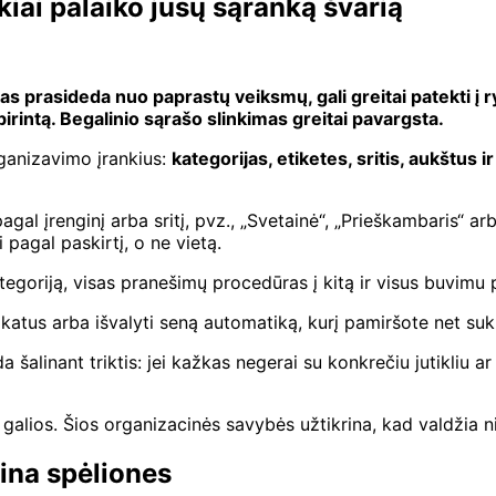
iai palaiko jūsų sąranką švarią
 prasideda nuo paprastų veiksmų, gali greitai patekti į r
birintą. Begalinio sąrašo slinkimas greitai pavargsta.
ganizavimo įrankius:
kategorijas, etiketes, sritis, aukštus ir
 įrenginį arba sritį, pvz., „Svetainė“, „Prieškambaris“ arba
pagal paskirtį, o ne vietą.
kategoriją, visas pranešimų procedūras į kitą ir visus buvim
likatus arba išvalyti seną automatiką, kurį pamiršote net suku
a šalinant triktis: jei kažkas negerai su konkrečiu jutikliu 
galios. Šios organizacinės savybės užtikrina, kad valdžia n
lina spėliones