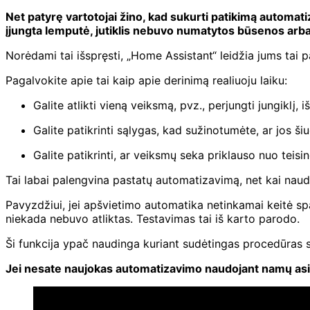
Net patyrę vartotojai žino, kad sukurti patikimą automati
įjungta lemputė, jutiklis nebuvo numatytos būsenos arb
Norėdami tai išspręsti, „Home Assistant“ leidžia jums tai 
Pagalvokite apie tai kaip apie derinimą realiuoju laiku:
Galite atlikti vieną veiksmą, pvz., perjungti jungiklį,
Galite patikrinti sąlygas, kad sužinotumėte, ar jos ši
Galite patikrinti, ar veiksmų seka priklauso nuo teisin
Tai labai palengvina pastatų automatizavimą, net kai nau
Pavyzdžiui, jei apšvietimo automatika netinkamai keitė sp
niekada nebuvo atliktas. Testavimas tai iš karto parodo.
Ši funkcija ypač naudinga kuriant sudėtingas procedūras su
Jei nesate naujokas automatizavimo naudojant namų asist