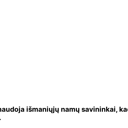
 naudoja išmaniųjų namų savininkai, ka
.