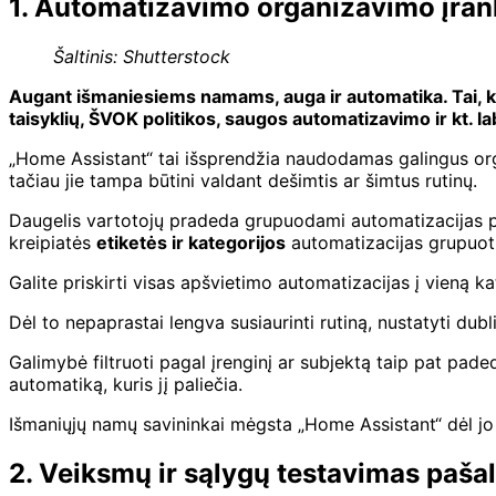
1. Automatizavimo organizavimo įrank
Šaltinis: Shutterstock
Augant išmaniesiems namams, auga ir automatika. Tai, kas
taisyklių, ŠVOK politikos, saugos automatizavimo ir kt. la
„Home Assistant“ tai išsprendžia naudodamas galingus or
tačiau jie tampa būtini valdant dešimtis ar šimtus rutinų.
Daugelis vartotojų pradeda grupuodami automatizacijas pagal
kreipiatės
etiketės ir kategorijos
automatizacijas grupuoti 
Galite priskirti visas apšvietimo automatizacijas į vieną 
Dėl to nepaprastai lengva susiaurinti rutiną, nustatyti dub
Galimybė filtruoti pagal įrenginį ar subjektą taip pat paded
automatiką, kuris jį paliečia.
Išmaniųjų namų savininkai mėgsta „Home Assistant“ dėl jo 
2. Veiksmų ir sąlygų testavimas paša