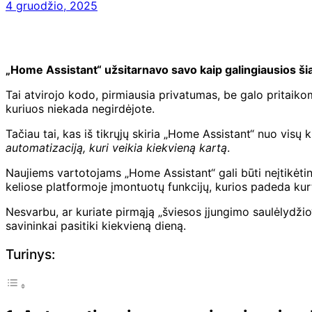
4 gruodžio, 2025
„Home Assistant“ užsitarnavo savo kaip galingiausios š
Tai atvirojo kodo, pirmiausia privatumas, be galo pritaikoma i
kuriuos niekada negirdėjote.
Tačiau tai, kas iš tikrųjų skiria „Home Assistant“ nuo visų k
automatizaciją, kuri veikia kiekvieną kartą
.
Naujiems vartotojams „Home Assistant“ gali būti neįtikėti
keliose platformoje įmontuotų funkcijų, kurios padeda kurti, 
Nesvarbu, ar kuriate pirmąją „šviesos įjungimo saulėlydž
savininkai pasitiki kiekvieną dieną.
Turinys: