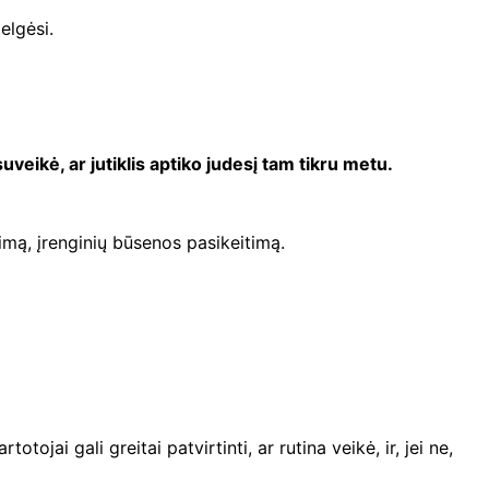
elgėsi.
suveikė, ar jutiklis aptiko judesį tam tikru metu.
gimą, įrenginių būsenos pasikeitimą.
jai gali greitai patvirtinti, ar rutina veikė, ir, jei ne,