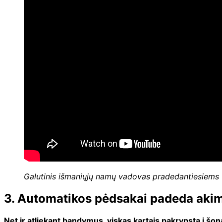
Galutinis išmaniųjų namų vadovas pradedantiesiems
3. Automatikos pėdsakai padeda akim
Net ir atliekant bandymus, viskas kartais pakrypsta į š