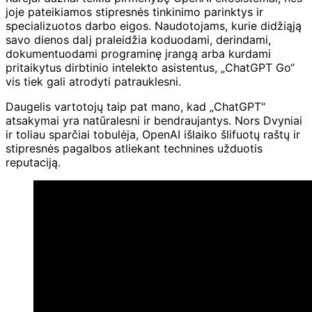
joje pateikiamos stipresnės tinkinimo parinktys ir
specializuotos darbo eigos. Naudotojams, kurie didžiąją
savo dienos dalį praleidžia koduodami, derindami,
dokumentuodami programinę įrangą arba kurdami
pritaikytus dirbtinio intelekto asistentus, „ChatGPT Go“
vis tiek gali atrodyti patrauklesni.
Daugelis vartotojų taip pat mano, kad „ChatGPT“
atsakymai yra natūralesni ir bendraujantys. Nors Dvyniai
ir toliau sparčiai tobulėja, OpenAI išlaiko šlifuotų raštų ir
stipresnės pagalbos atliekant technines užduotis
reputaciją.