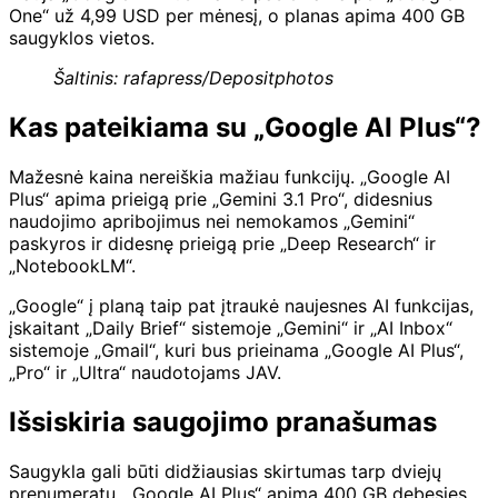
One“ už 4,99 USD per mėnesį, o planas apima 400 GB
saugyklos vietos.
Šaltinis: rafapress/Depositphotos
Kas pateikiama su „Google AI Plus“?
Mažesnė kaina nereiškia mažiau funkcijų. „Google AI
Plus“ apima prieigą prie „Gemini 3.1 Pro“, didesnius
naudojimo apribojimus nei nemokamos „Gemini“
paskyros ir didesnę prieigą prie „Deep Research“ ir
„NotebookLM“.
„Google“ į planą taip pat įtraukė naujesnes AI funkcijas,
įskaitant „Daily Brief“ sistemoje „Gemini“ ir „AI Inbox“
sistemoje „Gmail“, kuri bus prieinama „Google AI Plus“,
„Pro“ ir „Ultra“ naudotojams JAV.
Išsiskiria saugojimo pranašumas
Saugykla gali būti didžiausias skirtumas tarp dviejų
prenumeratų. „Google AI Plus“ apima 400 GB debesies