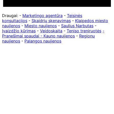
Draugai: -
Marketingo agentūra
-
Teisinės
konsultacijos
-
Skaidrių skenavimas
-
Klaipedos miesto
naujienos
-
Miesto naujienos
-
Saulius Narbutas
-
Įvaizdžio kūrimas
-
Veidoskaita
-
Teniso treniruotės
-
Pranešimai spaudai -
Kauno naujienos
-
Regionų
naujienos
-
Palangos naujienos