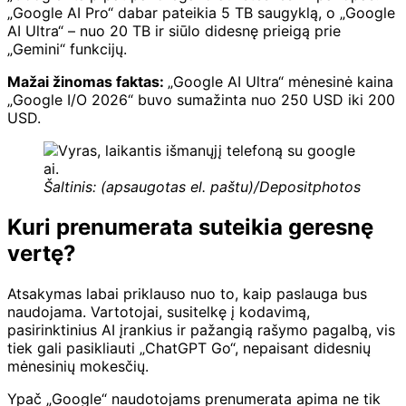
„Google AI Pro“ dabar pateikia 5 TB saugyklą, o „Google
AI Ultra“ – nuo ​​20 TB ir siūlo didesnę prieigą prie
„Gemini“ funkcijų.
Mažai žinomas faktas:
„Google AI Ultra“ mėnesinė kaina
„Google I/O 2026“ buvo sumažinta nuo 250 USD iki 200
USD.
Šaltinis: (apsaugotas el. paštu)/Depositphotos
Kuri prenumerata suteikia geresnę
vertę?
Atsakymas labai priklauso nuo to, kaip paslauga bus
naudojama. Vartotojai, susitelkę į kodavimą,
pasirinktinius AI įrankius ir pažangią rašymo pagalbą, vis
tiek gali pasikliauti „ChatGPT Go“, nepaisant didesnių
mėnesinių mokesčių.
Ypač „Google“ naudotojams prenumerata apima ne tik