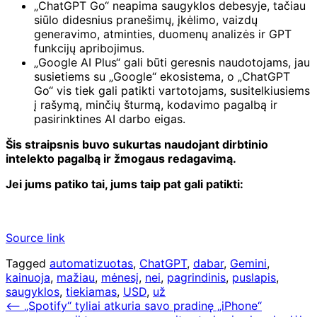
„ChatGPT Go“ neapima saugyklos debesyje, tačiau
siūlo didesnius pranešimų, įkėlimo, vaizdų
generavimo, atminties, duomenų analizės ir GPT
funkcijų apribojimus.
„Google AI Plus“ gali būti geresnis naudotojams, jau
susietiems su „Google“ ekosistema, o „ChatGPT
Go“ vis tiek gali patikti vartotojams, susitelkiusiems
į rašymą, minčių šturmą, kodavimo pagalbą ir
pasirinktines AI darbo eigas.
Šis straipsnis buvo sukurtas naudojant dirbtinio
intelekto pagalbą ir žmogaus redagavimą.
Jei jums patiko tai, jums taip pat gali patikti:
Source link
Tagged
automatizuotas
,
ChatGPT
,
dabar
,
Gemini
,
kainuoja
,
mažiau
,
mėnesį
,
nei
,
pagrindinis
,
puslapis
,
saugyklos
,
tiekiamas
,
USD
,
už
Navigacija
⟵
„Spotify“ tyliai atkuria savo pradinę „iPhone“