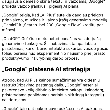
daugiausia dėmesio skiria tekstui ir vaizdams, „Google“
prideda vaizdo įrankius į pigesnį AI planą.
„Google“ teigia, kad „AI Plus“ suteikia daugiau prieigos
prie vaizdo, muzikos ir vaizdo įrašų generavimo modelių
„Gemini“ ir „Search“ bei 200 „Google Flow“ kreditų per
mėnesį.
„ChatGPT Go“ šiuo metu neturi panašios vaizdo įrašų
generavimo funkcijos. Šis nebuvimas tampa labiau
pastebimas, kai dirbtinio intelekto sukurtas vaizdo įrašas
toliau pereina nuo eksperimentinio naujumo prie įprasto
produktyvumo ir kūrybinių darbo procesų.
„Google“ platesnė AI strategija
Atrodo, kad AI Plus kainos sumažinimas yra didesnių
restruktūrizavimo pastangų dalis. „Google“ neseniai
pakoregavo kelių dirbtinio intelekto pakopų kainodarą,
pristatydama papildomas parinktis skirtingų kategorijų
naudotojams.
„Google“ taip pat pakoregavo aukštesnes AI pakopas.