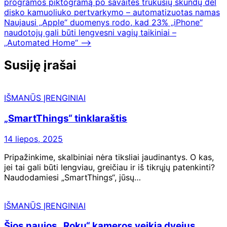
programos piktogramą po savaites trukusių skundų dėl
tarp
disko kamuoliuko pertvarkymo – automatizuotas namas
įrašų
Naujausi „Apple“ duomenys rodo, kad 23% „iPhone“
naudotojų gali būti lengvesni vagių taikiniai –
„Automated Home“
⟶
Susiję įrašai
IŠMANŪS ĮRENGINIAI
„SmartThings“ tinklaraštis
14 liepos, 2025
Pripažinkime, skalbiniai nėra tiksliai jaudinantys. O kas,
jei tai gali būti lengviau, greičiau ir iš tikrųjų patenkinti?
Naudodamiesi „SmartThings“, jūsų…
IŠMANŪS ĮRENGINIAI
Šios naujos „Roku“ kameros veikia dvejus