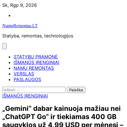
Skip
Sk, Rgp 9, 2026
to
Namų
content
remontas
NamųRemontas.LT
Statyba, remontas, technologijos
STATYBŲ PRAMONĖ
IŠMANŪS ĮRENGINIAI
NAMŲ REMONTAS
VERSLAS
PASLAUGOS
Ieškoti:
IŠMANŪS ĮRENGINIAI
„Gemini“ dabar kainuoja mažiau nei
„ChatGPT Go“ ir tiekiamas 400 GB
saugyklos už 4,99 USD per mėnesį –