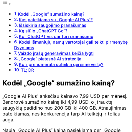
Kodėl „Google“ sumažino kainą?
Kas pateikiama su „Google AI Plus“?
Išsiskiria saugojimo pranašumas
Ką siūlo „ChatGPT Go“?
Kur ChatGPT vis dar turi pranašumų
Kodėl išmaniųjų namų vartotojai gali teikti pirmenybę
Dvyniams
Vaizdo įrašų generavimas keičia lygtį
„Google“ platesnė AI strategija
Kuri prenumerata suteikia geresnę vertę?
TL; DR
Kodėl „Google“ sumažino kainą?
„Google AI Plus“ anksčiau kainavo 7,99 USD per mėnesį.
Bendrovė sumažino kainą iki 4,99 USD, o įtrauktą
saugyklą padidino nuo 200 GB iki 400 GB. Atnaujinimas
pateikiamas, nes konkurencija tarp AI teikėjų ir toliau
auga.
Nauja „Google AI Plus“ kaina pasiekiama per „Google