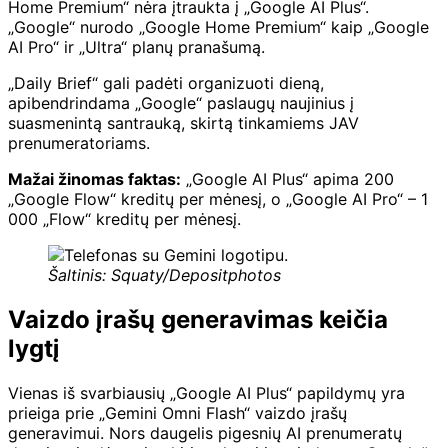
Home Premium“ nėra įtraukta į „Google AI Plus“.
„Google“ nurodo „Google Home Premium“ kaip „Google
AI Pro“ ir „Ultra“ planų pranašumą.
„Daily Brief“ gali padėti organizuoti dieną,
apibendrindama „Google“ paslaugų naujinius į
suasmenintą santrauką, skirtą tinkamiems JAV
prenumeratoriams.
Mažai žinomas faktas:
„Google AI Plus“ apima 200
„Google Flow“ kreditų per mėnesį, o „Google AI Pro“ – 1
000 „Flow“ kreditų per mėnesį.
Šaltinis: Squaty/Depositphotos
Vaizdo įrašų generavimas keičia
lygtį
Vienas iš svarbiausių „Google AI Plus“ papildymų yra
prieiga prie „Gemini Omni Flash“ vaizdo įrašų
generavimui. Nors daugelis pigesnių AI prenumeratų