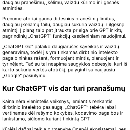
daugiau pranešimų, įkėlimų, vaizdų kūrimo ir ilgesnės
atminties.
Prenumeratoriai gauna didesnius pranešimų limitus,
daugiau įkeliamų failų, daugiau sukuria vaizdų ir ilgesnę
atmintį. Į planą taip pat įtraukta prieiga prie GPT ir kitų
pagrindinių „ChatGPT“ funkcijų kasdieniniam naudojimui.
„ChatGPT Go“ palaiko daugiarūšes sąveikas ir vaizdų
generavimą, todėl jis yra tinkamas dirbtinio intelekto
pagalbininkas rašant, formuojant mintis, planuojant ir
tyrinėjant. Tačiau tai neapima saugyklos debesyje, kuri iš
karto sukuria vertės atotrūkį, palyginti su naujausiu
„Google“ pasiūlymu.
Kur ChatGPT vis dar turi pranašumų
Kaina nėra vienintelis veiksnys, lemiantis renkantis
dirbtinio intelekto paslaugą. „ChatGPT“ tebėra labai
vertinamas dėl rašymo kokybės, kodavimo pagalbos ir
lankstumo, siūlomo kuriant tinkintą GPT.
Kūrėjai dažnai teikia pirmenybę OpenAI ekosistemai, nes