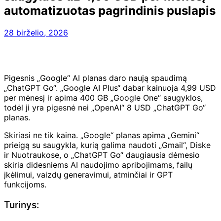
automatizuotas pagrindinis puslapis
28 birželio, 2026
Pigesnis „Google“ AI planas daro naują spaudimą
„ChatGPT Go“. „Google AI Plus“ dabar kainuoja 4,99 USD
per mėnesį ir apima 400 GB „Google One“ saugyklos,
todėl ji yra pigesnė nei „OpenAI“ 8 USD „ChatGPT Go“
planas.
Skiriasi ne tik kaina. „Google“ planas apima „Gemini“
prieigą su saugykla, kurią galima naudoti „Gmail“, Diske
ir Nuotraukose, o „ChatGPT Go“ daugiausia dėmesio
skiria didesniems AI naudojimo apribojimams, failų
įkėlimui, vaizdų generavimui, atminčiai ir GPT
funkcijoms.
Turinys: