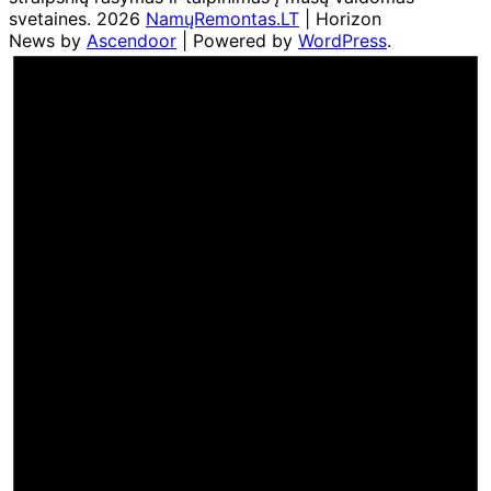
svetaines. 2026
NamųRemontas.LT
| Horizon
News by
Ascendoor
| Powered by
WordPress
.