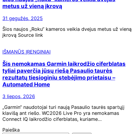
metus už vieną įkrovą
31 gegužės, 2025
Šios naujos „Roku“ kameros veikia dvejus metus už vieną
įkrovą Source link
IŠMANŪS ĮRENGINIAI
Šis nemokamas Garmin laikrodžio ciferblatas
tyliai paverčia jūsų riešą Pasaulio taurės
rezultatų tiesioginiu stebėjimo prietaisu –
Automated Home
3 liepos, 2026
„Garmin“ naudotojai turi naują Pasaulio taurės spartųjį
klavišą ant riešo. WC2026 Live Pro yra nemokamas
Connect IQ laikrodžio ciferblatas, kuriame…
Paieška