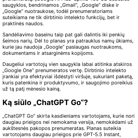
saugyklos, bendrinamos „Gmail“, „Google“ diske ir
„Google“ nuotraukose, todėl prenumeratoriams
suteikiama ne tik dirbtinio intelekto funkcijų, bet ir
praktinės naudos.
Sandėliavimo baseinu taip pat gali dalintis iki penkių
šeimos narių. Dėl to planas yra patrauklus namų ūkiams,
kurie jau naudoja „Google“ paslaugas nuotraukoms,
dokumentams ir atsarginėms kopijoms.
Daugeliui vartotojų vien saugykla labai atitinka atskiros
„Google One“ prenumeratos vertę. Dirbtinio intelekto
įrankiai yra efektyviai išdėstyti viršuje, sukuriant paketą,
kuris patenkina ir produktyvumo, ir saugojimo poreikius
už tą patį mėnesio kainą.
Ką siūlo „ChatGPT Go“?
„ChatGPT Go“ skirta kasdieniams vartotojams, kurie nori
daugiau prieigos nei nemokama versija, nemokėdami už
aukštesnės pakopos prenumeratas. Planas suteikia
vartotojams daugiau prieigos prie GPT-5.5 Instant,