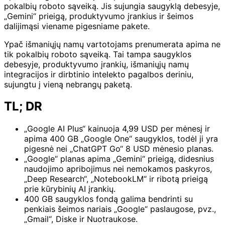
pokalbių roboto sąveiką. Jis sujungia saugyklą debesyje,
„Gemini“ prieigą, produktyvumo įrankius ir šeimos
dalijimąsi viename pigesniame pakete.
Ypač išmaniųjų namų vartotojams prenumerata apima ne
tik pokalbių roboto sąveiką. Tai tampa saugyklos
debesyje, produktyvumo įrankių, išmaniųjų namų
integracijos ir dirbtinio intelekto pagalbos deriniu,
sujungtu į vieną nebrangų paketą.
TL; DR
„Google AI Plus“ kainuoja 4,99 USD per mėnesį ir
apima 400 GB „Google One“ saugyklos, todėl ji yra
pigesnė nei „ChatGPT Go“ 8 USD mėnesio planas.
„Google“ planas apima „Gemini“ prieigą, didesnius
naudojimo apribojimus nei nemokamos paskyros,
„Deep Research“, „NotebookLM“ ir ribotą prieigą
prie kūrybinių AI įrankių.
400 GB saugyklos fondą galima bendrinti su
penkiais šeimos nariais „Google“ paslaugose, pvz.,
„Gmail“, Diske ir Nuotraukose.