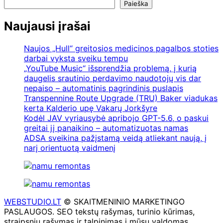
Paieška
Naujausi įrašai
Naujos „Hull“ greitosios medicinos pagalbos stoties
darbai vyksta sveiku tempu
„YouTube Music“ išsprendžia problemą, į kurią
daugelis srautinio perdavimo naudotojų vis dar
nepaiso – automatinis pagrindinis puslapis
Transpennine Route Upgrade (TRU) Baker viadukas
kerta Kalderio upę Vakarų Jorkšyre
Kodėl JAV vyriausybė apribojo GPT-5.6, o paskui
greitai jį panaikino – automatizuotas namas
ADSA sveikina pažįstamą veidą atliekant naują, į
narį orientuotą vaidmenį
WEBSTUDIO.LT
© SKAITMENINIO MARKETINGO
PASLAUGOS. SEO tekstų rašymas, turinio kūrimas,
straipsnių rašymas ir talpinimas į mūsų valdomas