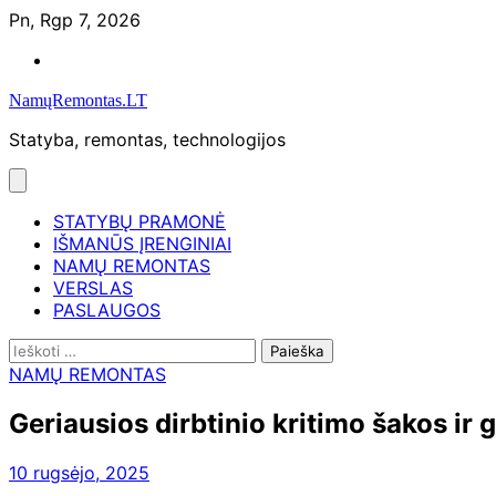
Skip
Pn, Rgp 7, 2026
to
Namų
content
remontas
NamųRemontas.LT
Statyba, remontas, technologijos
STATYBŲ PRAMONĖ
IŠMANŪS ĮRENGINIAI
NAMŲ REMONTAS
VERSLAS
PASLAUGOS
Ieškoti:
NAMŲ REMONTAS
Geriausios dirbtinio kritimo šakos ir 
10 rugsėjo, 2025