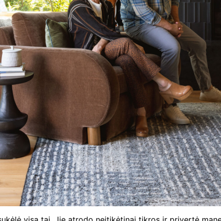
sukėlė visa tai. Jie atrodo neįtikėtinai tikros ir privertė m