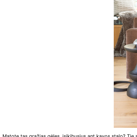
Matote tas gražias gėles, įsikibusius ant kavos stalo? Tie 