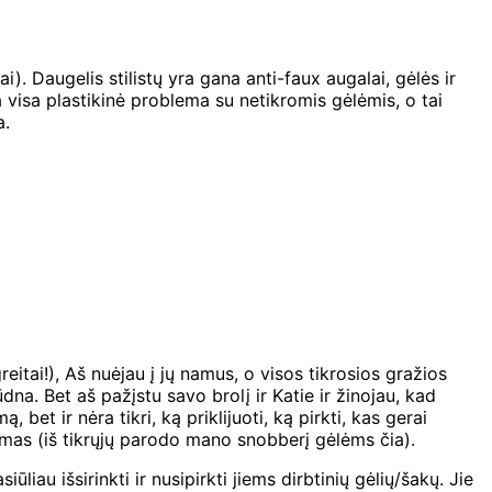
. Daugelis stilistų yra gana anti-faux augalai, gėlės ir
ra visa plastikinė problema su netikromis gėlėmis, o tai
a.
itai!), Aš nuėjau į jų namus, o visos tikrosios gražios
a. Bet aš pažįstu savo brolį ir Katie ir žinojau, kad
bet ir nėra tikri, ką priklijuoti, ką pirkti, kas gerai
stymas (iš tikrųjų parodo mano snobberį gėlėms čia).
iau išsirinkti ir nusipirkti jiems dirbtinių gėlių/šakų. Jie