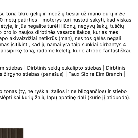
 tona tikrų gėlių ir medžių tiesiai už mano durų ir
Be
0 metų patirties – moterys turi nustoti sakyti, kad viskas
yje, ir jūs negalite turėti liūdnų, negyvų šakų, tuščių
no brolio naujos dirbtinės vasaros šakos, kurias mes
tapo akivaizdžiai netikrūs (man), nes tos gėlės negali
as įsitikinti, kad jų namai yra taip sunkiai dirbantys 4
, apsipirkę toną, radome keletą, kurie atrodo fantastiškai.
 stiebas | Dirbtinis sėklų eukalipto stiebas | Dirbtinis
 žirgyno stiebas (panašus) | Faux Sibire Elm Branch |
tonas (ty, ne ryškiai žalios ir ne blizgančios) ir stiebo
lėpti kai kurių žalių lapų apatinę dalį (kurie jį atiduoda).