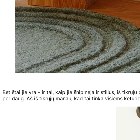
Bet štai jie yra – ir tai, kaip jie šnipinėja ir stilius, iš tik
per daug. Aš iš tikrųjų manau, kad tai tinka visiems keturie