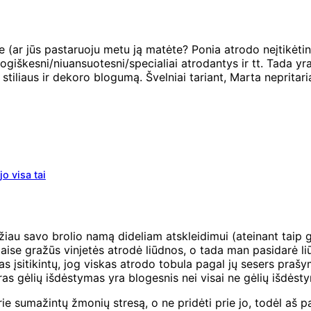
ar jūs pastaruoju metu ją matėte? Ponia atrodo neįtikėtinai)
ologiškesni/niuansuotesni/specialiai atrodantys ir tt. Tada y
stiliaus ir dekoro blogumą. Švelniai tariant, Marta nepritari
o visa tai
au savo brolio namą dideliam atskleidimui (ateinant taip gre
e gražūs vinjetės atrodė liūdnos, o tada man pasidarė liūdn
įsitikintų, jog viskas atrodo tobula pagal jų sesers prašymą, 
tikras gėlių išdėstymas yra blogesnis nei visai ne gėlių išdė
sumažintų žmonių stresą, o ne pridėti prie jo, todėl aš pasiūl