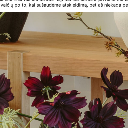
aičių po to, kai sušaudėme atskleidimą, bet aš niekada per