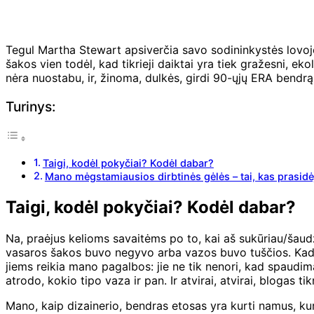
Tegul Martha Stewart apsiverčia savo sodininkystės lovoje (
šakos vien todėl, kad tikrieji daiktai yra tiek gražesni, ek
nėra nuostabu, ir, žinoma, dulkės, girdi 90-ųjų ERA bendrą 
Turinys:
Taigi, kodėl pokyčiai? Kodėl dabar?
Mano mėgstamiausios dirbtinės gėlės – tai, kas prasidėj
Taigi, kodėl pokyčiai? Kodėl dabar?
Na, praėjus kelioms savaitėms po to, kai aš sukūriau/šaudži
vasaros šakos buvo negyvo arba vazos buvo tuščios. Kadais
jiems reikia mano pagalbos: jie ne tik nenori, kad spaudimas 
atrodo, kokio tipo vaza ir pan. Ir atvirai, atvirai, blogas 
Mano, kaip dizainerio, bendras etosas yra kurti namus, kurie 