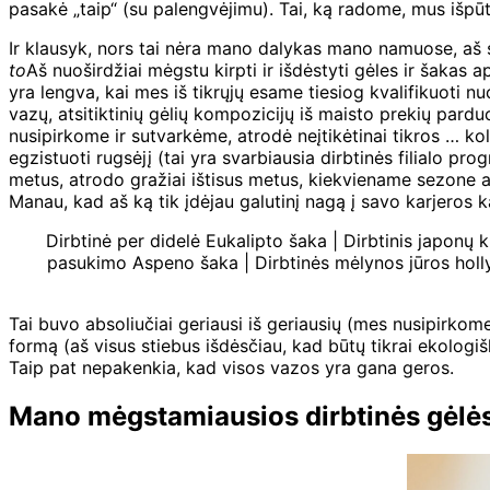
pasakė „taip“ (su palengvėjimu). Tai, ką radome, mus išpūt
Ir klausyk, nors tai nėra mano dalykas mano namuose, aš su
to
Aš nuoširdžiai mėgstu kirpti ir išdėstyti gėles ir šakas
yra lengva, kai mes iš tikrųjų esame tiesiog kvalifikuoti n
vazų, atsitiktinių gėlių kompozicijų iš maisto prekių pard
nusipirkome ir sutvarkėme, atrodė neįtikėtinai tikros … kol 
egzistuoti rugsėjį (tai yra svarbiausia dirbtinės filialo pr
metus, atrodo gražiai ištisus metus, kiekviename sezone aš 
Manau, kad aš ką tik įdėjau galutinį nagą į savo karjeros 
Dirbtinė per didelė Eukalipto šaka | Dirbtinis japonų k
pasukimo Aspeno šaka | Dirbtinės mėlynos jūros holly
Tai buvo absoliučiai geriausi iš geriausių (mes nusipirkome 
formą (aš visus stiebus išdėsčiau, kad būtų tikrai ekologiški
Taip pat nepakenkia, kad visos vazos yra gana geros.
Mano mėgstamiausios dirbtinės gėlės –