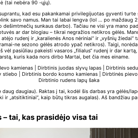
ė (tai nebėra 90 -ųjų).
prantu, kad esu pakankamai privilegijuotas gyventi turte su
 aplink savo namus. Man tai labai lengva (lol … po maždaug 2
uo dešimtmečių sunkaus darbo). Tačiau ne visi yra mano padėt
uotuvės ar dar blogiau – tikrai negražios netikros gėlės. Ma
atėjo rudenį ir „karalienės Anos nėriniai“ ir „vyšnių žiedai“ 
ogramai-ne sezono gėlės atrodo ypač netikros). Taigi, norėdam
vėl pasiūliau pakeisti vasaros „filialus“ rudenį ir dar kartą
karstą, kuris kada nors dirbo Martai, bet čia mes einame.
levo kamienas | Dirbtinis juodas slyvų lapas | Dirbtinis sedum
 stiebo | Dirbtinis bordo kosmo kamienas | Dirbtinės pievos
Dirbtinio rudens lapų šaka
daug daugiau). Raktas į tai, kodėl šis darbas yra gėlės/lapo 
 ir „atsitiktiniai“, kaip būtų tikras augalas). Aš bandžiau pas
 tai, kas prasidėjo visa tai