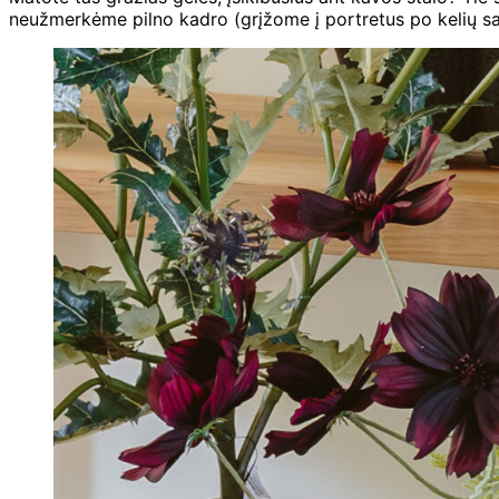
neužmerkėme pilno kadro (grįžome į portretus po kelių sav