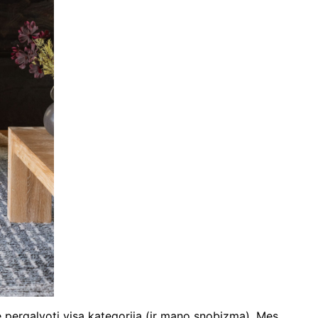
ane pergalvoti visą kategoriją (ir mano snobizmą). Mes