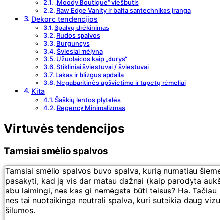
„Moody Boutique“ viešbutis
Raw Edge Vanity ir balta santechnikos įranga
Dekoro tendencijos
Spalvų drėkinimas
Rudos spalvos
Burgundys
Šviesiai mėlyna
Užuolaidos kaip „durys“
Stikliniai šviestuvai / šviestuvai
Lakas ir blizgus apdaila
Negabaritinės apšvietimo ir tapetų rėmeliai
Kita
Šaškių lentos plytelės
Regency Minimalizmas
Virtuvės tendencijos
Tamsiai smėlio spalvos
Tamsiai smėlio spalvos buvo spalva, kurią numatiau šiemet,
pasakyti, kad ją vis dar matau dažnai (kaip parodyta aukš
abu laimingi, nes kas gi nemėgsta būti teisus? Ha. Tačiau
nes tai nuotaikinga neutrali spalva, kuri suteikia daug vizua
šilumos.