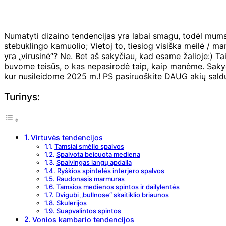
Numatyti dizaino tendencijas yra labai smagu, todėl mums t
stebuklingo kamuolio; Vietoj to, tiesiog visiška meilė / ma
yra „virusinė“? Ne. Bet aš sakyčiau, kad esame žalioje:) T
buvome teisūs, o kas nepasirodė taip, kaip manėme. Sakyč
kur nusileidome 2025 m.! PS pasiruoškite DAUG akių sal
Turinys:
Virtuvės tendencijos
Tamsiai smėlio spalvos
Spalvota beicuota mediena
Spalvingas langų apdaila
Ryškios spintelės interjero spalvos
Raudonasis marmuras
Tamsios medienos spintos ir dailylentės
Dvigubi „bullnose“ skaitiklio briaunos
Skulerijos
Suapvalintos spintos
Vonios kambario tendencijos