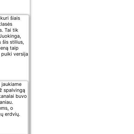
kuri šiais
klasės
. Tai tik
 Juokinga,
is stilius,
ieną taip
 puiki versija
i jaukiame
ž spalvingą
kanalai buvo
aniau.
ėms, o
gų erdvių.