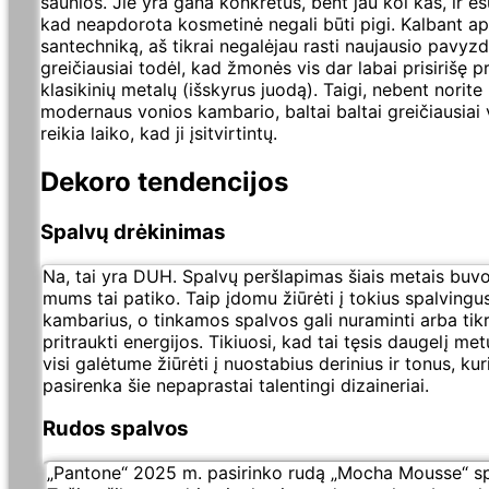
šaunios. Jie yra gana konkretūs, bent jau kol kas, ir es
kad neapdorota kosmetinė negali būti pigi. Kalbant ap
santechniką, aš tikrai negalėjau rasti naujausio pavyzdž
greičiausiai todėl, kad žmonės vis dar labai prisirišę pr
klasikinių metalų (išskyrus juodą). Taigi, nebent norite 
modernaus vonios kambario, baltai baltai greičiausiai v
reikia laiko, kad ji įsitvirtintų.
Dekoro tendencijos
Spalvų drėkinimas
Na, tai yra DUH. Spalvų peršlapimas šiais metais buvo 
mums tai patiko. Taip įdomu žiūrėti į tokius spalvingu
kambarius, o tinkamos spalvos gali nuraminti arba tikr
pritraukti energijos. Tikiuosi, kad tai tęsis daugelį met
visi galėtume žiūrėti į nuostabius derinius ir tonus, ku
pasirenka šie nepaprastai talentingi dizaineriai.
Rudos spalvos
„Pantone“ 2025 m. pasirinko rudą „Mocha Mousse“ sp