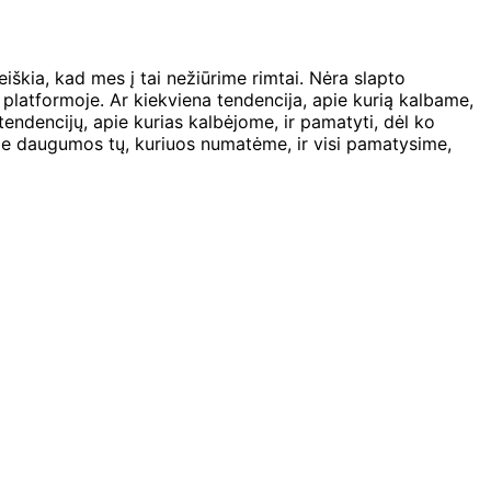
iškia, kad mes į tai nežiūrime rimtai. Nėra slapto
e platformoje. Ar kiekviena tendencija, apie kurią kalbame,
endencijų, apie kurias kalbėjome, ir pamatyti, dėl ko
rie daugumos tų, kuriuos numatėme, ir visi pamatysime,