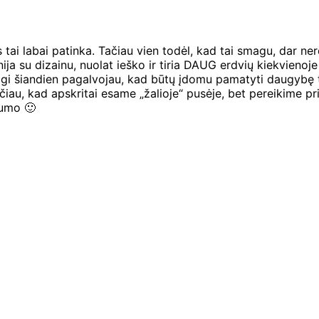
ai labai patinka. Tačiau vien todėl, kad tai smagu, dar nere
nija su dizainu, nuolat ieško ir tiria DAUG erdvių kiekvienoj
aigi šiandien pagalvojau, kad būtų įdomu pamatyti daugybę t
iau, kad apskritai esame „žalioje“ pusėje, bet pereikime p
dumo 🙂