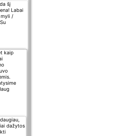
da šį
mena! Labai
 myli /
 Su
et kaip
ai
no
buvo
ėmis.
atysime
 daug
 daugiau,
iai dažytos
kti