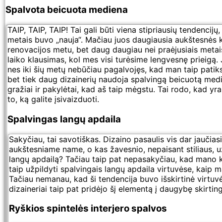
Spalvota beicuota mediena
TAIP, TAIP, TAIP! Tai gali būti viena stipriausių tendencijų, 
metais buvo „nauja“. Mačiau juos daugiausia aukštesnės 
renovacijos metu, bet daug daugiau nei praėjusiais metais
laiko klausimas, kol mes visi turėsime lengvesnę prieigą.
nes iki šių metų nebūčiau pagalvojęs, kad man taip patiks š
bet tiek daug dizainerių naudoja spalvingą beicuotą med
gražiai ir pakylėtai, kad aš taip mėgstu. Tai rodo, kad yra
to, ką galite įsivaizduoti.
Spalvingas langų apdaila
Sakyčiau, tai savotiškas. Dizaino pasaulis vis dar jaučias
aukštesniame name, o kas žavesnio, nepaisant stiliaus, u
langų apdailą? Tačiau taip pat nepasakyčiau, kad mano 
taip užpildyti spalvingais langų apdaila virtuvėse, kaip m
Tačiau nemanau, kad ši tendencija buvo išskirtinė virtuv
dizaineriai taip pat pridėjo šį elementą į daugybę skirtin
Ryškios spintelės interjero spalvos