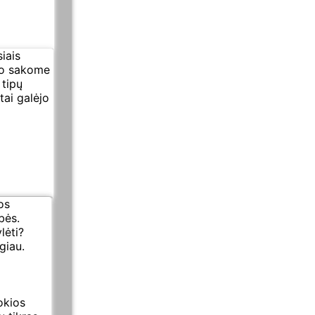
iais
 to sakome
 tipų
tai galėjo
os
bės.
lėti?
giau.
okios