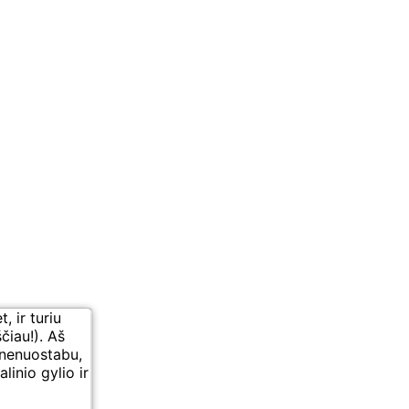
 ir turiu
čiau!). Aš
 nenuostabu,
linio gylio ir