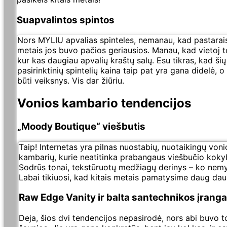
Suapvalintos spintos
Nors MYLIU apvalias spinteles, nemanau, kad pastarais
metais jos buvo pačios geriausios. Manau, kad vietoj
kur kas daugiau apvalių kraštų salų. Esu tikras, kad šių
pasirinktinių spintelių kaina taip pat yra gana didelė, o 
būti veiksnys. Vis dar žiūriu.
Vonios kambario tendencijos
„Moody Boutique“ viešbutis
Taip! Internetas yra pilnas nuostabių, nuotaikingų voni
kambarių, kurie neatitinka prabangaus viešbučio koky
Sodrūs tonai, tekstūruotų medžiagų derinys – ko nemy
Labai tikiuosi, kad kitais metais pamatysime daug dau
Raw Edge Vanity ir balta santechnikos įranga
Deja, šios dvi tendencijos nepasirodė, nors abi buvo t