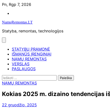
Skip
Pn, Rgp 7, 2026
to
Namų
content
remontas
NamųRemontas.LT
Statyba, remontas, technologijos
STATYBŲ PRAMONĖ
IŠMANŪS ĮRENGINIAI
NAMŲ REMONTAS
VERSLAS
PASLAUGOS
Ieškoti:
NAMŲ REMONTAS
Kokias 2025 m. dizaino tendencijas i
22 gruodžio, 2025