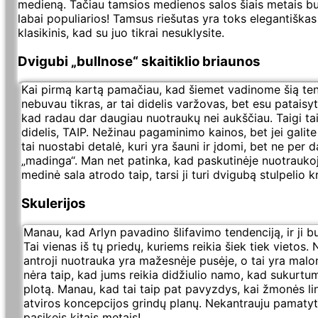
medieną. Tačiau tamsios medienos salos šiais metais bu
labai populiarios! Tamsus riešutas yra toks elegantiškas 
klasikinis, kad su juo tikrai nesuklysite.
Dvigubi „bullnose“ skaitiklio briaunos
Kai pirmą kartą pamačiau, kad šiemet vadinome šią ten
nebuvau tikras, ar tai didelis varžovas, bet esu pataisy
kad radau dar daugiau nuotraukų nei aukščiau. Taigi tai 
didelis, TAIP. Nežinau pagaminimo kainos, bet jei galite 
tai nuostabi detalė, kuri yra šauni ir įdomi, bet ne per 
„madinga“. Man net patinka, kad paskutinėje nuotraukoj
medinė sala atrodo taip, tarsi ji turi dvigubą stulpelio k
Skulerijos
Manau, kad Arlyn pavadino šlifavimo tendenciją, ir ji bu
Tai vienas iš tų priedų, kuriems reikia šiek tiek vietos. 
antroji nuotrauka yra mažesnėje pusėje, o tai yra malo
nėra taip, kad jums reikia didžiulio namo, kad sukurtu
plotą. Manau, kad tai taip pat pavyzdys, kai žmonės li
atviros koncepcijos grindų planų. Nekantrauju pamatyti
pasikeis kitais metais!