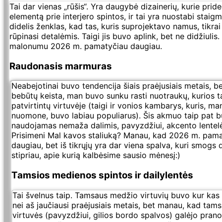
Tai dar vienas „rūšis“. Yra daugybė dizainerių, kurie pride
elementą prie interjero spintos, ir tai yra nuostabi staig
didelis ženklas, kad tas, kuris suprojektavo namus, tikrai
rūpinasi detalėmis. Taigi jis buvo aplink, bet ne didžiulis.
malonumu 2026 m. pamatyčiau daugiau.
Raudonasis marmuras
Neabejotinai buvo tendencija šiais praėjusiais metais, b
bebūtų keista, man buvo sunku rasti nuotraukų, kurios t
patvirtintų virtuvėje (taigi ir vonios kambarys, kuris, ma
nuomone, buvo labiau populiarus). Šis akmuo taip pat 
naudojamas nemaža dalimis, pavyzdžiui, akcento lentel
Prisimeni Mal kavos staliuką? Manau, kad 2026 m. pam
daugiau, bet iš tikrųjų yra dar viena spalva, kuri smogs
stipriau, apie kurią kalbėsime sausio mėnesį:)
Tamsios medienos spintos ir dailylentės
Tai švelnus taip. Tamsaus medžio virtuvių buvo kur kas
nei aš jaučiausi praėjusiais metais, bet manau, kad tams
virtuvės (pavyzdžiui, gilios bordo spalvos) galėjo prano