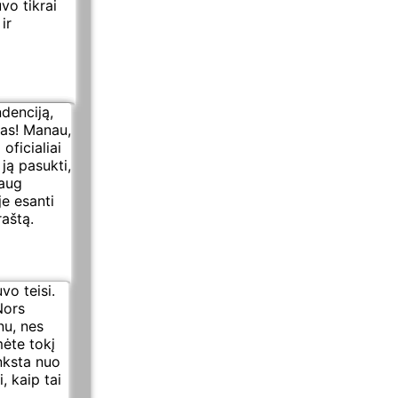
vo tikrai
ir
denciją,
tas! Manau,
oficialiai
ją pasukti,
daug
e esanti
raštą.
vo teisi.
Nors
nu, nes
mėte tokį
nksta nuo
, kaip tai