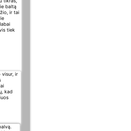
u tikras,
ie baltą
io, ir tai
ie
labai
is tiek
visur, ir
s
ai
ų, kad
riuos
alvą.