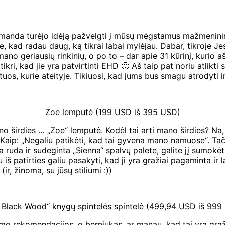
manda turėjo idėją pažvelgti į mūsų mėgstamus mažmeninin
ime, kad radau daug, ką tikrai labai mylėjau. Dabar, tikroje
1 mano geriausių rinkinių, o po to – dar apie 31 kūrinį, kurio
i tikri, kad jie yra patvirtinti EHD 🙂 Aš taip pat noriu atlikt
uos, kurie ateityje. Tikiuosi, kad jums bus smagu atrodyti ir 
Zoe lemputė (199 USD iš
395 USD
)
o širdies … „Zoe“ lemputė. Kodėl tai arti mano širdies? Na, aš 
. Kaip: „Negaliu patikėti, kad tai gyvena mano namuose“. Tač
ia ruda ir sudeginta „Sienna“ spalvų palete, galite jį sumok
š patirties galiu pasakyti, kad ji yra gražiai pagaminta ir 
ir, žinoma, su jūsų stiliumi :))
e Black Wood“ knygų spintelės spintelė (499,94 USD iš
999
 rekomendacijos, o berniukas, ar manau, kad tai yra gražus k