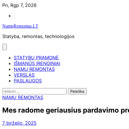
Skip
Pn, Rgp 7, 2026
to
Namų
content
remontas
NamųRemontas.LT
Statyba, remontas, technologijos
STATYBŲ PRAMONĖ
IŠMANŪS ĮRENGINIAI
NAMŲ REMONTAS
VERSLAS
PASLAUGOS
Ieškoti:
NAMŲ REMONTAS
Mes radome geriausius pardavimo pr
7 birželio, 2025