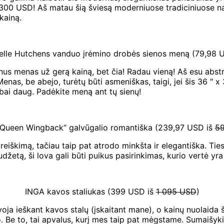
s 300 USD! Aš matau šią šviesą moderniuose tradiciniuose 
kainą.
ielle Hutchens vanduo įrėmino drobės sienos meną (79,98 
aunus menas už gerą kainą, bet čia! Radau vieną! Aš esu abstr
nas, be abejo, turėtų būti asmeniškas, taigi, jei šis 36 ″ x 3
ai daug. Padėkite meną ant tų sienų!
e Queen Wingback“ galvūgalio romantiška (239,97 USD iš
5
pareiškimą, tačiau taip pat atrodo minkšta ir elegantiška. Ti
 biudžetą, ši lova gali būti puikus pasirinkimas, kurio vertė 
INGA kavos staliukas (399 USD iš
1 095 USD
)
ja ieškant kavos stalų (įskaitant mane), o kainų nuolaida š
o. Be to, tai apvalus, kurį mes taip pat mėgstame. Sumaišyki