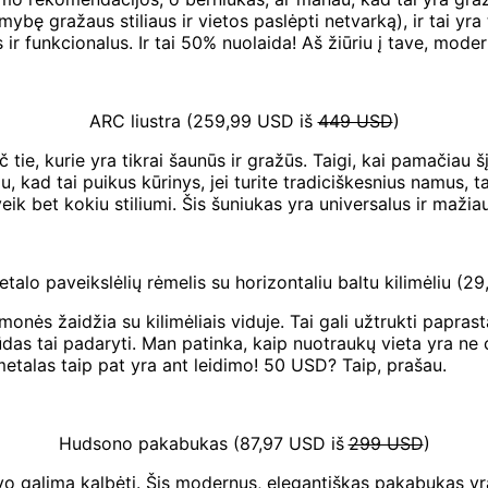
ybę gražaus stiliaus ir vietos paslėpti netvarką), ir tai yra
 funkcionalus. Ir tai 50% nuolaida! Aš žiūriu į tave, modernū
ARC liustra (259,99 USD iš
449 USD
)
č tie, kurie yra tikrai šaunūs ir gražūs. Taigi, kai pamačiau 
, kad tai puikus kūrinys, jei turite tradiciškesnius namus, t
 beveik bet kokiu stiliumi. Šis šuniukas yra universalus ir maž
talo paveikslėlių rėmelis su horizontaliu baltu kilimėliu (2
onės žaidžia su kilimėliais viduje. Tai gali užtrukti paprast
ūdas tai padaryti. Man patinka, kaip nuotraukų vieta yra ne 
 metalas taip pat yra ant leidimo! 50 USD? Taip, prašau.
Hudsono pakabukas (87,97 USD iš
299 USD
)
o galima kalbėti. Šis modernus, elegantiškas pakabukas yra n