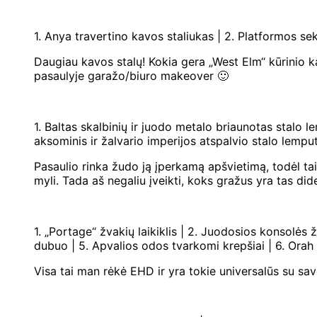
1. Anya travertino kavos staliukas | 2. Platformos sek
Daugiau kavos stalų! Kokia gera „West Elm“ kūrinio ka
pasaulyje garažo/biuro makeover 🙂
1. Baltas skalbinių ir juodo metalo briaunotas stalo 
aksominis ir žalvario imperijos atspalvio stalo lempu
Pasaulio rinka žudo ją įperkamą apšvietimą, todėl tai
myli. Tada aš negaliu įveikti, koks gražus yra tas didel
1. „Portage“ žvakių laikiklis | 2. Juodosios konsolės
dubuo | 5. Apvalios odos tvarkomi krepšiai | 6. Orah
Visa tai man rėkė EHD ir yra tokie universalūs su sa