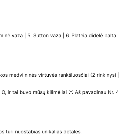
inė vaza | 5. Sutton vaza | 6. Plateia didelė balta
kos medvilninės virtuvės rankšluosčiai (2 rinkinys) |
 O, ir tai buvo mūsų kilimėliai 🙂 Aš pavadinau Nr. 4
os turi nuostabias unikalias detales.