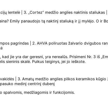
cijų lentelė | 3. „Cortez“ medžio anglies naktinis staliukas 
ina? Emily panaudojo tą naktinį staliuką ir jį mylėjo. O ir
lempos pagrindas | 2. AHVA poliruotas žalvario dvigubos ran
tė
, kad jie yra dar geresni, yra nerealūs. Prisimeni Nr. 3 iš 
is sieninis skalė. Puikus teiginys, jei jo ieškote.
 žvakidės | 3. Amatų medžio anglies pilkos keramikos kūgio 
 pasuko medinį centrinį dubenį
vo spalvomis, medžiagomis ir funkcijomis.