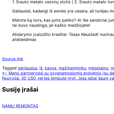
1. Srauto metalo vazonų stotis | 2. Srauto metalo tur
Galiausiai, kadangi iš esmės yra vasara, aš turėjau me
Matote ką nors, kas jums patiko? Ar šie sandoriai jum
tai buvo naudinga, jei kažko medžiojate!
Atidarymo įvaizdžio kreditai: Tessa Neustadt nuotrau
atskleidimas
Source link
Tagged
geriausius
,
iš
,
kavos
,
mažmenininkų
,
mėgstamų
,
m
Navigacija
⟵
Mano partnerystė su gyvenamosiomis erdvėmis (su dau
Nuoroda: 30 USD vertės lemputė myli, Jess labai šauni vas
tarp
įrašų
Susiję įrašai
NAMŲ REMONTAS