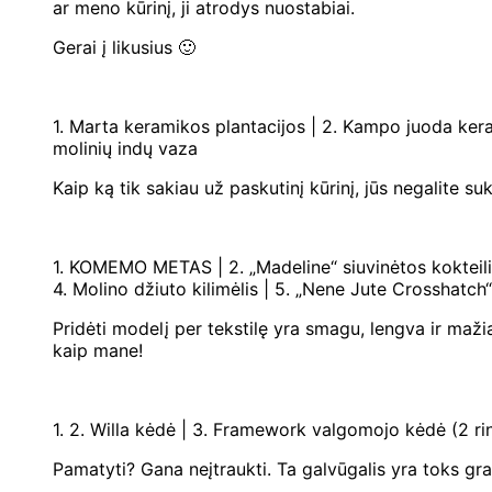
ar meno kūrinį, ji atrodys nuostabiai.
Gerai į likusius 🙂
1. Marta keramikos plantacijos | 2. Kampo juoda keram
molinių indų vaza
Kaip ką tik sakiau už paskutinį kūrinį, jūs negalite su
1. KOMEMO METAS | 2. „Madeline“ siuvinėtos kokteilių s
4. Molino džiuto kilimėlis | 5. „Nene Jute Crosshatch“
Pridėti modelį per tekstilę yra smagu, lengva ir mažia
kaip mane!
1. 2. Willa kėdė | 3. Framework valgomojo kėdė (2 rin
Pamatyti? Gana neįtraukti. Ta galvūgalis yra toks graž