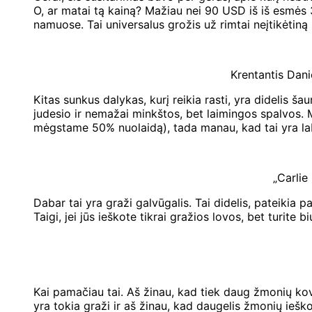
O, ar matai tą kainą? Mažiau nei 90 USD iš iš esmė
namuose. Tai universalus grožis už rimtai neįtikėtiną 
Krentantis Dan
Kitas sunkus dalykas, kurį reikia rasti, yra didelis š
judesio ir nemažai minkštos, bet laimingos spalvos. Me
mėgstame 50% nuolaidą), tada manau, kad tai yra lab
„Carli
Dabar tai yra graži galvūgalis. Tai didelis, pateikia 
Taigi, jei jūs ieškote tikrai gražios lovos, bet turite
Kai pamačiau tai. Aš žinau, kad tiek daug žmonių kovo
yra tokia graži ir aš žinau, kad daugelis žmonių iešk