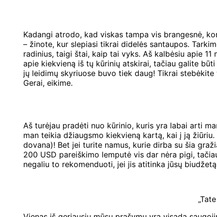
Kadangi atrodo, kad viskas tampa vis brangesnė, ko
– žinote, kur slepiasi tikrai didelės santaupos. Tark
radinius, taigi štai, kaip tai vyks. Aš kalbėsiu apie 1
apie kiekvieną iš tų kūrinių atskirai, tačiau galite būt
jų leidimų skyriuose buvo tiek daug! Tikrai stebėkite t
Gerai, eikime.
Aš turėjau pradėti nuo kūrinio, kuris yra labai arti man
man teikia džiaugsmo kiekvieną kartą, kai į ją žiūriu
dovana)! Bet jei turite namus, kurie dirba su šia graž
200 USD pareiškimo lemputė vis dar nėra pigi, tačiau i
negaliu to rekomenduoti, jei jis atitinka jūsų biudžetą (
„Tat
Vienas iš geriausių mūsų prašymų yra visada saugojimo