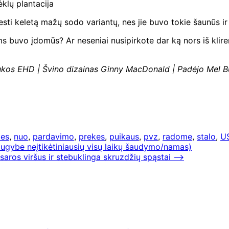
ėklų plantacija
sti keletą mažų sodo variantų, nes jie buvo tokie šaunūs ir į
s buvo įdomūs? Ar neseniai nusipirkote dar ką nors iš klirens
kos EHD | Švino dizainas Ginny MacDonald | Padėjo Mel Burs
es
,
nuo
,
pardavimo
,
prekes
,
puikaus
,
pvz
,
radome
,
stalo
,
U
gybe neįtikėtiniausių visų laikų šaudymo/namas)
aros viršus ir stebuklinga skruzdžių spąstai
⟶