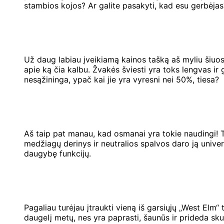
stambios kojos? Ar galite pasakyti, kad esu gerbėjas
Už daug labiau įveikiamą kainos tašką aš myliu šiuos 
apie ką čia kalbu. Žvakės šviesti yra toks lengvas ir
nesąžininga, ypač kai jie yra vyresni nei 50%, tiesa?
Aš taip pat manau, kad osmanai yra tokie naudingi! Tai
medžiagų derinys ir neutralios spalvos daro ją univers
daugybę funkcijų.
Pagaliau turėjau įtraukti vieną iš garsiųjų „West Elm
daugelį metų, nes yra paprasti, šaunūs ir prideda sku