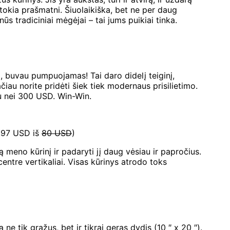
 tokia prašmatni. Šiuolaikiška, bet ne per daug
s tradiciniai mėgėjai – tai jums puikiai tinka.
šį, buvau pumpuojamas! Tai daro didelį teiginį,
ačiau norite pridėti šiek tiek modernaus prisilietimo.
iau nei 300 USD. Win-Win.
9,97 USD iš
80 USD
)
ą meno kūrinį ir padaryti jį daug vėsiau ir papročius.
centre vertikaliai. Visas kūrinys atrodo toks
e tik gražus, bet ir tikrai geras dydis (10 ″ x 20 ″).