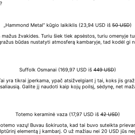
?
„Hammond Metal“ kūgio laikiklis (23,94 USD iš
50 USD
)
mažus žvakides. Turiu šiek tiek apsėstos, turiu omenyje tur
 gražus būdas nustatyti atmosferą kambaryje, tad kodėl gi ne 
Suffolk Osmanai (169,97 USD iš
449 USD
)
 yra tikrai įperkama, ypač atsižvelgiant į tai, koks jis graž
aliausią. Galite jį naudoti kaip kojų poilsį, sėdynę, net mažą
Totemo keraminė vaza (17,97 USD iš
42 USD
)
“ totemo vazų! Buvau šokiruota, kad tai buvo suteikta prievar
lptūrinį elementą į kambarį. O už mažiau nei 20 USD jūs nega