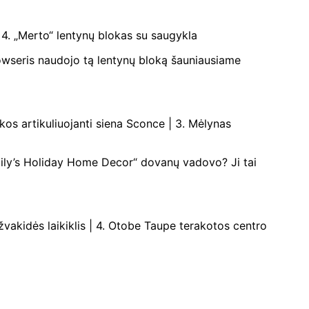
| 4. „Merto“ lentynų blokas su saugykla
 Bowseris naudojo tą lentynų bloką šauniausiame
kos artikuliuojanti siena Sconce | 3. Mėlynas
„Emily’s Holiday Home Decor“ dovanų vadovo? Ji tai
žvakidės laikiklis | 4. Otobe Taupe terakotos centro