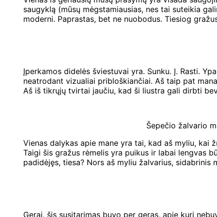
saugyklą (mūsų mėgstamiausias, nes tai suteikia galim
moderni. Paprastas, bet ne nuobodus. Tiesiog gražus ir
Įperkamos didelės šviestuvai yra. Sunku. Į. Rasti. Ypa
neatrodant vizualiai pribloškiančiai. Aš taip pat manau
Aš iš tikrųjų tvirtai jaučiu, kad ši liustra gali dirbti
Šepečio žalvario me
Vienas dalykas apie mane yra tai, kad aš myliu, kai žm
Taigi šis gražus rėmelis yra puikus ir labai lengvas b
padidėjęs, tiesa? Nors aš myliu žalvarius, sidabrinis
Gerai, šis susitarimas buvo per geras, apie kurį nebuv