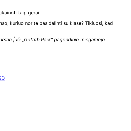
kainoti taip gerai.
o, kuriuo norite pasidalinti su klase? Tikiuosi, kad
tin | Iš: „Griffith Park“ pagrindinio miegamojo
SD