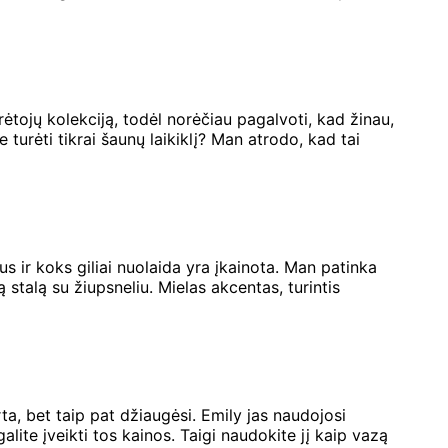
ėtojų kolekciją, todėl norėčiau pagalvoti, kad žinau,
turėti tikrai šaunų laikiklį? Man atrodo, kad tai
us ir koks giliai nuolaida yra įkainota. Man patinka
 stalą su žiupsneliu. Mielas akcentas, turintis
ta, bet taip pat džiaugėsi. Emily jas naudojosi
lite įveikti tos kainos. Taigi naudokite jį kaip vazą