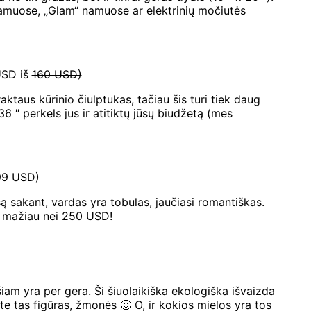
namuose, „Glam“ namuose ar elektrinių močiutės
USD iš
160 USD)
aktaus kūrinio čiulptukas, tačiau šis turi tiek daug
6 ″ perkels jus ir atitiktų jūsų biudžetą (mes
99 USD
)
esą sakant, vardas yra tobulas, jaučiasi romantiškas.
yra mažiau nei 250 USD!
iam yra per gera. Ši šiuolaikiška ekologiška išvaizda
te tas figūras, žmonės 🙂 O, ir kokios mielos yra tos