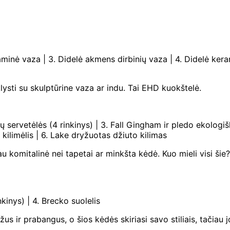
inė vaza | 3. Didelė akmens dirbinių vaza | 4. Didelė keram
klysti su skulptūrine vaza ar indu. Tai EHD kuokštelė.
ervetėlės ​​(4 rinkinys) | 3. Fall Gingham ir pledo ekologiš
 kilimėlis | 6. Lake dryžuotas džiuto kilimas
u komitalinė nei tapetai ar minkšta kėdė. Kuo mieli visi šie?
kinys) | 4. Brecko suolelis
us ir prabangus, o šios kėdės skiriasi savo stiliais, tačiau j