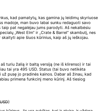
kus, kad pamatytų, kas gamina jų leidimų skyriuose
 Jess madoje, man buvo labai sunku redaguoti savo
 aš taip pat negalėjau jums parodyti. Aš nekalbėsiu
i specialų „West Elm“ ir „Crate & Barrel“ skambutį, nes
skaityti apie šiuos kūrinius, kaip aš jų ieškojau.
turiu žalią ir baltą versiją (ne iš klirenso) ir tai
iau tai yra 495 USD. Status (tai buvo netikėta
ėti už pusę jo pradinės kainos. Dabar aš žinau, kad
labiau primena funkcinį meno kūrinį. Aš tiesiog
 USD
)
ūrinys. Jis yra aukštas, turi ir atvirą, ir uždarą