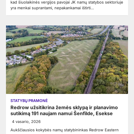
kad šiuolaikinės vergijos pavojai JK namų statybos sektoriuje
yra menkai suprantami, nepakankamai ištirti…
STATYBŲ PRAMONĖ
Redrow užsitikrina žemės sklypą ir planavimo
sutikimą 191 naujam namui Šenfilde, Esekse
4 vasario, 2026
Aukščiausios kokybės namų statybininkas Redrow Eastern