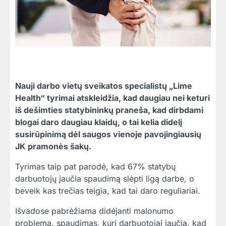
Nauji darbo vietų sveikatos specialistų „Lime
Health“ tyrimai atskleidžia, kad daugiau nei keturi
iš dešimties statybininkų praneša, kad dirbdami
blogai daro daugiau klaidų, o tai kelia didelį
susirūpinimą dėl saugos vienoje pavojingiausių
JK pramonės šakų.
Tyrimas taip pat parodė, kad 67% statybų
darbuotojų jaučia spaudimą slėpti ligą darbe, o
beveik kas trečias teigia, kad tai daro reguliariai.
Išvadose pabrėžiama didėjanti malonumo
problema, spaudimas, kurį darbuotojai jaučia, kad