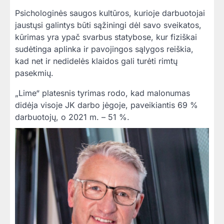
Psichologinės saugos kultūros, kurioje darbuotojai
jaustųsi galintys būti sąžiningi dėl savo sveikatos,
kūrimas yra ypač svarbus statybose, kur fiziškai
sudėtinga aplinka ir pavojingos sąlygos reiškia,
kad net ir nedidelės klaidos gali turėti rimtų
pasekmių.
„Lime“ platesnis tyrimas rodo, kad malonumas
didėja visoje JK darbo jėgoje, paveikiantis 69 %
darbuotojų, o 2021 m. – 51 %.