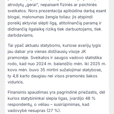
atrodytų „gerai“, nepaisant fizinės ar psichinės
sveikatos. Nors prezentacija apibūdina darbą esant
blogai, malonumas žengia toliau: jis atspindi
poreikį aktyviai slėpti ligą, atitolinančią paramą ir
didinančią ilgalaikę riziką tiek darbuotojams, tiek
darbdaviams.
Tai ypač aktualu statyboms, kuriose avarijų lygis
jau dabar yra vienas didžiausių visoje JK
pramonėje. Sveikatos ir saugos vadovo statistika
rodo, kad nuo 2024 m. balandžio mėn. iki 2025 m.
kovo mėn. buvo 35 mirtini sužalojimai statybose,
ty 4,8 karto daugiau nei visos pramonės šakos
vidurkis.
Finansinis spaudimas yra pagrindinė priežastis, dėl
kurios statybininkai slepia ligas, įvardijo 48 %
respondentų, o vėliau – susirūpinimas, kad
vadovybė nesupras (27 %).