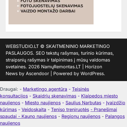
WEBSTUDIO.LT
© SKAITMENINIO MARKETINGO
PASLAUGOS. SEO tekstų rašymas, turinio kūrimas,
straipsnių rašymas ir talpinimas į mūsų valdomas
svetaines. 2026
NamųRemontas.LT
| Horizon
News by
Ascendoor
| Powered by
WordPress
.
Draugai: -
Marketingo agentūra
-
Teisinės
konsultacijos
-
Skaidrių skenavimas
-
Klaipedos miesto
naujienos
-
Miesto naujienos
-
Saulius Narbutas
-
Įvaizdžio
kūrimas
-
Veidoskaita
-
Teniso treniruotės
- Pranešimai
spaudai -
Kauno naujienos
-
Regionų naujienos
-
Palangos
naujienos