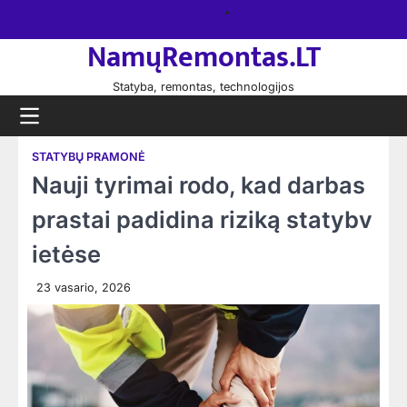
Skip
Namų
to
remontas
NamųRemontas.LT
content
Statyba, remontas, technologijos
STATYBŲ PRAMONĖ
Nauji tyrimai rodo, kad darbas
prastai padidina riziką statybv
ietėse
23 vasario, 2026