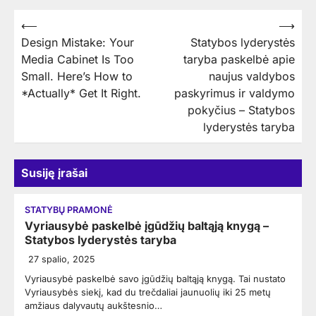
Navigacija
⟵
⟶
Design Mistake: Your
Statybos lyderystės
tarp
Media Cabinet Is Too
taryba paskelbė apie
įrašų
Small. Here’s How to
naujus valdybos
*Actually* Get It Right.
paskyrimus ir valdymo
pokyčius – Statybos
lyderystės taryba
Susiję įrašai
STATYBŲ PRAMONĖ
Vyriausybė paskelbė įgūdžių baltąją knygą –
Statybos lyderystės taryba
27 spalio, 2025
Vyriausybė paskelbė savo įgūdžių baltąją knygą. Tai nustato
Vyriausybės siekį, kad du trečdaliai jaunuolių iki 25 metų
amžiaus dalyvautų aukštesnio…