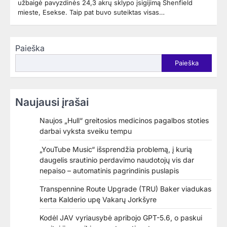
užbaigė pavyzdinės 24,3 akrų sklypo įsigijimą Shenfield
mieste, Esekse. Taip pat buvo suteiktas visas…
Paieška
Paieška
Naujausi įrašai
Naujos „Hull“ greitosios medicinos pagalbos stoties
darbai vyksta sveiku tempu
„YouTube Music“ išsprendžia problemą, į kurią
daugelis srautinio perdavimo naudotojų vis dar
nepaiso – automatinis pagrindinis puslapis
Transpennine Route Upgrade (TRU) Baker viadukas
kerta Kalderio upę Vakarų Jorkšyre
Kodėl JAV vyriausybė apribojo GPT-5.6, o paskui