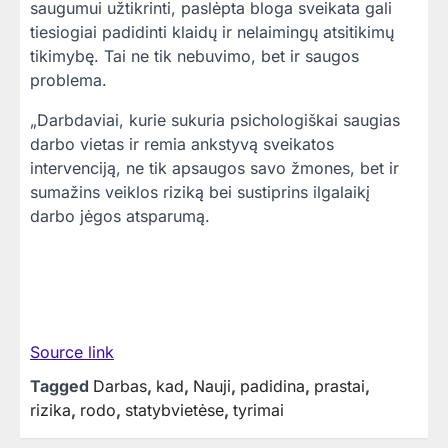
saugumui užtikrinti, paslėpta bloga sveikata gali
tiesiogiai padidinti klaidų ir nelaimingų atsitikimų
tikimybę. Tai ne tik nebuvimo, bet ir saugos
problema.
„Darbdaviai, kurie sukuria psichologiškai saugias
darbo vietas ir remia ankstyvą sveikatos
intervenciją, ne tik apsaugos savo žmones, bet ir
sumažins veiklos riziką bei sustiprins ilgalaikį
darbo jėgos atsparumą.
Source link
Tagged
Darbas
,
kad
,
Nauji
,
padidina
,
prastai
,
rizika
,
rodo
,
statybvietėse
,
tyrimai