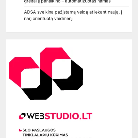
greitai jį panaikino – automatizuotas namas
ADSA sveikina pažįstamą veidą atliekant naują, į
narį orientuotą vaidmenį