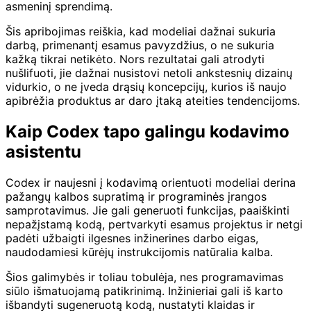
asmeninį sprendimą.
Šis apribojimas reiškia, kad modeliai dažnai sukuria
darbą, primenantį esamus pavyzdžius, o ne sukuria
kažką tikrai netikėto. Nors rezultatai gali atrodyti
nušlifuoti, jie dažnai nusistovi netoli ankstesnių dizainų
vidurkio, o ne įveda drąsių koncepcijų, kurios iš naujo
apibrėžia produktus ar daro įtaką ateities tendencijoms.
Kaip Codex tapo galingu kodavimo
asistentu
Codex ir naujesni į kodavimą orientuoti modeliai derina
pažangų kalbos supratimą ir programinės įrangos
samprotavimus. Jie gali generuoti funkcijas, paaiškinti
nepažįstamą kodą, pertvarkyti esamus projektus ir netgi
padėti užbaigti ilgesnes inžinerines darbo eigas,
naudodamiesi kūrėjų instrukcijomis natūralia kalba.
Šios galimybės ir toliau tobulėja, nes programavimas
siūlo išmatuojamą patikrinimą. Inžinieriai gali iš karto
išbandyti sugeneruotą kodą, nustatyti klaidas ir