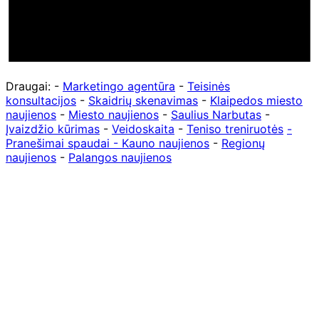
Draugai: -
Marketingo agentūra
-
Teisinės
konsultacijos
-
Skaidrių skenavimas
-
Klaipedos miesto
naujienos
-
Miesto naujienos
-
Saulius Narbutas
-
Įvaizdžio kūrimas
-
Veidoskaita
-
Teniso treniruotės
-
Pranešimai spaudai -
Kauno naujienos
-
Regionų
naujienos
-
Palangos naujienos