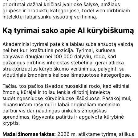
prioritetai dažnai keičiasi įvairiose šalyse, amžiaus
grupėse ir produktų kategorijose, todėl vien dirbtiniam
intelektui labai sunku visuotinį vertinimą.
Ką tyrimai sako apie AI kūrybiškumą
Akademiniai tyrimai pateikia labiau subalansuotą vaizdą
nei bet kuri kraštutinė pozicija. Tyrimai, kuriuose
dalyvavo daugiau nei 100 000 dalyvių, rodo, kad
pažangus dirbtinis intelektas stebėtinai gerai atlieka
struktūrizuotus kūrybiškumo vertinimus, palyginti su
vidutiniais žmonėmis keliose išmatuotose kategorijose.
Tačiau tos pačios išvados nuosekliai rodo, kad elitiniai
žmonių kūrėjai ir toliau lenkia dirbtinį intelektą
sudėtingesniuose kūrybiniuose iššūkiuose. Pasakojimui,
niuansuotam rašymui ir labai originaliam meniniam
darbui vis dar naudingas unikalus žmogiškas
sprendimas, išgyventa patirtis ir apgalvota kūrybinė
kryptis.
Mažai žinomas faktas:
2026 m. atliktame tyrime, atlikus