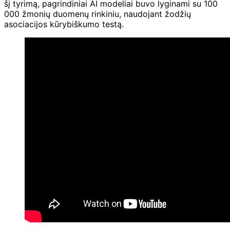
šį tyrimą, pagrindiniai AI modeliai buvo lyginami su 100
000 žmonių duomenų rinkiniu, naudojant žodžių
asociacijos kūrybiškumo testą.