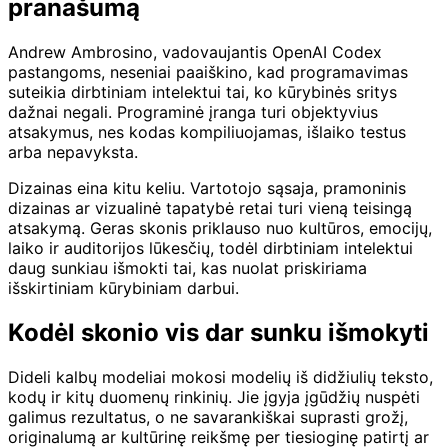
pranašumą
Andrew Ambrosino, vadovaujantis OpenAI Codex
pastangoms, neseniai paaiškino, kad programavimas
suteikia dirbtiniam intelektui tai, ko kūrybinės sritys
dažnai negali. Programinė įranga turi objektyvius
atsakymus, nes kodas kompiliuojamas, išlaiko testus
arba nepavyksta.
Dizainas eina kitu keliu. Vartotojo sąsaja, pramoninis
dizainas ar vizualinė tapatybė retai turi vieną teisingą
atsakymą. Geras skonis priklauso nuo kultūros, emocijų,
laiko ir auditorijos lūkesčių, todėl dirbtiniam intelektui
daug sunkiau išmokti tai, kas nuolat priskiriama
išskirtiniam kūrybiniam darbui.
Kodėl skonio vis dar sunku išmokyti
Dideli kalbų modeliai mokosi modelių iš didžiulių teksto,
kodų ir kitų duomenų rinkinių. Jie įgyja įgūdžių nuspėti
galimus rezultatus, o ne savarankiškai suprasti grožį,
originalumą ar kultūrinę reikšmę per tiesioginę patirtį ar