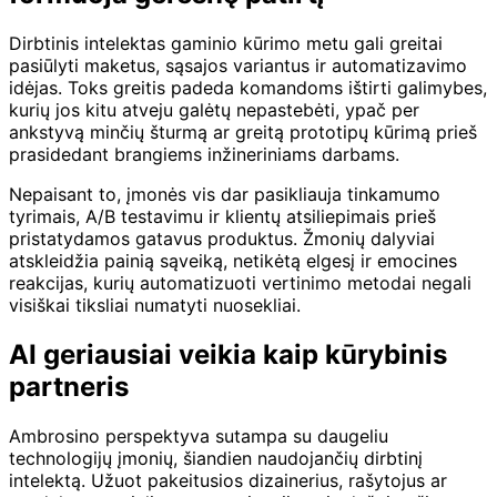
Dirbtinis intelektas gaminio kūrimo metu gali greitai
pasiūlyti maketus, sąsajos variantus ir automatizavimo
idėjas. Toks greitis padeda komandoms ištirti galimybes,
kurių jos kitu atveju galėtų nepastebėti, ypač per
ankstyvą minčių šturmą ar greitą prototipų kūrimą prieš
prasidedant brangiems inžineriniams darbams.
Nepaisant to, įmonės vis dar pasikliauja tinkamumo
tyrimais, A/B testavimu ir klientų atsiliepimais prieš
pristatydamos gatavus produktus. Žmonių dalyviai
atskleidžia painią sąveiką, netikėtą elgesį ir emocines
reakcijas, kurių automatizuoti vertinimo metodai negali
visiškai tiksliai numatyti nuosekliai.
AI geriausiai veikia kaip kūrybinis
partneris
Ambrosino perspektyva sutampa su daugeliu
technologijų įmonių, šiandien naudojančių dirbtinį
intelektą. Užuot pakeitusios dizainerius, rašytojus ar