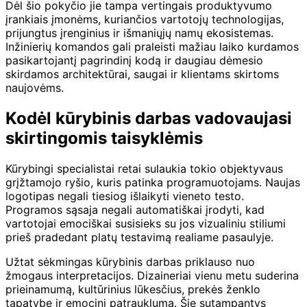
Dėl šio pokyčio jie tampa vertingais produktyvumo
įrankiais įmonėms, kuriančios vartotojų technologijas,
prijungtus įrenginius ir išmaniųjų namų ekosistemas.
Inžinierių komandos gali praleisti mažiau laiko kurdamos
pasikartojantį pagrindinį kodą ir daugiau dėmesio
skirdamos architektūrai, saugai ir klientams skirtoms
naujovėms.
Kodėl kūrybinis darbas vadovaujasi
skirtingomis taisyklėmis
Kūrybingi specialistai retai sulaukia tokio objektyvaus
grįžtamojo ryšio, kuris patinka programuotojams. Naujas
logotipas negali tiesiog išlaikyti vieneto testo.
Programos sąsaja negali automatiškai įrodyti, kad
vartotojai emociškai susisieks su jos vizualiniu stiliumi
prieš pradedant platų testavimą realiame pasaulyje.
Užtat sėkmingas kūrybinis darbas priklauso nuo
žmogaus interpretacijos. Dizaineriai vienu metu suderina
prieinamumą, kultūrinius lūkesčius, prekės ženklo
tapatybę ir emocinį patrauklumą. Šie sutampantys