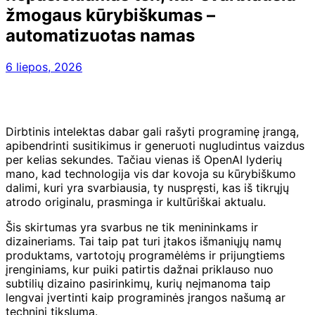
žmogaus kūrybiškumas –
automatizuotas namas
6 liepos, 2026
Dirbtinis intelektas dabar gali rašyti programinę įrangą,
apibendrinti susitikimus ir generuoti nugludintus vaizdus
per kelias sekundes. Tačiau vienas iš OpenAI lyderių
mano, kad technologija vis dar kovoja su kūrybiškumo
dalimi, kuri yra svarbiausia, ty nuspręsti, kas iš tikrųjų
atrodo originalu, prasminga ir kultūriškai aktualu.
Šis skirtumas yra svarbus ne tik menininkams ir
dizaineriams. Tai taip pat turi įtakos išmaniųjų namų
produktams, vartotojų programėlėms ir prijungtiems
įrenginiams, kur puiki patirtis dažnai priklauso nuo
subtilių dizaino pasirinkimų, kurių neįmanoma taip
lengvai įvertinti kaip programinės įrangos našumą ar
techninį tikslumą.