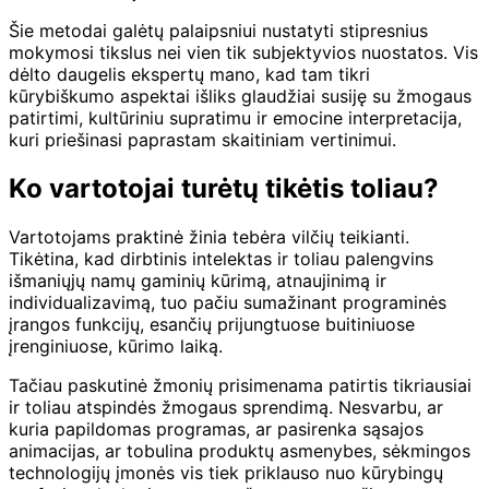
Šie metodai galėtų palaipsniui nustatyti stipresnius
mokymosi tikslus nei vien tik subjektyvios nuostatos. Vis
dėlto daugelis ekspertų mano, kad tam tikri
kūrybiškumo aspektai išliks glaudžiai susiję su žmogaus
patirtimi, kultūriniu supratimu ir emocine interpretacija,
kuri priešinasi paprastam skaitiniam vertinimui.
Ko vartotojai turėtų tikėtis toliau?
Vartotojams praktinė žinia tebėra vilčių teikianti.
Tikėtina, kad dirbtinis intelektas ir toliau palengvins
išmaniųjų namų gaminių kūrimą, atnaujinimą ir
individualizavimą, tuo pačiu sumažinant programinės
įrangos funkcijų, esančių prijungtuose buitiniuose
įrenginiuose, kūrimo laiką.
Tačiau paskutinė žmonių prisimenama patirtis tikriausiai
ir toliau atspindės žmogaus sprendimą. Nesvarbu, ar
kuria papildomas programas, ar pasirenka sąsajos
animacijas, ar tobulina produktų asmenybes, sėkmingos
technologijų įmonės vis tiek priklauso nuo kūrybingų