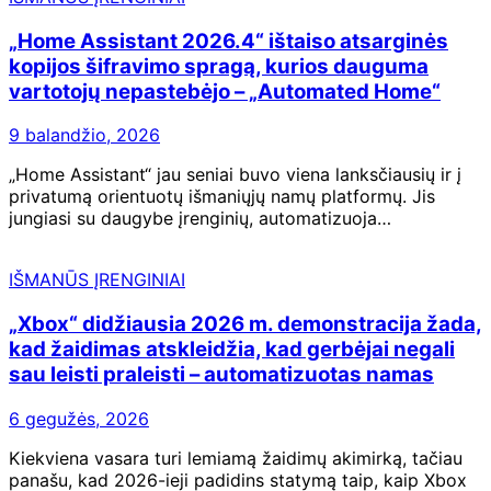
„Home Assistant 2026.4“ ištaiso atsarginės
kopijos šifravimo spragą, kurios dauguma
vartotojų nepastebėjo – „Automated Home“
9 balandžio, 2026
„Home Assistant“ jau seniai buvo viena lanksčiausių ir į
privatumą orientuotų išmaniųjų namų platformų. Jis
jungiasi su daugybe įrenginių, automatizuoja…
IŠMANŪS ĮRENGINIAI
„Xbox“ didžiausia 2026 m. demonstracija žada,
kad žaidimas atskleidžia, kad gerbėjai negali
sau leisti praleisti – automatizuotas namas
6 gegužės, 2026
Kiekviena vasara turi lemiamą žaidimų akimirką, tačiau
panašu, kad 2026-ieji padidins statymą taip, kaip Xbox