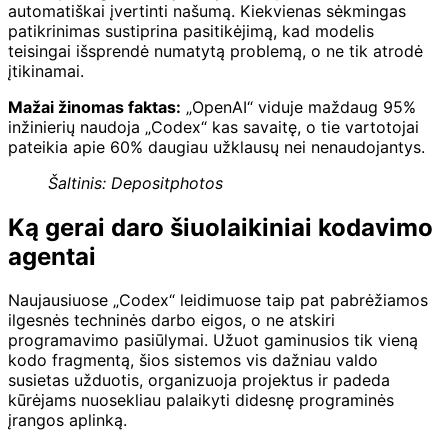
automatiškai įvertinti našumą. Kiekvienas sėkmingas
patikrinimas sustiprina pasitikėjimą, kad modelis
teisingai išsprendė numatytą problemą, o ne tik atrodė
įtikinamai.
Mažai žinomas faktas:
„OpenAI“ viduje maždaug 95%
inžinierių naudoja „Codex“ kas savaitę, o tie vartotojai
pateikia apie 60% daugiau užklausų nei nenaudojantys.
Šaltinis: Depositphotos
Ką gerai daro šiuolaikiniai kodavimo
agentai
Naujausiuose „Codex“ leidimuose taip pat pabrėžiamos
ilgesnės techninės darbo eigos, o ne atskiri
programavimo pasiūlymai. Užuot gaminusios tik vieną
kodo fragmentą, šios sistemos vis dažniau valdo
susietas užduotis, organizuoja projektus ir padeda
kūrėjams nuosekliau palaikyti didesnę programinės
įrangos aplinką.