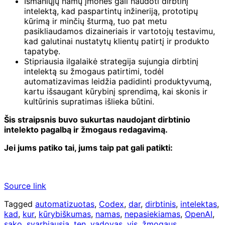
Išmaniųjų namų įmonės gali naudoti dirbtinį
intelektą, kad paspartintų inžineriją, prototipų
kūrimą ir minčių šturmą, tuo pat metu
pasikliaudamos dizaineriais ir vartotojų testavimu,
kad galutinai nustatytų klientų patirtį ir produkto
tapatybę.
Stipriausia ilgalaikė strategija sujungia dirbtinį
intelektą su žmogaus patirtimi, todėl
automatizavimas leidžia padidinti produktyvumą,
kartu išsaugant kūrybinį sprendimą, kai skonis ir
kultūrinis supratimas išlieka būtini.
Šis straipsnis buvo sukurtas naudojant dirbtinio
intelekto pagalbą ir žmogaus redagavimą.
Jei jums patiko tai, jums taip pat gali patikti:
Source link
Tagged
automatizuotas
,
Codex
,
dar
,
dirbtinis
,
intelektas
,
kad
,
kur
,
kūrybiškumas
,
namas
,
nepasiekiamas
,
OpenAI
,
sako
,
svarbiausią
,
ten
,
vadovas
,
vis
,
žmogaus