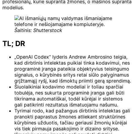
profesionalų, kurie supranta žmones, o mašinos supranta
modelius.
Šaltinis:
Shutterstock
TL; DR
„OpenAI Codex“ lyderis Andrew Ambrosino teigia,
kad dirbtinis intelektas puikiai tinka kodavimui, nes
programinė įranga pateikia objektyvius teisingumo
signalus, o kūrybinės sritys retai siūlo palyginamus
grįžtamąjį ryšį, kad išmoktų priimti gerą sprendimą.
Šiuolaikiniai kodavimo modeliai ir toliau sparčiai
tobulėja, nes sukurta programinė įranga gali būti
tikrinama automatiškai, todėl kūrėjai ir sistemos
gali patikrinti rezultatus išmatuojamu našumu.
Tyrimai rodo, kad pažangus dirbtinis intelektas gali
pranokti paprastus žmones atliekant struktūrines
kūrybines užduotis, tačiau geriausi žmonių kūrėjai
vis tiek pirmauja pasakojimo ir dizaino srityse.