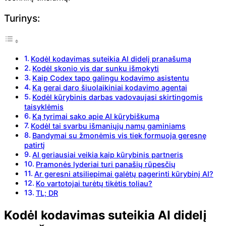
Turinys:
Kodėl kodavimas suteikia AI didelį pranašumą
Kodėl skonio vis dar sunku išmokyti
Kaip Codex tapo galingu kodavimo asistentu
Ką gerai daro šiuolaikiniai kodavimo agentai
Kodėl kūrybinis darbas vadovaujasi skirtingomis
taisyklėmis
Ką tyrimai sako apie AI kūrybiškumą
Kodėl tai svarbu išmaniųjų namų gaminiams
Bandymai su žmonėmis vis tiek formuoja geresnę
patirtį
AI geriausiai veikia kaip kūrybinis partneris
Pramonės lyderiai turi panašių rūpesčių
Ar geresni atsiliepimai galėtų pagerinti kūrybinį AI?
Ko vartotojai turėtų tikėtis toliau?
TL; DR
Kodėl kodavimas suteikia AI didelį