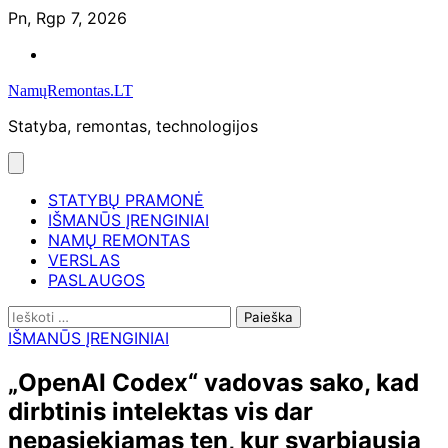
Skip
Pn, Rgp 7, 2026
to
Namų
content
remontas
NamųRemontas.LT
Statyba, remontas, technologijos
STATYBŲ PRAMONĖ
IŠMANŪS ĮRENGINIAI
NAMŲ REMONTAS
VERSLAS
PASLAUGOS
Ieškoti:
IŠMANŪS ĮRENGINIAI
„OpenAI Codex“ vadovas sako, kad
dirbtinis intelektas vis dar
nepasiekiamas ten, kur svarbiausia