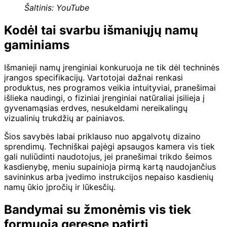
Šaltinis: YouTube
Kodėl tai svarbu išmaniųjų namų
gaminiams
Išmanieji namų įrenginiai konkuruoja ne tik dėl techninės
įrangos specifikacijų. Vartotojai dažnai renkasi
produktus, nes programos veikia intuityviai, pranešimai
išlieka naudingi, o fiziniai įrenginiai natūraliai įsilieja į
gyvenamąsias erdves, nesukeldami nereikalingų
vizualinių trukdžių ar painiavos.
Šios savybės labai priklauso nuo apgalvotų dizaino
sprendimų. Techniškai pajėgi apsaugos kamera vis tiek
gali nuliūdinti naudotojus, jei pranešimai trikdo šeimos
kasdienybę, meniu supainioja pirmą kartą naudojančius
savininkus arba įvedimo instrukcijos nepaiso kasdienių
namų ūkio įpročių ir lūkesčių.
Bandymai su žmonėmis vis tiek
formuoja geresnę patirtį