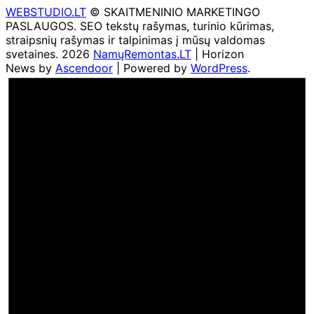
WEBSTUDIO.LT
© SKAITMENINIO MARKETINGO
PASLAUGOS. SEO tekstų rašymas, turinio kūrimas,
straipsnių rašymas ir talpinimas į mūsų valdomas
svetaines. 2026
NamųRemontas.LT
| Horizon
News by
Ascendoor
| Powered by
WordPress
.