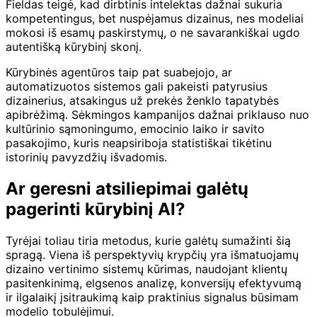
Fieldas teigė, kad dirbtinis intelektas dažnai sukuria
kompetentingus, bet nuspėjamus dizainus, nes modeliai
mokosi iš esamų paskirstymų, o ne savarankiškai ugdo
autentišką kūrybinį skonį.
Kūrybinės agentūros taip pat suabejojo, ar
automatizuotos sistemos gali pakeisti patyrusius
dizainerius, atsakingus už prekės ženklo tapatybės
apibrėžimą. Sėkmingos kampanijos dažnai priklauso nuo
kultūrinio sąmoningumo, emocinio laiko ir savito
pasakojimo, kuris neapsiriboja statistiškai tikėtinu
istorinių pavyzdžių išvadomis.
Ar geresni atsiliepimai galėtų
pagerinti kūrybinį AI?
Tyrėjai toliau tiria metodus, kurie galėtų sumažinti šią
spragą. Viena iš perspektyvių krypčių yra išmatuojamų
dizaino vertinimo sistemų kūrimas, naudojant klientų
pasitenkinimą, elgsenos analizę, konversijų efektyvumą
ir ilgalaikį įsitraukimą kaip praktinius signalus būsimam
modelio tobulėjimui.