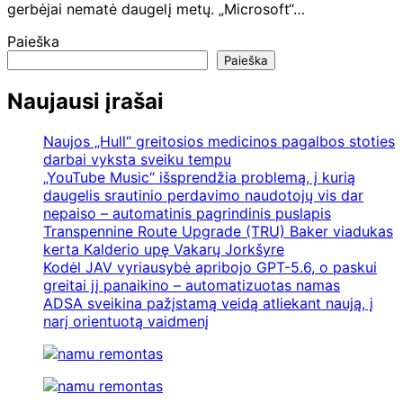
gerbėjai nematė daugelį metų. „Microsoft“…
Paieška
Paieška
Naujausi įrašai
Naujos „Hull“ greitosios medicinos pagalbos stoties
darbai vyksta sveiku tempu
„YouTube Music“ išsprendžia problemą, į kurią
daugelis srautinio perdavimo naudotojų vis dar
nepaiso – automatinis pagrindinis puslapis
Transpennine Route Upgrade (TRU) Baker viadukas
kerta Kalderio upę Vakarų Jorkšyre
Kodėl JAV vyriausybė apribojo GPT-5.6, o paskui
greitai jį panaikino – automatizuotas namas
ADSA sveikina pažįstamą veidą atliekant naują, į
narį orientuotą vaidmenį