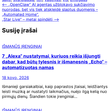
Navigacija
⟵
„OpenClaw“ AI agentas užblokavo sukčiavimo
nuorodas, bet vis tiek atskleidė slaptus duomenis –
tarp
„Automated Home“.
įrašų
„Star Live“ – metai spindėti
⟶
Susiję įrašai
IŠMANŪS ĮRENGINIAI
7 „Alexa“ nustatymai, kuriuos reikia išjungti
dabar, kad būtų tylesnis ir išmanesnis „Echo“ –
automatizuotas namas
18 kovo, 2026
Išmanieji garsiakalbiai, kaip paprastos įtaisai, leidžiantys
leisti muziką ar nustatyti laikmačius, nuėjo ilgą kelią nuo
pirmųjų dienų. Šiandien tokie įrenginiai…
IŠMANŪS ĮRENGINIAI