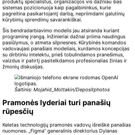
produktų specialistus, organizacijos vis dažniau šias
sistemas pozicionuoja kaip pagalbininkus, kurie
pagreitina pasikartojantį darbą, nepriimdami galutinių
kūrybinių sprendimų savarankiškai.
Šis bendradarbiavimo modelis jau atsiranda kuriant
programinę įrangą. Inžinieriai dažnai priima naudingus
pasiūlymus, o atmeta silpnesnes. Kūrybinės komandos
vadovaujasi panašiais modeliais, kurdamos koncepcijas
su dirbtiniu intelektu, prieš tobulindamos pranešimus,
vaizdus ir patirtį pasitelkdamos profesionalias žinias ir
žmonių diskusijas.
Šaltinis: Mojahid_Mottakin/Depositphotos
Pramonės lyderiai turi panašių
rūpesčių
Keletas technologijų pramonės vadovų išreiškė panašias
nuomones. „Figma“ generalinis direktorius Dylanas