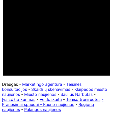
Draugai: -
Marketingo agentūra
-
Teisinės
konsultacijos
-
Skaidrių skenavimas
-
Klaipedos miesto
naujienos
-
Miesto naujienos
-
Saulius Narbutas
-
Įvaizdžio kūrimas
-
Veidoskaita
-
Teniso treniruotės
-
Pranešimai spaudai -
Kauno naujienos
-
Regionų
naujienos
-
Palangos naujienos