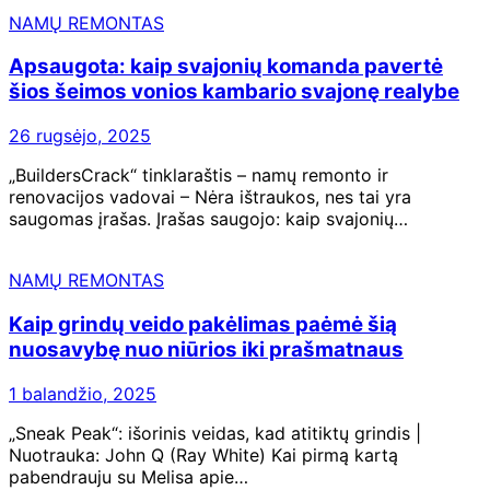
NAMŲ REMONTAS
Apsaugota: kaip svajonių komanda pavertė
šios šeimos vonios kambario svajonę realybe
26 rugsėjo, 2025
„BuildersCrack“ tinklaraštis – namų remonto ir
renovacijos vadovai – Nėra ištraukos, nes tai yra
saugomas įrašas. Įrašas saugojo: kaip svajonių…
NAMŲ REMONTAS
Kaip grindų veido pakėlimas paėmė šią
nuosavybę nuo niūrios iki prašmatnaus
1 balandžio, 2025
„Sneak Peak“: išorinis veidas, kad atitiktų grindis |
Nuotrauka: John Q (Ray White) Kai pirmą kartą
pabendrauju su Melisa apie…