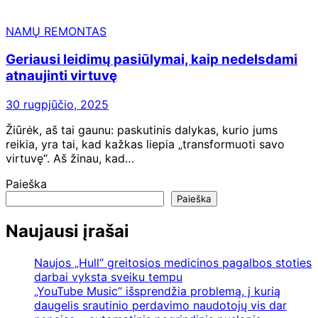
NAMŲ REMONTAS
Geriausi leidimų pasiūlymai, kaip nedelsdami
atnaujinti virtuvę
30 rugpjūčio, 2025
Žiūrėk, aš tai gaunu: paskutinis dalykas, kurio jums
reikia, yra tai, kad kažkas liepia „transformuoti savo
virtuvę“. Aš žinau, kad…
Paieška
Paieška
Naujausi įrašai
Naujos „Hull“ greitosios medicinos pagalbos stoties
darbai vyksta sveiku tempu
„YouTube Music“ išsprendžia problemą, į kurią
daugelis srautinio perdavimo naudotojų vis dar