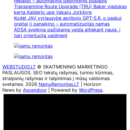
nepaiso – automatinis pagrindinis puslapis
Transpennine Route Upgrade (TRU) Baker viadukas
kerta Kalderio upę Vakarų Jorkšyre
Kodėl JAV vyriausybė apribojo GPT-5.6, o paskui
greitai jį panaikino – automatizuotas namas
ADSA sveikina pažįstamą veidą atliekant naują, į
narį orientuotą vaidmenį
WEBSTUDIO.LT
© SKAITMENINIO MARKETINGO
PASLAUGOS. SEO tekstų rašymas, turinio kūrimas,
straipsnių rašymas ir talpinimas į mūsų valdomas
svetaines. 2026
NamųRemontas.LT
| Horizon
News by
Ascendoor
| Powered by
WordPress
.