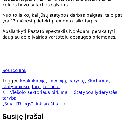
kokios buvo sutarties sąlygos.
Nuo to laiko, kai jūsų statybos darbas baigtas, taip pat
yra 12 mėnesių defektų remonto laikotarpis.
Apsilankyti
Pastato spektaklis
Norėdami perskaityti
daugiau apie įvairias vartotojų apsaugos priemones.
Source link
Tagged
kvalifikaciją
,
licenciją
,
narystę
,
Skirtumas
,
statybininko
,
tarp
,
turinčio
Navigacija
⟵
Viešojo sektoriaus pirkimai – Statybos lyderystės
taryba
tarp
„SmartThings“ tinklaraštis
⟶
įrašų
Susiję įrašai