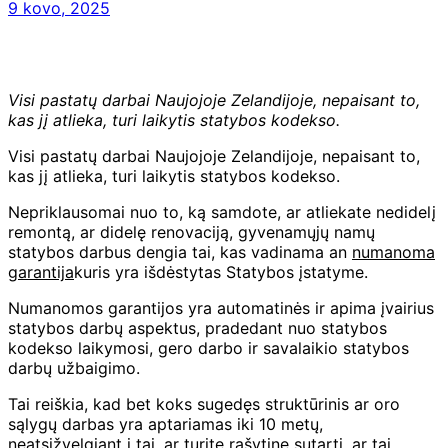
9 kovo, 2025
Visi pastatų darbai Naujojoje Zelandijoje, nepaisant to,
kas jį atlieka, turi laikytis statybos kodekso.
Visi pastatų darbai Naujojoje Zelandijoje, nepaisant to,
kas jį atlieka, turi laikytis statybos kodekso.
Nepriklausomai nuo to, ką samdote, ar atliekate nedidelį
remontą, ar didelę renovaciją, gyvenamųjų namų
statybos darbus dengia tai, kas vadinama an
numanoma
garantija
kuris yra išdėstytas Statybos įstatyme.
Numanomos garantijos yra automatinės ir apima įvairius
statybos darbų aspektus, pradedant nuo statybos
kodekso laikymosi, gero darbo ir savalaikio statybos
darbų užbaigimo.
Tai reiškia, kad bet koks sugedęs struktūrinis ar oro
sąlygų darbas yra aptariamas iki 10 metų,
neatsižvelgiant į tai, ar turite rašytinę sutartį, ar tai,