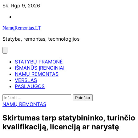
Skip
Sk, Rgp 9, 2026
to
Namų
content
remontas
NamųRemontas.LT
Statyba, remontas, technologijos
STATYBŲ PRAMONĖ
IŠMANŪS ĮRENGINIAI
NAMŲ REMONTAS
VERSLAS
PASLAUGOS
Ieškoti:
NAMŲ REMONTAS
Skirtumas tarp statybininko, turinčio
kvalifikaciją, licenciją ar narystę