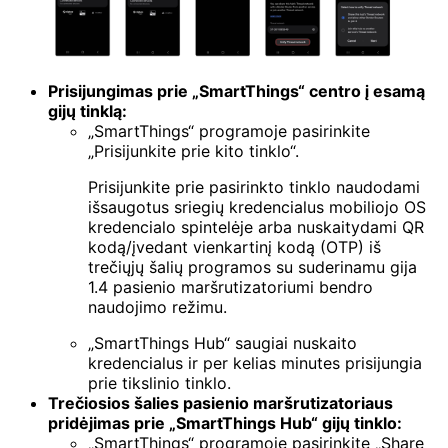
Prisijungimas prie „SmartThings“ centro į esamą
gijų tinklą:
„SmartThings“ programoje pasirinkite
„Prisijunkite prie kito tinklo“.
Prisijunkite prie pasirinkto tinklo naudodami
išsaugotus sriegių kredencialus mobiliojo OS
kredencialo spintelėje arba nuskaitydami QR
kodą/įvedant vienkartinį kodą (OTP) iš
trečiųjų šalių programos su suderinamu gija
1.4 pasienio maršrutizatoriumi bendro
naudojimo režimu.
„SmartThings Hub“ saugiai nuskaito
kredencialus ir per kelias minutes prisijungia
prie tikslinio tinklo.
Trečiosios šalies pasienio maršrutizatoriaus
pridėjimas prie „SmartThings Hub“ gijų tinklo:
„SmartThings“ programoje pasirinkite „Share