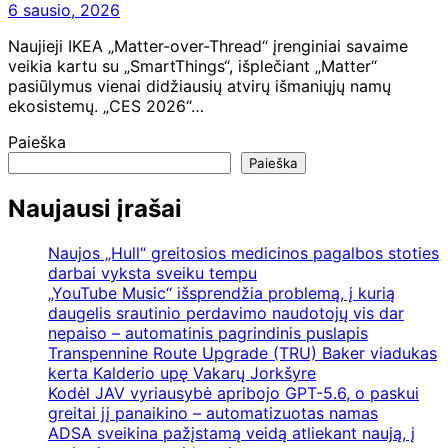
6 sausio, 2026
Naujieji IKEA „Matter-over-Thread“ įrenginiai savaime
veikia kartu su „SmartThings“, išplečiant „Matter“
pasiūlymus vienai didžiausių atvirų išmaniųjų namų
ekosistemų. „CES 2026“…
Paieška
Paieška
Naujausi įrašai
Naujos „Hull“ greitosios medicinos pagalbos stoties
darbai vyksta sveiku tempu
„YouTube Music“ išsprendžia problemą, į kurią
daugelis srautinio perdavimo naudotojų vis dar
nepaiso – automatinis pagrindinis puslapis
Transpennine Route Upgrade (TRU) Baker viadukas
kerta Kalderio upę Vakarų Jorkšyre
Kodėl JAV vyriausybė apribojo GPT-5.6, o paskui
greitai jį panaikino – automatizuotas namas
ADSA sveikina pažįstamą veidą atliekant naują, į