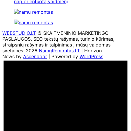
narį orientuotą vaidmenį
WEBSTUDIO.LT
© SKAITMENINIO MARKETINGO
PASLAUGOS. SEO tekstų rašymas, turinio kūrimas,
straipsnių rašymas ir talpinimas į mūsų valdomas
svetaines. 2026
NamųRemontas.LT
| Horizon
News by
Ascendoor
| Powered by
WordPress
.