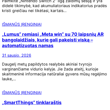
Paimkite „Nintendo Switch 2“ ilgą žaidimų sesiją ir yra
didelė tikimybė, kad akumuliatoriaus indikatorius pradės
kristi greičiau nei tikėtasi, kartais…
IŠMANŪS ĮRENGINIAI
„Lumus“ remiasi „Meta win“ su 70 laipsnių AR
bangolaidžiais, kurie gali pakeisti viską –
automatizuotas namas
31 sausio, 2026
Daugelį metų papildytos realybės akiniai tvyrojo
varginančiame vidurio kelyje. Jie žada ateitį, kurioje
skaitmeninė informacija natūraliai gyvens mūsų regėjimo
lauke,…
IŠMANŪS ĮRENGINIAI
„SmartThings“ tinklaraštis