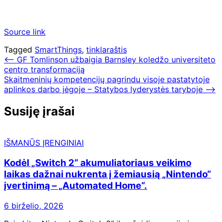
Source link
Tagged
SmartThings
,
tinklaraštis
Navigacija
⟵
GF Tomlinson užbaigia Barnsley koledžo universiteto
centro transformaciją
tarp
Skaitmeninių kompetencijų pagrindu visoje pastatytoje
įrašų
aplinkos darbo jėgoje – Statybos lyderystės taryboje
⟶
Susiję įrašai
IŠMANŪS ĮRENGINIAI
Kodėl „Switch 2“ akumuliatoriaus veikimo
laikas dažnai nukrenta į žemiausią „Nintendo“
įvertinimą – „Automated Home“.
6 birželio, 2026