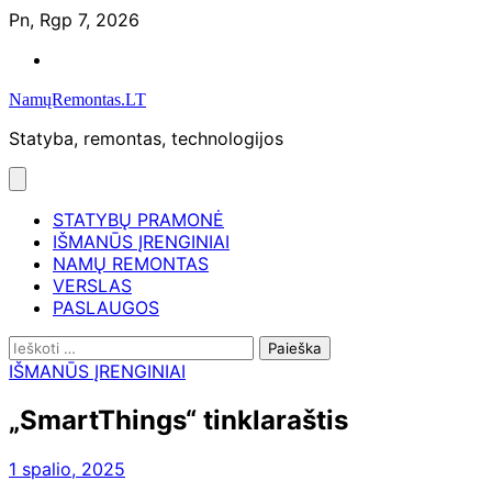
Skip
Pn, Rgp 7, 2026
to
Namų
content
remontas
NamųRemontas.LT
Statyba, remontas, technologijos
STATYBŲ PRAMONĖ
IŠMANŪS ĮRENGINIAI
NAMŲ REMONTAS
VERSLAS
PASLAUGOS
Ieškoti:
IŠMANŪS ĮRENGINIAI
„SmartThings“ tinklaraštis
1 spalio, 2025