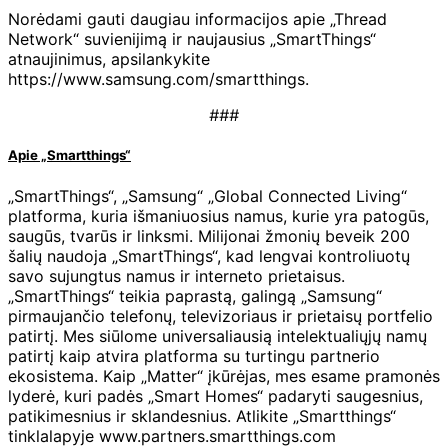
Norėdami gauti daugiau informacijos apie „Thread
Network“ suvienijimą ir naujausius „SmartThings“
atnaujinimus, apsilankykite
https://www.samsung.com/smartthings.
###
Apie „Smartthings“
„SmartThings“, „Samsung“ „Global Connected Living“
platforma, kuria išmaniuosius namus, kurie yra patogūs,
saugūs, tvarūs ir linksmi. Milijonai žmonių beveik 200
šalių naudoja „SmartThings“, kad lengvai kontroliuotų
savo sujungtus namus ir interneto prietaisus.
„SmartThings“ teikia paprastą, galingą „Samsung“
pirmaujančio telefonų, televizoriaus ir prietaisų portfelio
patirtį. Mes siūlome universaliausią intelektualiųjų namų
patirtį kaip atvira platforma su turtingu partnerio
ekosistema. Kaip „Matter“ įkūrėjas, mes esame pramonės
lyderė, kuri padės „Smart Homes“ padaryti saugesnius,
patikimesnius ir sklandesnius. Atlikite „Smartthings“
tinklalapyje www.partners.smartthings.com