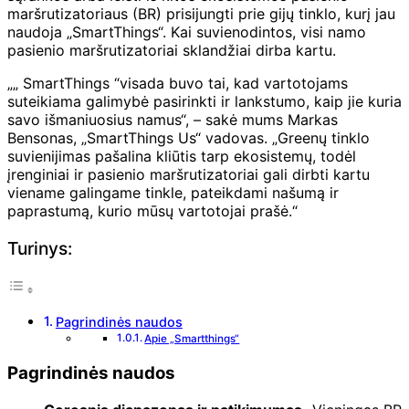
maršrutizatoriaus (BR) prisijungti prie gijų tinklo, kurį jau
naudoja „SmartThings“. Kai suvienodintos, visi namo
pasienio maršrutizatoriai sklandžiai dirba kartu.
„„ SmartThings “visada buvo tai, kad vartotojams
suteikiama galimybė pasirinkti ir lankstumo, kaip jie kuria
savo išmaniuosius namus“, – sakė mums Markas
Bensonas, „SmartThings Us“ vadovas. „Greenų tinklo
suvienijimas pašalina kliūtis tarp ekosistemų, todėl
įrenginiai ir pasienio maršrutizatoriai gali dirbti kartu
viename galingame tinkle, pateikdami našumą ir
paprastumą, kurio mūsų vartotojai prašė.“
Turinys:
Pagrindinės naudos
Apie „Smartthings“
Pagrindinės naudos