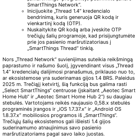
SmartThings Network“.
Inicijuokite „Thread 1.4“ kredencialo
bendrinimą, kuris generuoja QR kodą ir
vienkartinį kodą (OTP).
Nuskaitykite QR kodą arba įveskite OTP
trečiųjų šalių programoje, kad prisijungtumėte
prie jos pasienio maršrutizatoriaus į
„SmartThings Thread“ tinklą.
Nors „Thread Network“ suvienijimas suteikia reikšmingą
paprastumo ir našumo šuolį, įgyvendinant visus „Thread
1.4“ kredencialų dalijimosi pranašumus, priklauso nuo to,
ar ekosistemose yra suderinamas gijos 1.4 BRS. Paleidus
2025 m. Trečiąjį ketvirtį, šią funkciją bus galima rasti
„Select SmartThings“ centruose (įskaitant „Aeotec Smart
Home Hub“ ir „Aeotec Smart Home Hub 2“) su daugiau
stebulės. Vartotojams reikės naujausio 0,58.x stebulės
programinės įrangos ir „iOS 1.7.37.x“ ir „Android OS
1.8.37.x“ mobiliosios programos iš „SmartThings“.
Trečiųjų šalių ekosistemos gali išleisti 1.4 gijos
suderinamumo atnaujinimus savo pasienio
maršrutizatoriams pagal savo laiko juostas.