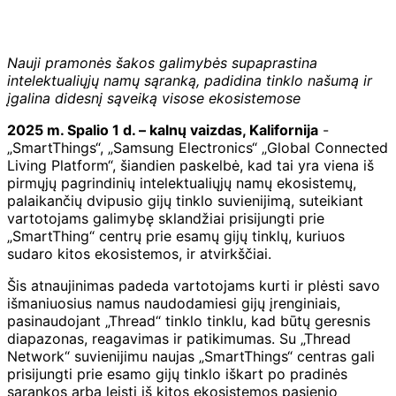
Nauji pramonės šakos galimybės supaprastina
intelektualiųjų namų sąranką, padidina tinklo našumą ir
įgalina didesnį sąveiką visose ekosistemose
2025 m. Spalio 1 d. – kalnų vaizdas, Kalifornija
-
„SmartThings“, „Samsung Electronics“ „Global Connected
Living Platform“, šiandien paskelbė, kad tai yra viena iš
pirmųjų pagrindinių intelektualiųjų namų ekosistemų,
palaikančių dvipusio gijų tinklo suvienijimą, suteikiant
vartotojams galimybę sklandžiai prisijungti prie
„SmartThing“ centrų prie esamų gijų tinklų, kuriuos
sudaro kitos ekosistemos, ir atvirkščiai.
Šis atnaujinimas padeda vartotojams kurti ir plėsti savo
išmaniuosius namus naudodamiesi gijų įrenginiais,
pasinaudojant „Thread“ tinklo tinklu, kad būtų geresnis
diapazonas, reagavimas ir patikimumas. Su „Thread
Network“ suvienijimu naujas „SmartThings“ centras gali
prisijungti prie esamo gijų tinklo iškart po pradinės
sąrankos arba leisti iš kitos ekosistemos pasienio