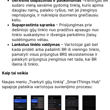
Geresnis diapazonas ir patikimumas
-Vieningas BR
sudaro vieną savaime gydomą tinklą, kuris apima
daugiau namų, palaiko ryšius, net jei įrenginys
neprisijungia, ir nukreipia duomenis greičiausiu
keliu.
Supaprastinta sąranka
– Prisijungimas prie
dešiniojo gijų tinklo nuo pradžios apsaugo nuo
tinklo suskaidymo ir išvengia perkėlimo įtaisų
sudėtingumo vėliau.
Lankstus tinklo valdymas
– Vartotojai gali bet
kada pridėti arba pašalinti BR iš vieningo tinklo,
pamatyti visus prijungtus BRS ekosistemose ir
palaikyti prijungtus įrenginius net tada, kai BR
išeina iš tinklo.
Kaip tai veikia
Naujas meniu „Tvarkyti gijų tinklą“ „SmartThings Hub“
sąsajoje pateikia vartotojus suvienijimo procesu: