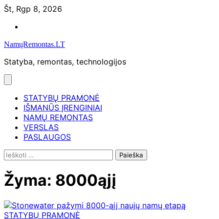
Skip
Št, Rgp 8, 2026
to
Namų
content
remontas
NamųRemontas.LT
Statyba, remontas, technologijos
STATYBŲ PRAMONĖ
IŠMANŪS ĮRENGINIAI
NAMŲ REMONTAS
VERSLAS
PASLAUGOS
Ieškoti:
Žyma:
8000ąjį
STATYBŲ PRAMONĖ