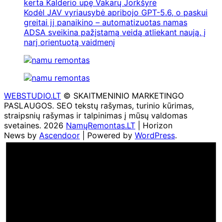
kerta Kalderio upę Vakarų Jorkšyre
Kodėl JAV vyriausybė apribojo GPT-5.6, o paskui
greitai jį panaikino – automatizuotas namas
ADSA sveikina pažįstamą veidą atliekant naują, į
narį orientuotą vaidmenį
WEBSTUDIO.LT
© SKAITMENINIO MARKETINGO
PASLAUGOS. SEO tekstų rašymas, turinio kūrimas,
straipsnių rašymas ir talpinimas į mūsų valdomas
svetaines. 2026
NamųRemontas.LT
| Horizon
News by
Ascendoor
| Powered by
WordPress
.