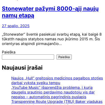
Stonewater pažymi 8000-ąjį naujų
namų etapą
27 spalio, 2025
„Stonewater“ šventė pasiekusi svarbų etapą, kai baigė 8
tūkstth naujos statybos namas nuo įkūrimo 2015 m. Šis
orientyras atspindi pirmaujančio…
Paieška
Paieška
Naujausi įrašai
Naujos „Hull“ greitosios medicinos pagalbos stoties
darbai vyksta sveiku tempu
„YouTube Music“ išsprendžia problemą, į kurią
daugelis srautinio perdavimo naudotojų vis dar
nepaiso – automatinis pagrindinis puslapis
Transpennine Route Upgrade (TRU) Baker viadukas