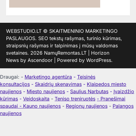
WEBSTUDIO.LT
© SKAITMENINIO MARKETINGO
PASLAUGOS. SEO tekstų rašymas, turinio kūrimas,
straipsnių rašymas ir talpinimas į mūsų valdomas
svetaines. 2026
NamųRemontas.LT
| Horizon
News by
Ascendoor
| Powered by
WordPress
.
Draugai: -
Marketingo agentūra
-
Teisinės
konsultacijos
-
Skaidrių skenavimas
-
Klaipedos miesto
naujienos
-
Miesto naujienos
-
Saulius Narbutas
-
Įvaizdžio
kūrimas
-
Veidoskaita
-
Teniso treniruotės
- Pranešimai
spaudai -
Kauno naujienos
-
Regionų naujienos
-
Palangos
naujienos