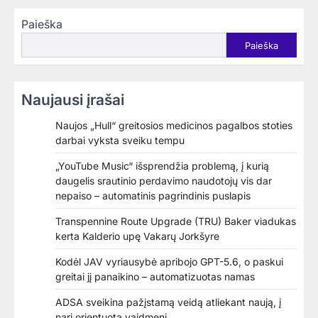
Paieška
Paieška
Naujausi įrašai
Naujos „Hull“ greitosios medicinos pagalbos stoties
darbai vyksta sveiku tempu
„YouTube Music“ išsprendžia problemą, į kurią
daugelis srautinio perdavimo naudotojų vis dar
nepaiso – automatinis pagrindinis puslapis
Transpennine Route Upgrade (TRU) Baker viadukas
kerta Kalderio upę Vakarų Jorkšyre
Kodėl JAV vyriausybė apribojo GPT-5.6, o paskui
greitai jį panaikino – automatizuotas namas
ADSA sveikina pažįstamą veidą atliekant naują, į
narį orientuotą vaidmenį