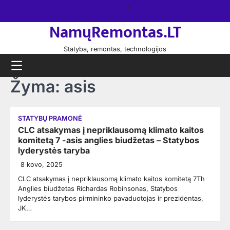
Skip
Namų
to
remontas
NamųRemontas.LT
content
Statyba, remontas, technologijos
Žyma:
asis
STATYBŲ PRAMONĖ
CLC atsakymas į nepriklausomą klimato kaitos
komitetą 7 -asis anglies biudžetas – Statybos
lyderystės taryba
8 kovo, 2025
CLC atsakymas į nepriklausomą klimato kaitos komitetą 7Th
Anglies biudžetas Richardas Robinsonas, Statybos
lyderystės tarybos pirmininko pavaduotojas ir prezidentas,
JK…