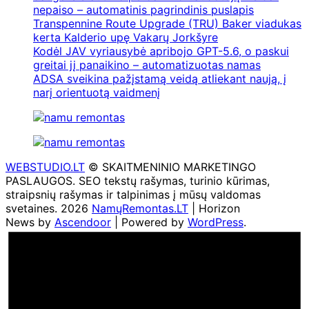
nepaiso – automatinis pagrindinis puslapis
Transpennine Route Upgrade (TRU) Baker viadukas
kerta Kalderio upę Vakarų Jorkšyre
Kodėl JAV vyriausybė apribojo GPT-5.6, o paskui
greitai jį panaikino – automatizuotas namas
ADSA sveikina pažįstamą veidą atliekant naują, į
narį orientuotą vaidmenį
WEBSTUDIO.LT
© SKAITMENINIO MARKETINGO
PASLAUGOS. SEO tekstų rašymas, turinio kūrimas,
straipsnių rašymas ir talpinimas į mūsų valdomas
svetaines. 2026
NamųRemontas.LT
| Horizon
News by
Ascendoor
| Powered by
WordPress
.