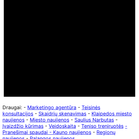
Draugai: -
Marketingo agentūra
-
Teisinės
konsultacijos
-
Skaidrių skenavimas
-
Klaipedos miesto
naujienos
-
Miesto naujienos
-
Saulius Narbutas
-
Įvaizdžio kūrimas
-
Veidoskaita
-
Teniso treniruotės
-
Pranešimai spaudai -
Kauno naujienos
-
Regionų
naujienos
-
Palangos naujienos