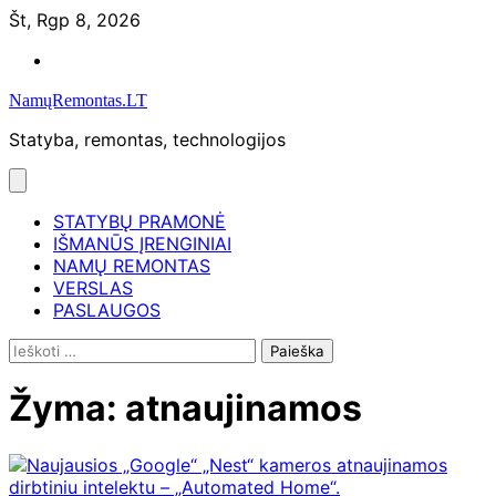
Skip
Št, Rgp 8, 2026
to
Namų
content
remontas
NamųRemontas.LT
Statyba, remontas, technologijos
STATYBŲ PRAMONĖ
IŠMANŪS ĮRENGINIAI
NAMŲ REMONTAS
VERSLAS
PASLAUGOS
Ieškoti:
Žyma:
atnaujinamos