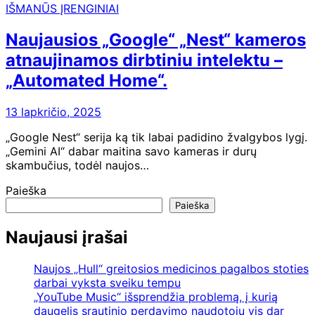
IŠMANŪS ĮRENGINIAI
Naujausios „Google“ „Nest“ kameros
atnaujinamos dirbtiniu intelektu –
„Automated Home“.
13 lapkričio, 2025
„Google Nest“ serija ką tik labai padidino žvalgybos lygį.
„Gemini AI“ dabar maitina savo kameras ir durų
skambučius, todėl naujos…
Paieška
Paieška
Naujausi įrašai
Naujos „Hull“ greitosios medicinos pagalbos stoties
darbai vyksta sveiku tempu
„YouTube Music“ išsprendžia problemą, į kurią
daugelis srautinio perdavimo naudotojų vis dar