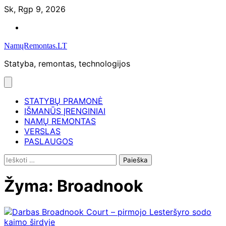
Skip
Sk, Rgp 9, 2026
to
Namų
content
remontas
NamųRemontas.LT
Statyba, remontas, technologijos
STATYBŲ PRAMONĖ
IŠMANŪS ĮRENGINIAI
NAMŲ REMONTAS
VERSLAS
PASLAUGOS
Ieškoti:
Žyma:
Broadnook