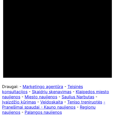
Draugai: -
Marketingo agentūra
-
Teisinės
konsultacijos
-
Skaidrių skenavimas
-
Klaipedos miesto
naujienos
-
Miesto naujienos
-
Saulius Narbutas
-
Įvaizdžio kūrimas
-
Veidoskaita
-
Teniso treniruotės
-
Pranešimai spaudai -
Kauno naujienos
-
Regionų
naujienos
-
Palangos naujienos