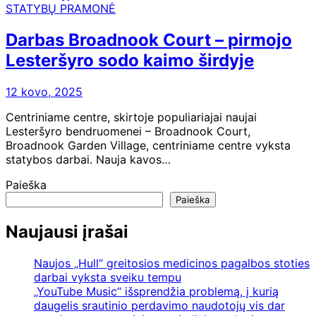
STATYBŲ PRAMONĖ
Darbas Broadnook Court – pirmojo
Lesteršyro sodo kaimo širdyje
12 kovo, 2025
Centriniame centre, skirtoje populiariajai naujai
Lesteršyro bendruomenei – Broadnook Court,
Broadnook Garden Village, centriniame centre vyksta
statybos darbai. Nauja kavos…
Paieška
Paieška
Naujausi įrašai
Naujos „Hull“ greitosios medicinos pagalbos stoties
darbai vyksta sveiku tempu
„YouTube Music“ išsprendžia problemą, į kurią
daugelis srautinio perdavimo naudotojų vis dar