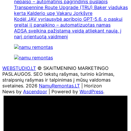
nepaiso – automatinis pagrindinis puslapis
Transpennine Route Upgrade (TRU) Baker viadukas
kerta Kalderio upę Vakarų Jorkšyre
Kodėl JAV vyriausybė apribojo GPT-5.6, o paskui
greitai jį panaikino – automatizuotas namas
ADSA sveikina pažįstamą veidą atliekant naują, į
narį orientuotą vaidmenį
WEBSTUDIO.LT
© SKAITMENINIO MARKETINGO
PASLAUGOS. SEO tekstų rašymas, turinio kūrimas,
straipsnių rašymas ir talpinimas į mūsų valdomas
svetaines. 2026
NamųRemontas.LT
| Horizon
News by
Ascendoor
| Powered by
WordPress
.